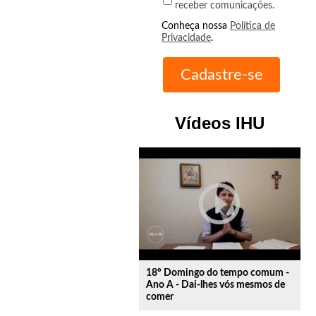
receber comunicações.
Conheça nossa
Política de
Privacidade
.
Vídeos IHU
play_circle_outline
18º Domingo do tempo comum -
Ano A - Dai-lhes vós mesmos de
comer