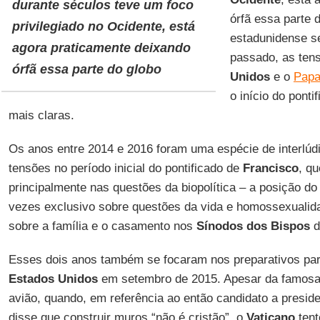
durante séculos teve um foco
órfã essa parte 
privilegiado no Ocidente, está
estadunidense s
agora praticamente deixando
passado, as ten
órfã essa parte do globo
Unidos
e o
Papa
o início do ponti
mais claras.
Os anos entre 2014 e 2016 foram uma espécie de interlúdi
tensões no período inicial do pontificado de
Francisco
, q
principalmente nas questões da biopolítica – a posição d
vezes exclusivo sobre questões da vida e homossexualid
sobre a família e o casamento nos
Sínodos dos Bispos
d
Esses dois anos também se focaram nos preparativos para
Estados Unidos
em setembro de 2015. Apesar da famosa 
avião, quando, em referência ao então candidato a presid
disse que construir muros “não é cristão”, o
Vaticano
tent