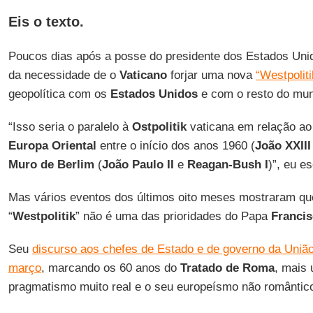
Eis o texto.
Poucos dias após a posse do presidente dos Estados Uni
da necessidade de o
Vaticano
forjar uma nova
“Westpoliti
geopolítica com os
Estados Unidos
e com o resto do mun
“Isso seria o paralelo à
Ostpolitik
vaticana em relação a
Europa Oriental
entre o início dos anos 1960 (
João XXIII
Muro de Berlim
(
João Paulo II
e
Reagan-Bush I
)”, eu es
Mas vários eventos dos últimos oito meses mostraram qu
“
Westpolitik
” não é uma das prioridades do Papa
Francis
Seu
discurso aos chefes de Estado e de governo da União
março
, marcando os 60 anos do
Tratado de Roma
, mais
pragmatismo muito real e o seu europeísmo não romântic