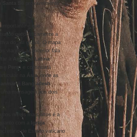
à
Santa Sé
provavelmente
 importante é que
mundo geopoliticamente a
ctiva do Sul global. O mapa
s viagens ao exterior fala
ltar à
América Latina
e
e
Peru
) e continuará
articular na
Ásia
, onde as
ianmar
e
Bangladesh
r uma mensagem aos dois
 nos níveis mais altos é a
 quanto com a
Igreja
secretário de Estado vaticano