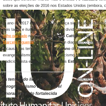
sobre as eleições de 2016 nos Estados Unidos
(embora, 
Trump
não ganharia).
O ano de 2017 marcou uma mudança significativa que esc
dois lados e ilustrou o golfo que os divide. O agora bem 
julho passado
na revista
La Civiltà Cattolica
pelo editor,
Marcelo Figueroa
foi muito mais um diagnóstico de uma c
a causa das tensões entre o
Vaticano
de
Francisco
e alg
evangelicalismo branco e do catolicismo conservador (ou
tradicionalista e neointegralista) nos
Estados Unidos
.
Agora, a questão
relações
EUA-Va
A tensão do liberalismo e
perguntar isso, 
progressivismo de alto nível
provavelmente ir
moral tem sido fortalecida
mudanças no futu
como uma reação ao fenômeno
geopolítico quant