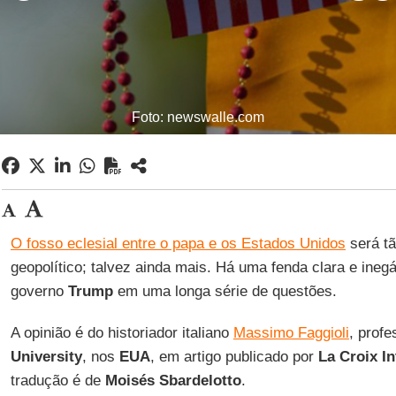
Foto: newswalle.com
O fosso eclesial entre o papa e os Estados Unidos
será tã
geopolítico; talvez ainda mais. Há uma fenda clara e ineg
governo
Trump
em uma longa série de questões.
A opinião é do historiador italiano
Massimo Faggioli
, prof
University
, nos
EUA
, em artigo publicado por
La Croix In
tradução é de
Moisés Sbardelotto
.