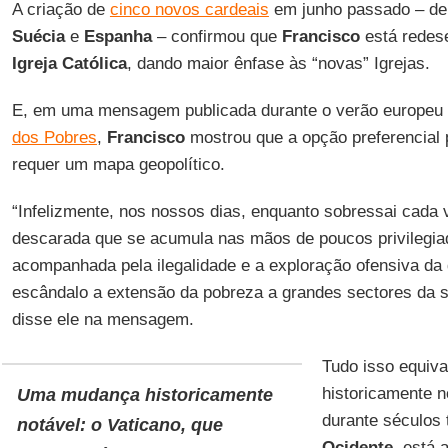
A criação de
cinco novos cardeais
em junho passado – d
Suécia
e
Espanha
– confirmou que
Francisco
está redes
Igreja Católica
, dando maior ênfase às “novas” Igrejas.
E, em uma mensagem publicada durante o verão europeu 
dos Pobres
,
Francisco
mostrou que a opção preferencial
requer um mapa geopolítico.
“Infelizmente, nos nossos dias, enquanto sobressai cada 
descarada que se acumula nas mãos de poucos privilegia
acompanhada pela ilegalidade e a exploração ofensiva da
escândalo a extensão da pobreza a grandes sectores da s
disse ele na mensagem.
Tudo isso equiv
historicamente 
Uma mudança historicamente
durante séculos 
notável: o Vaticano, que
Ocidente
, está 