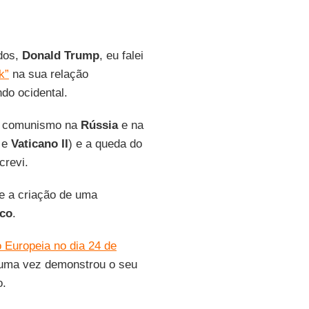
dos,
Donald Trump
, eu falei
k”
na sua relação
do ocidental.
o comunismo na
Rússia
e na
e
Vaticano II
) e a queda do
crevi.
e a criação de uma
co
.
 Europeia no dia 24 de
 uma vez demonstrou o seu
o.