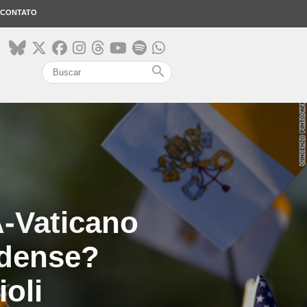
CONTATO
search
A-Vaticano
dense?
oli