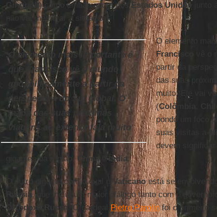
Gingrich
) como embaixadora dos
Estados Unidos
junto 
não vai melhorar a situação.
O elemento mais
Francisco
vê o 
O elemento mais importante é
partir da perspe
que Francisco vê o mundo
das suas próxima
geopoliticamente a partir da
muito. Ele vai vo
perspectiva do Sul global. O
(
Colômbia
,
Chil
mapa das suas próximas
pondo um foco p
viagens ao exterior fala muito
suas visitas a
M
devem significa
gigantes da região,
China
e
Índia
.
O outro gigante com o qual o
Vaticano
está se envolvendo
Rússia
, que inclui um maior diálogo tanto com o governo
Ortodoxa Russa
. O cardeal
Pietro Parolin
foi o primeiro 