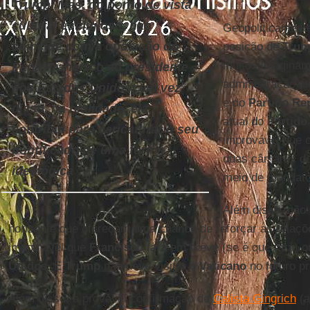
Trump. Mas, do ponto de vista
cultural e religioso, não
Geopoliticament
coincide com a oposição do
posição de
Tru
muitos imaginam
Papa Francisco ao presidente
administração ai
dos Estados Unidos; em vez
e do
Partido Re
disso, na realidade, ela
atual do
Partido
contribui para caricaturar o seu
improvável que 
pontificado de uma forma
duas câmaras do
ideológica
meio de mandato
Além disso, não
horizonte que ofereçam uma chance de reforçar as relaçõe
imaginável que
Francisco
fará em breve (se é que fará) 
Unidos
. E
Trump
não deve visitar o
Vaticano
no futuro p
Além disso, a provável confirmação de
Calista Gingrich
(a