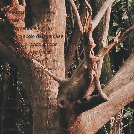
e, o
Vaticano
sabe que a
mp
é mais sólida do que
. O presidente e a sua
nda têm o apoio da sua base
publicano
, e, dado o caos
 Democrata
, é bastante
o
GOP
irá perder uma das
 Congresso nas eleições de
 do ano que vem.
 há grandes eventos no
s transatlânticas. Não é
outra viagem aos
Estados
róximo.
 terceira esposa de
Newt