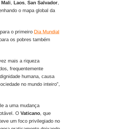
e
Mali
,
Laos
,
San Salvador
,
enhando o mapa global da
para o primeiro
Dia Mundial
 para os pobres também
vez mais a riqueza
dos, frequentemente
 dignidade humana, causa
ociedade no mundo inteiro”,
ale a uma mudança
notável. O
Vaticano
, que
teve um foco privilegiado no
agora praticamente deixando