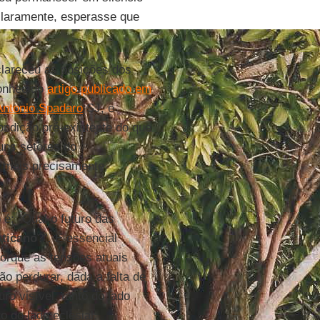
claramente, esperasse que
lareceu as posições dos
conhecido
artigo publicado em
Antonio Spadaro
SJ, e
ondição pré-existente do que
uns setores do
, mais precisamente,
 é: “Qual o futuro das
ticano
?”. É essencial
porque as tensões atuais
ão perdurar, dada a falta de
ro visível, tanto do lado
o do lado eclesial.