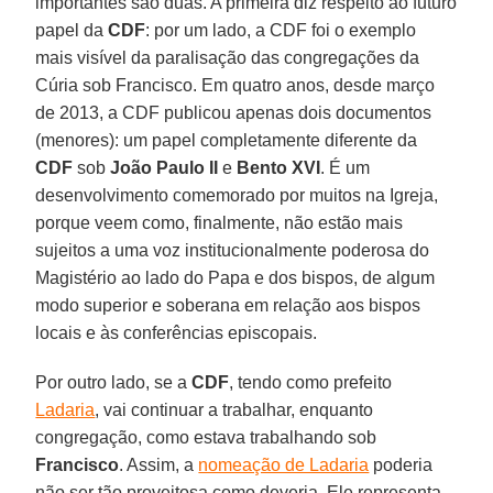
importantes são duas. A primeira diz respeito ao futuro
papel da
CDF
: por um lado, a CDF foi o exemplo
mais visível da paralisação das congregações da
Cúria sob Francisco. Em quatro anos, desde março
de 2013, a CDF publicou apenas dois documentos
(menores): um papel completamente diferente da
CDF
sob
João
Paulo II
e
Bento XVI
. É um
desenvolvimento comemorado por muitos na Igreja,
porque veem como, finalmente, não estão mais
sujeitos a uma voz institucionalmente poderosa do
Magistério ao lado do Papa e dos bispos, de algum
modo superior e soberana em relação aos bispos
locais e às conferências episcopais.
Por outro lado, se a
CDF
, tendo como prefeito
Ladaria
, vai continuar a trabalhar, enquanto
congregação, como estava trabalhando sob
Francisco
. Assim, a
nomeação de Ladaria
poderia
não ser tão proveitosa como deveria. Ele representa