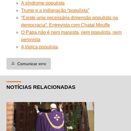
A síndrome populista
Trump e a indignação “populista”
“Existe uma necessária dimensão populista na
democracia”. Entrevista com Chatal Mouffe
O Papa não é nem marxista, nem populista, nem
peronista
A lógica populista
⚠️
Comunicar erro
NOTÍCIAS RELACIONADAS