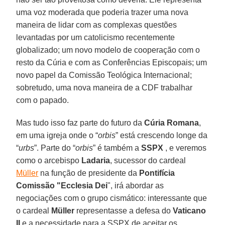
uma voz moderada que poderia trazer uma nova
maneira de lidar com as complexas questões
levantadas por um catolicismo recentemente
globalizado; um novo modelo de cooperação com o
resto da Cúria e com as Conferências Episcopais; um
novo papel da Comissão Teológica Internacional;
sobretudo, uma nova maneira de a CDF trabalhar
com o papado.
Mas tudo isso faz parte do futuro da
Cúria Romana
,
em uma igreja onde o “
orbis
” está crescendo longe da
“
urbs
”. Parte do “
orbis
” é também a
SSPX
, e veremos
como o arcebispo
Ladaria
, sucessor do cardeal
Müller
na função de presidente da
Pontifícia
Comissão "Ecclesia Dei
", irá abordar as
negociações com o grupo cismático: interessante que
o cardeal
Müller
representasse a defesa do
Vaticano
II
e a necessidade para a SSPX de aceitar os