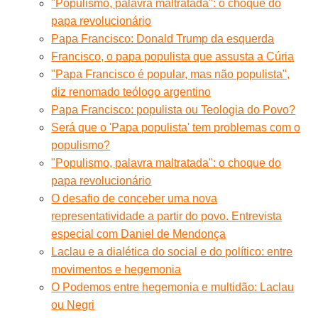
"Populismo, palavra maltratada": o choque do
papa revolucionário
Papa Francisco: Donald Trump da esquerda
Francisco, o papa populista que assusta a Cúria
"Papa Francisco é popular, mas não populista",
diz renomado teólogo argentino
Papa Francisco: populista ou Teologia do Povo?
Será que o 'Papa populista' tem problemas com o
populismo?
"Populismo, palavra maltratada": o choque do
papa revolucionário
O desafio de conceber uma nova
representatividade a partir do povo. Entrevista
especial com Daniel de Mendonça
Laclau e a dialética do social e do político: entre
movimentos e hegemonia
O Podemos entre hegemonia e multidão: Laclau
ou Negri