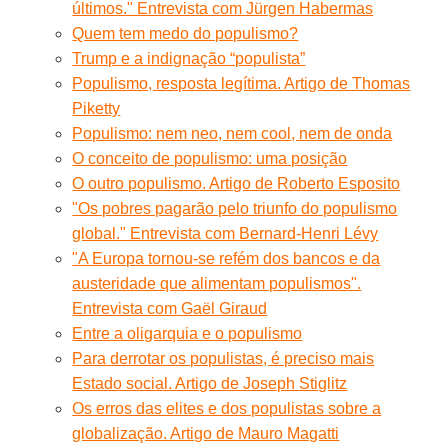
últimos." Entrevista com Jürgen Habermas
Quem tem medo do populismo?
Trump e a indignação “populista”
Populismo, resposta legítima. Artigo de Thomas
Piketty
Populismo: nem neo, nem cool, nem de onda
O conceito de populismo: uma posição
O outro populismo. Artigo de Roberto Esposito
"Os pobres pagarão pelo triunfo do populismo
global." Entrevista com Bernard-Henri Lévy
"A Europa tornou-se refém dos bancos e da
austeridade que alimentam populismos".
Entrevista com Gaël Giraud
Entre a oligarquia e o populismo
Para derrotar os populistas, é preciso mais
Estado social. Artigo de Joseph Stiglitz
Os erros das elites e dos populistas sobre a
globalização. Artigo de Mauro Magatti