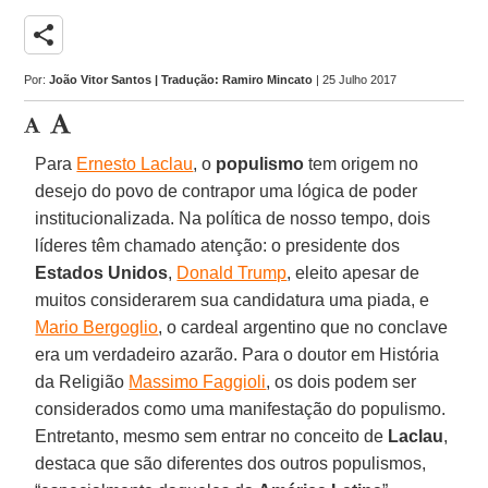
share
Por:
João Vitor Santos | Tradução: Ramiro Mincato
| 25 Julho 2017
Para
Ernesto Laclau
, o
populismo
tem origem no
desejo do povo de contrapor uma lógica de poder
institucionalizada. Na política de nosso tempo, dois
líderes têm chamado atenção: o presidente dos
Estados Unidos
,
Donald Trump
, eleito apesar de
muitos considerarem sua candidatura uma piada, e
Mario Bergoglio
, o cardeal argentino que no conclave
era um verdadeiro azarão. Para o doutor em História
da Religião
Massimo Faggioli
, os dois podem ser
considerados como uma manifestação do populismo.
Entretanto, mesmo sem entrar no conceito de
Laclau
,
destaca que são diferentes dos outros populismos,