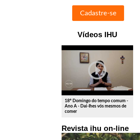
Vídeos IHU
play_circle_outline
18º Domingo do tempo comum -
Ano A - Dai-lhes vós mesmos de
comer
Revista ihu on-line