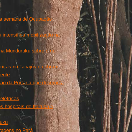
 uma semana de Ocupação
intensifica mobilização na
ena Munduruku sobre o rio
ricas no Tapajós e cobram
iente
ão da Portaria que desmonta
elétricas
hospitais de Itaituba e
ruku
ragens no Pará