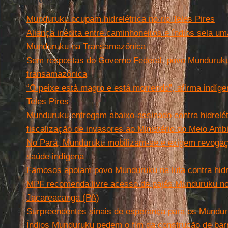
Munduruku ocupam hidrelétrica no rio Teles Pires
Aliança inédita entre caminhoneiros e índios sela
Munduruku na Transamazônica
Sem respostas do Governo Federal, povo Munduruku 
transamazônica
“O peixe está magro e está morrendo”, afirma indíg
Teles Pires
Munduruku entregam abaixo-assinado contra hidrelét
fiscalização de invasores ao Ministério do Meio Amb
No Pará, Munduruku mobilizam-se e exigem revogaç
saúde indígena
Famosos apoiam povo Munduruku na luta contra hidr
MPF recomenda livre acesso de pajés Munduruku nos 
Jacareacanga (PA)
Surpreendentes sinais de esperança para os Mundu
Índios Munduruku pedem o fim da construção de bar