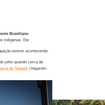
onio Brasiliano
s indígenas. Ele
upação estiver acontecendo.
de julho quando cerca de
bacia do Tapajós
chegaram