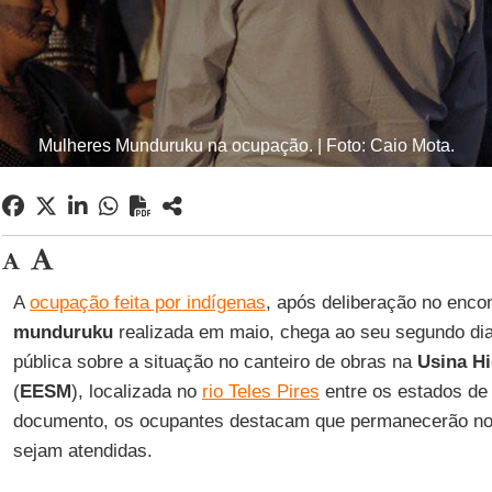
Mulheres Munduruku na ocupação. | Foto: Caio Mota.
A
ocupação feita por indígenas
, após deliberação no enco
munduruku
realizada em maio, chega ao seu segundo dia
pública sobre a situação no canteiro de obras na
Usina Hi
(
EESM
), localizada no
rio Teles Pires
entre os estados d
documento, os ocupantes destacam que permanecerão no 
sejam atendidas.