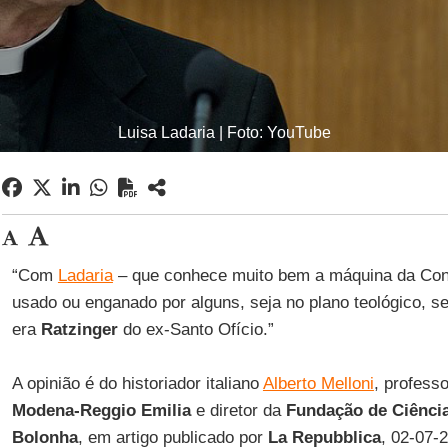
Luisa Ladaria | Foto: YouTube
“Com
Ladaria
– que conhece muito bem a máquina da Con
usado ou enganado por alguns, seja no plano teológico, sej
era
Ratzinger
do ex-Santo Ofício.”
A opinião é do historiador italiano
Alberto Melloni
, profess
Modena-Reggio Emilia
e diretor da
Fundação de Ciência
Bolonha
, em artigo
publicado por
La Repubblica
, 02-07-