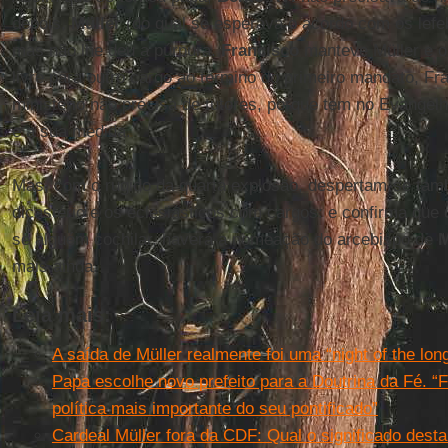
depois,
Müller
(do qual se esperava o acordo com os lefe
mas não lhe deu a púrpura.
Francisco
manteve Müller e o 
livre para outro cargo ao término do primeiro mandato, Fr
ministério não precisa de tutores, porque tem no Evangel
e a sua medida.
Mas, com o rugido da quarta explosão, despertam-se tam
dicastério e os eclesiásticos com cargos: e confirma que 
se alguém cochilar, haverá a nomeação do arcebispo de
M
mais ainda.
Leia mais:
A saída de Müller realmente foi uma “night of the lo
Papa escolhe novo prefeito para a Doutrina da Fé. 
política mais importante do seu pontificado”
Cardeal Müller fora da CDF: Qual o significado dest