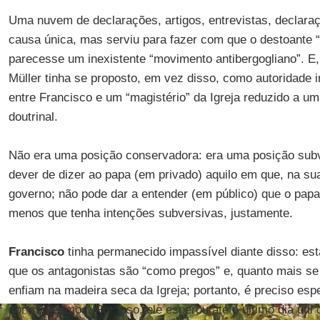
Uma nuvem de declarações, artigos, entrevistas, declar
causa única, mas serviu para fazer com que o destoante 
parecesse um inexistente “movimento antibergogliano”. E
Müller tinha se proposto, em vez disso, como autoridade in
entre Francisco e um “magistério” da Igreja reduzido a um
doutrinal.
Não era uma posição conservadora: era uma posição sub
dever de dizer ao papa (em privado) aquilo em que, na sua
governo; não pode dar a entender (em público) que o papa 
menos que tenha intenções subversivas, justamente.
Francisco
tinha permanecido impassível diante disso: es
que os antagonistas são “como pregos” e, quanto mais se 
enfiam na madeira seca da Igreja; portanto, é preciso es
por si mesmos. Por isso, ele esperou até o último dia útil