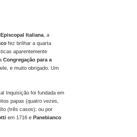
Episcopal Italiana
, a
sco
fez brilhar a quarta
ásticas aparentemente
da
Congregação para a
dele, e muito obrigado. Um
 Inquisição foi fundada em
eitos papas (quatro vezes,
to (três casos); ou por
tti
em 1716 e
Panebianco