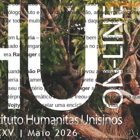
lhe comunicou que ele seria substituído por
Luis Francisc
teólogo douto e de lendária mansidão, amado na Gregoria
por todos, muito distante da rudeza daqueles que se def
Com
Ladaria
– que conhece muito bem a máquina da Con
usado ou enganado por alguns, seja no plano teológico, sej
era
Ratzinger
do ex-Santo Ofício.
Quando
João Paulo II
, em 1981, levou a
Roma
o então a
queria exatamente um juiz e intérprete capaz de transform
o seu magistério pastoral.
Ratzinger
se prestou de bom gr
intérprete dogmático do papa: freou-o quando pensava qu
(
Wojtyla
queria selar uma encíclica sobre a vida com o cri
forneceu-lhe a categoria de magistério “definitivo” para d
emprestou-lhe a sua eclesiologia universalista).
Assim que se tornou papa,
Bento XVI
não precisava de 