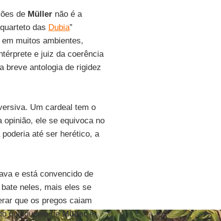
ações de
Müller
não é a
“quarteto das
Dubia
”
, em muitos ambientes,
térprete e juiz da coerência
a breve antologia de rigidez
versiva. Um cardeal tem o
 opinião, ele se equivoca no
poderia até ser herético, a
tava e está convencido de
bate neles, mais eles se
perar que os pregos caiam
 do quinquênio de
Müller
e