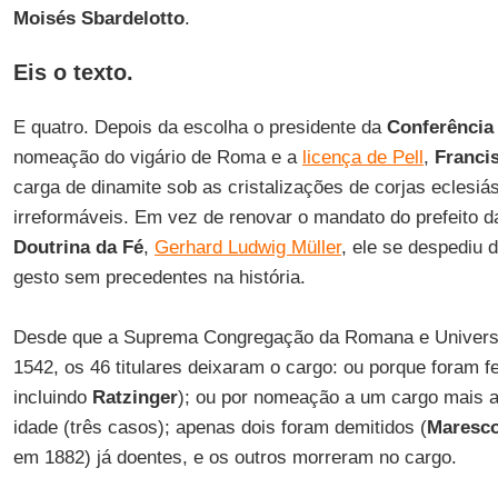
Moisés Sbardelotto
.
Eis o texto.
E quatro. Depois da escolha o presidente da
Conferência 
nomeação do vigário de Roma e a
licença de Pell
,
Franci
carga de dinamite sob as cristalizações de corjas eclesi
irreformáveis. Em vez de renovar o mandato do prefeito 
Doutrina da Fé
,
Gerhard Ludwig Müller
, ele se despediu 
gesto sem precedentes na história.
Desde que a Suprema Congregação da Romana e Universal
1542, os 46 titulares deixaram o cargo: ou porque foram f
incluindo
Ratzinger
); ou por nomeação a um cargo mais al
idade (três casos); apenas dois foram demitidos (
Maresco
em 1882) já doentes, e os outros morreram no cargo.