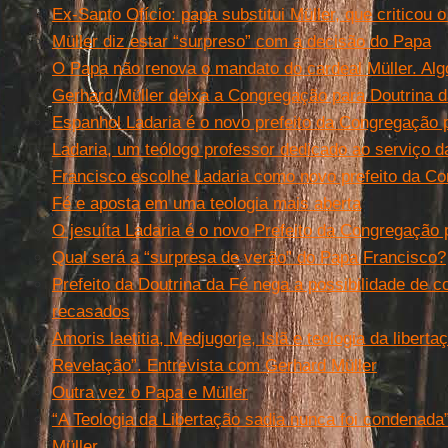
Ex-Santo Ofício: papa substitui Müller, que criticou 
Müller diz estar “surpreso” com a decisão do Papa
O Papa não renova o mandato do cardeal Müller. Al
Gerhard Müller deixa a Congregação para Doutrina 
Espanhol Ladaria é o novo prefeito da Congregação 
Ladaria, um teólogo professor dedicado ao serviço 
Francisco escolhe Ladaria como novo prefeito da Co
Fé e aposta em uma teologia mais aberta
O jesuíta Ladaria é o novo Prefeito da Congregação 
Qual será a “surpresa de verão” do Papa Francisco?
Prefeito da Doutrina da Fé nega a possibilidade de 
recasados
Amoris laetitia, Medjugorje, Islã e teologia da liber
Revelação”. Entrevista com Gerhard Müller
Outra vez o Papa e Müller
“A Teologia da Libertação sadia nunca foi condenada
Müller