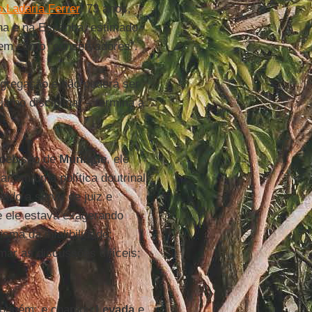
o Ladaria Ferrer
, 73 anos,
na e na Espanha, estimado
inem como “conservadores”.
gregação e não poderá ser
a no disciplinar – termina a
rcebispo de
Munique
, ele
ar em uma política doutrinal
ado a servir de juiz e
e ele estava exagerando
sma da infalibilidade;
omar as discussões difíceis;
ninguém: e chamou
Levada
e,