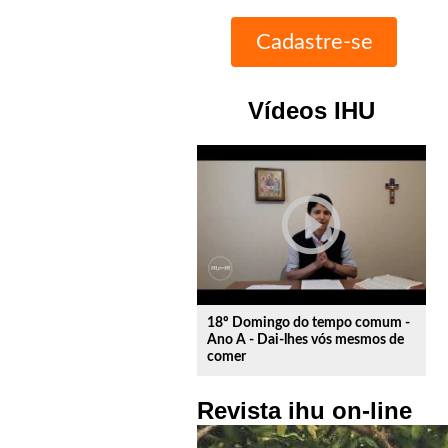
Vídeos IHU
play_circle_outline
18º Domingo do tempo comum -
Ano A - Dai-lhes vós mesmos de
comer
Revista ihu on-line