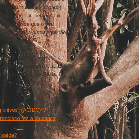
bvrianos nunca alcançado),
criou cardeal: deixando-o
ancisco disse que o seu
ho
sine glossa
o seu aguilhão
bém os outros chefes de
o lutador
Bergoglio
luta. E,
ilão
e, depois, de
Paris
. E
ng knives” (AC/DC)*?
“Francisco fez a mudança
a saída?