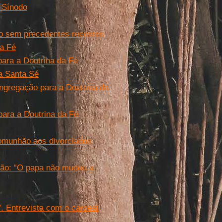
o Sínodo
go sem precedentes recentes
da Fé
para a Doutrina da Fé
da Santa Sé
ngregação para a Doutrina da
para a Doutrina da Fé
comunhão aos divorciados
tação: “O papa não mudou a
”. Entrevista com o cardeal