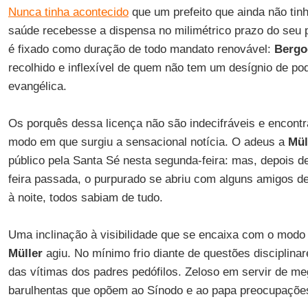
Nunca tinha acontecido
que um prefeito que ainda não tin
saúde recebesse a dispensa no milimétrico prazo do seu p
é fixado como duração de todo mandato renovável:
Bergo
recolhido e inflexível de quem não tem um desígnio de p
evangélica.
Os porquês dessa licença não são indecifráveis e encont
modo em que surgiu a sensacional notícia. O adeus a
Mül
público pela Santa Sé nesta segunda-feira: mas, depois de
feira passada, o purpurado se abriu com alguns amigos de
à noite, todos sabiam de tudo.
Uma inclinação à visibilidade que se encaixa com o modo
Müller
agiu. No mínimo frio diante de questões disciplina
das vítimas dos padres pedófilos. Zeloso em servir de m
barulhentas que opõem ao Sínodo e ao papa preocupações