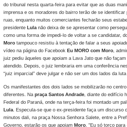
do tribunal nesta quarta-feira para evitar que as duas ma
imprensa e os moradores do bairro terão de se identificar
ruas, enquanto muitos comerciantes fecharão seus estab
presidente
Lula
não deixa de se apresentar como perseguid
como uma forma de impedi-lo de voltar a se candidatar, do
Moro
tampouco resistiu à tentação de falar a seus apoiad
vídeo na página do Facebook
Eu MORO com Moro
, admi
juiz pediu àqueles que apoiam a Lava Jato que não façam 
atendido. Depois, o juiz lembraria em uma conferência ne
“juiz imparcial” deve julgar e não ser um dos lados da luta 
Os manifestantes dos dois lados se mobilizarão no centr
diferentes. Na
praça Santos Andrade
, diante do edifício
Federal do Paraná, onde na terça-feira foi montado um pal
Lula
. Especula-se que o ex-presidente faça um discurso d
minutos dali, na praça Nossa Senhora Salete, entre a Prefe
Governo, estarão os que apoiam
Moro
. "Eu só torço par