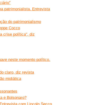
iário”
 patrimonialista. Entrevista
ução do patrimonialismo
seppe Cocco
crise política", diz
have neste momento político.
o claro, diz revista
ão midiática
issonantes
la e Bolsonaro?
. Entrevista com Lincoln Secco