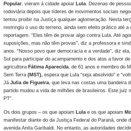
Popular
, vieram à cidade apoiar
Lula
. Dezenas de pesso
rodoviária depois que líderes de movimentos sociais nego
tentou proibir na Justiça qualquer aglomeração. Nesta ter
restringiu o uso do terreno, ainda sem efeito prático até 
reportagem. “Eles têm de provar algo contra Lula. Até ag
suposições, mas não têm provas”, diz a professora e sind
anos. “Nosso povo quer democracia e a verdade”, diz ela,
Sul para participar do acampamento e dos atos a favor d
agricultora
Fátima Aparecida
, de 61 anos e membro do M
Sem Terra
(MST),
espera que Lula “seja absolvido” e “vol
Já
Julia de Figueira
, que leva nas costas uma bandeira 
partido mudou a vida de milhões de brasileiros. Este juiz 
PT".
Os dois grupos – os que apoiam
Lula
e os que apoiam
Mo
manifestar diante do da Justiça Federal do Paraná, onde
avenida Anita Garibaldi. No entanto, as autoridades decid