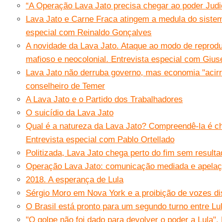
“A Operação Lava Jato precisa chegar ao poder Judic
Lava Jato e Carne Fraca atingem a medula do sistema
especial com Reinaldo Gonçalves
A novidade da Lava Jato. Ataque ao modo de reprod
mafioso e neocolonial. Entrevista especial com Giu
Lava Jato não derruba governo, mas economia "acirra 
conselheiro de Temer
A Lava Jato e o Partido dos Trabalhadores
O suicídio da Lava Jato
Qual é a natureza da Lava Jato? Compreendê-la é c
Entrevista especial com Pablo Ortellado
Politizada, Lava Jato chega perto do fim sem resultad
Operação Lava Jato: comunicação mediada e apelaç
2018. A esperança de Lula
Sérgio Moro em Nova York e a proibição de vozes d
O Brasil está pronto para um segundo turno entre Lu
"O golpe não foi dado para devolver o poder a Lula"