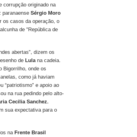
 corrupção originado na
uiz paranaense
Sérgio Moro
r os casos da operação, o
a alcunha de "República de
andes abertas”, dizem os
 desenho de
Lula
na cadeia.
 Bigorrilho, onde os
janelas, como já haviam
u “patriotismo” e apoio ao
u na rua pedindo pelo alto-
ria Cecilia Sanchez.
im sua expectativa para o
dos na
Frente Brasil