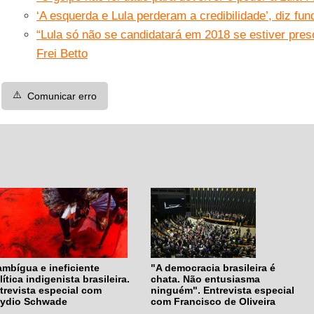
‘A esquerda e Lula perderam a credibilidade’, diz fu
“Lula só não se candidatará em 2018 se estiver pres
Frei Betto
⚠️
Comunicar erro
ambígua e ineficiente
"A democracia brasileira é
lítica indigenista brasileira.
chata. Não entusiasma
trevista especial com
ninguém". Entrevista especial
ydio Schwade
com Francisco de Oliveira