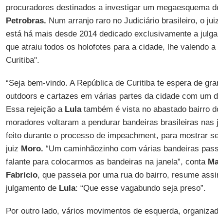
procuradores destinados a investigar um megaesquema de
Petrobras.
Num arranjo raro no Judiciário brasileiro, o j
está há mais desde 2014 dedicado exclusivamente a julga
que atraiu todos os holofotes para a cidade, lhe valendo 
Curitiba".
“Seja bem-vindo. A República de Curitiba te espera de gr
outdoors e cartazes em várias partes da cidade com um
Essa rejeição a
Lula
também é vista no abastado bairro do
moradores voltaram a pendurar bandeiras brasileiras nas 
feito durante o processo de impeachment, para mostrar se
juiz
Moro.
“Um caminhãozinho com várias bandeiras passo
falante para colocarmos as bandeiras na janela”, conta
Ma
Fabricio
, que passeia por uma rua do bairro, resume ass
julgamento de
Lula
: “Que esse vagabundo seja preso”.
Por outro lado, vários movimentos de esquerda, organiza