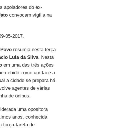
 apoiadores do ex-
Jato
convocam vigília na
9-05-2017.
 Povo
resumia nesta terça-
ácio Lula da Silva
. Nesta
o
em uma das três ações
percebido como um face a
ual a cidade se prepara há
olve agentes de várias
inha de ônibus.
siderada uma opositora
timos anos, conhecida
a força-tarefa de