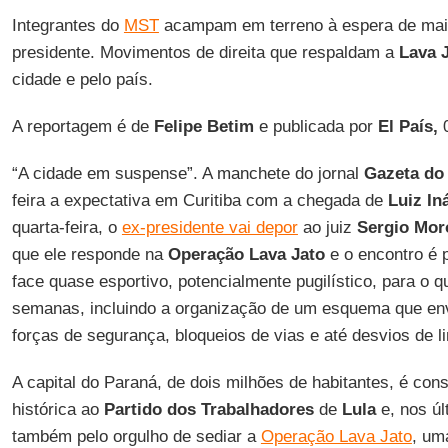
Integrantes do
MST
acampam em terreno à espera de mais
presidente. Movimentos de direita que respaldam a
Lava 
cidade e pelo país.
A reportagem é de
Felipe Betim
e publicada por
El País,
0
“A cidade em suspense”. A manchete do jornal
Gazeta do
feira a expectativa em Curitiba com a chegada de
Luiz In
quarta-feira, o
ex-presidente vai depor
ao juiz
Sergio Mor
que ele responde na
Operação Lava Jato
e o encontro é 
face quase esportivo, potencialmente pugilístico, para o q
semanas, incluindo a organização de um esquema que env
forças de segurança, bloqueios de vias e até desvios de l
A capital do Paraná, de dois milhões de habitantes, é con
histórica ao
Partido dos Trabalhadores
de
Lula
e, nos úl
também pelo orgulho de sediar a
Operação Lava Jato
, um