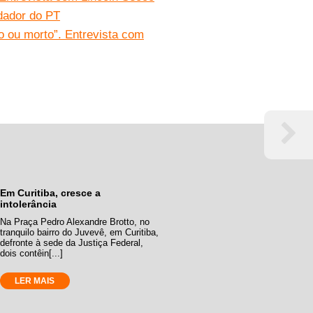
ndador do PT
o ou morto”. Entrevista com
Em Curitiba, cresce a
intolerância
Na Praça Pedro Alexandre Brotto, no
tranquilo bairro do Juvevê, em Curitiba,
defronte à sede da Justiça Federal,
dois contêin[...]
LER MAIS