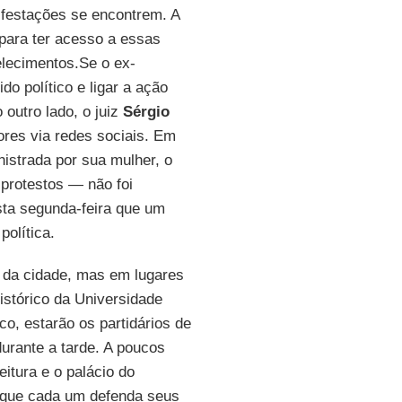
nifestações se encontrem. A
 para ter acesso a essas
elecimentos.Se o ex-
o político e ligar a ação
 outro lado, o juiz
Sérgio
ores via redes sociais. Em
nistrada por sua mulher, o
protestos — não foi
sta segunda-feira que um
política.
o da cidade, mas em lugares
 histórico da Universidade
co, estarão os partidários de
urante a tarde. A poucos
itura e o palácio do
a que cada um defenda seus