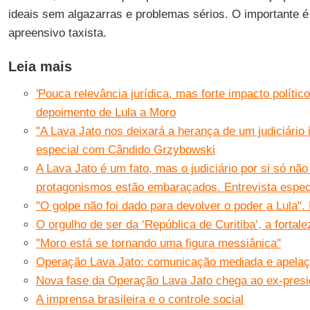
ideais sem algazarras e problemas sérios. O importante é
apreensivo taxista.
Leia mais
'Pouca relevância jurídica, mas forte impacto político
depoimento de Lula a Moro
"A Lava Jato nos deixará a herança de um judiciário i
especial com Cândido Grzybowski
A Lava Jato é um fato, mas o judiciário por si só não
protagonismos estão embaraçados. Entrevista espec
"O golpe não foi dado para devolver o poder a Lula"
O orgulho de ser da ‘República de Curitiba’, a fortal
"Moro está se tornando uma figura messiânica"
Operação Lava Jato: comunicação mediada e apelaç
Nova fase da Operação Lava Jato chega ao ex-presi
A imprensa brasileira e o controle social