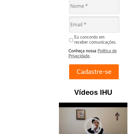
Eu concordo em
receber comunicações.
Conheça nossa
Política de
Privacidade
.
Vídeos IHU
play_circle_outline