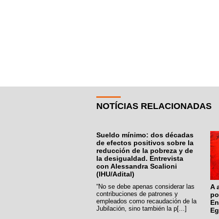
NOTÍCIAS RELACIONADAS
Sueldo mínimo: dos décadas
de efectos positivos sobre la
reducción de la pobreza y de
la desigualdad. Entrevista
con Alessandra Scalioni
(IHU/Adital)
“No se debe apenas considerar las
A 
contribuciones de patrones y
po
empleados como recaudación de la
En
Jubilación, sino también la p[...]
Eg