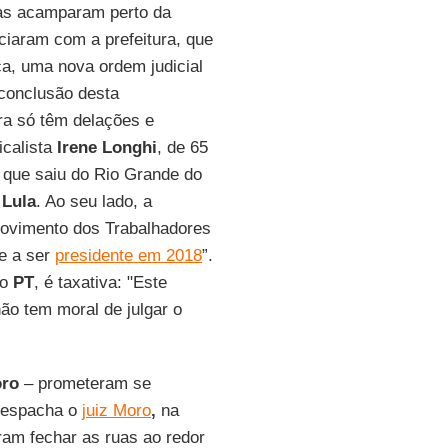
as acamparam perto da
ciaram com a prefeitura, que
ça, uma nova ordem judicial
a conclusão desta
ora só têm delações e
icalista
Irene Longhi
, de 65
 que saiu do Rio Grande do
e
Lula
. Ao seu lado, a
ovimento dos Trabalhadores
te a ser
presidente em 2018
”.
do
PT
, é taxativa: "Este
não tem moral de julgar o
ro
– prometeram se
 despacha o
juiz Moro
,
na
iram fechar as ruas ao redor