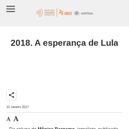
2018. A esperança de Lula
share
10 Janeiro 2017