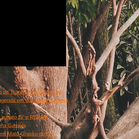
o de Transformação Social
 agenda em comum em defesa
 Laudato Si' e REPAM
gena Gamela
 em Mato Grosso do Sul