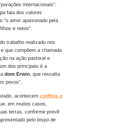
porações internacionais”.
a fala dos valores
o “o amor apaixonado pela
ilhos e netos”.
do trabalho realizado nos
ca e que compõem a chamada
ação na ação pastoral e
um dos principais é a
ta
dom Erwin
, que ressalta
es povos”.
Estado, acontecem
conflitos e
que, em muitos casos,
uas terras, conforme prevê
apresentado pelo bispo de