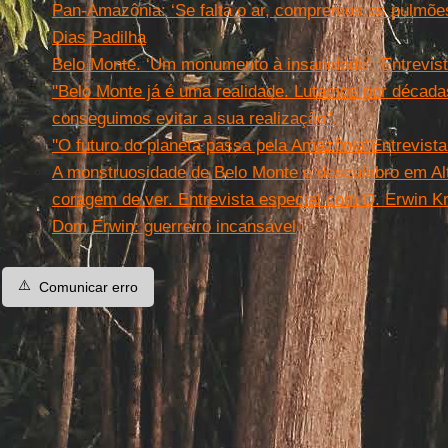
Pan-Amazônia: ‘Se falta o ar, compremos os pulmões
Dias Padilha
Belo Monte. ‘Um monumento à insanidade’. Entrevist
"Belo Monte já é uma realidade. Lutamos por década
conseguimos evitar a sua realização".
''O futuro do planeta passa pela Amazônia''
Entrevista
A monstruosidade de Belo Monte e descalabro em Al
coragem de ver. Entrevista especial com D. Erwin Kr
Dom Erwin: guerreiro incansável
⚠️
Comunicar erro