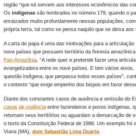
região “que só servem aos interesses econômicos das cor
Os
indígenas
são lembrados no número 179, quando o pap
enraizados muito profundamente nessas populações, com
própria terra, tal como se pensa naquilo que se deixa aos f
A carta do papa é uma das motivações para a articulação 
nove países que possuem território da floresta amazôni
Pan-Amazônia
. “A rede quer e pretende fazer uma articul
evangelizadora entre os nove países. E tem vários eixos, 
questão indígena, que perpassa todos esses países”, con
o contexto “que exige empenho dos bispos em favor dess
Diante dos constantes casos de ausência e omissão do 
casos de violência
entre fazendeiros e povos indígenas, 
retomam seus territórios ou aguardam a demarcação de s
o texto da Constituição Federal de 1988. Um exemplo foi 
Viana (MA),
dom Sebastião Lima Duarte
.