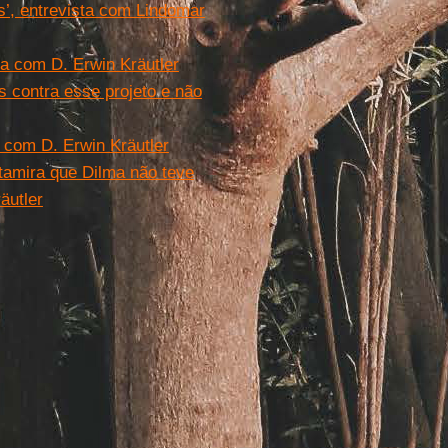
’, entrevista com Lindomar
a com D. Erwin Kräutler
s contra esse projeto e não
 com D. Erwin Kräutler
tamira que Dilma não teve
äutler