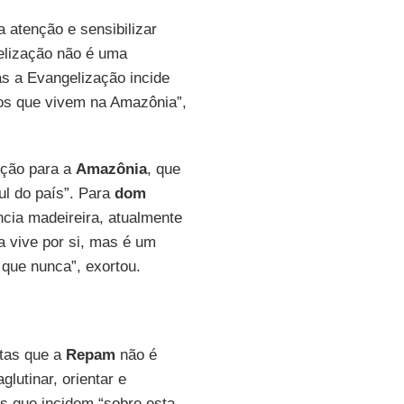
a atenção e sensibilizar
gelização não é uma
s a Evangelização incide
vos que vivem na Amazônia”,
nção para a
Amazônia
, que
ul do país”. Para
dom
ncia madeireira, atualmente
a vive por si, mas é um
 que nunca”, exortou.
stas que a
Repam
não é
utinar, orientar e
os que incidem “sobre esta