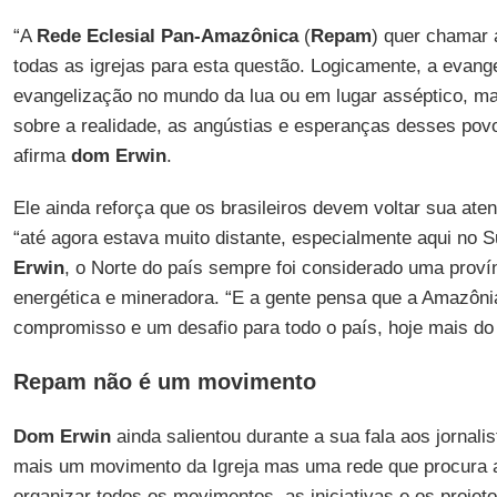
“A
Rede Eclesial Pan-Amazônica
(
Repam
) quer chamar 
todas as igrejas para esta questão. Logicamente, a evan
evangelização no mundo da lua ou em lugar asséptico, ma
sobre a realidade, as angústias e esperanças desses po
afirma
dom Erwin
.
Ele ainda reforça que os brasileiros devem voltar sua ate
“até agora estava muito distante, especialmente aqui no S
Erwin
, o Norte do país sempre foi considerado uma proví
energética e mineradora. “E a gente pensa que a Amazôni
compromisso e um desafio para todo o país, hoje mais do
Repam não é um movimento
Dom Erwin
ainda salientou durante a sua fala aos jornali
mais um movimento da Igreja mas uma rede que procura agl
organizar todos os movimentos, as iniciativas e os projet