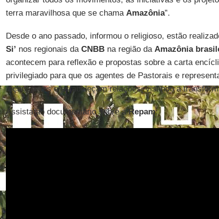
terra maravilhosa que se chama
Amazônia
”.
Desde o ano passado, informou o religioso, estão realiza
Si’
nos regionais da
CNBB
na região da
Amazônia brasil
acontecem para reflexão e propostas sobre a carta encíc
privilegiado para que os agentes de Pastorais e represent
teçam redes e estabeleçam relações, visando a transforma
Assista ao documentário sobre a
Repam
: