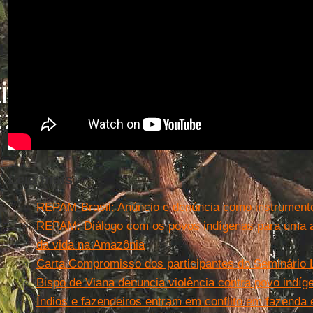
Leia mais
REPAM-Brasil: Anúncio e denúncia como instrument
REPAM: Diálogo com os povos indígenas para uma
da vida na Amazônia
Carta Compromisso dos participantes do Seminário
Bispo de Viana denuncia violência contra povo indí
Índios e fazendeiros entram em conflito em fazenda