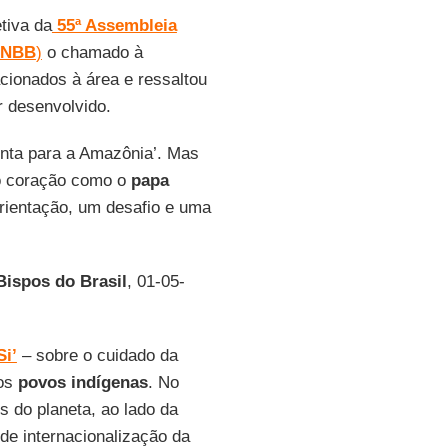
tiva da
55ª Assembleia
NBB
)
o chamado à
cionados à área e ressaltou
r desenvolvido.
ponta para a Amazônia’. Mas
o coração como o
papa
orientação, um desafio e uma
Bispos do Brasil
, 01-05-
Si’
– sobre o cuidado da
os
povos indígenas
. No
 do planeta, ao lado da
de internacionalização da