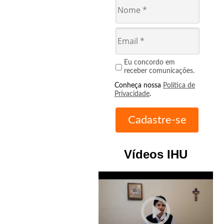
Eu concordo em
receber comunicações.
Conheça nossa
Política de
Privacidade
.
Vídeos IHU
play_circle_outline