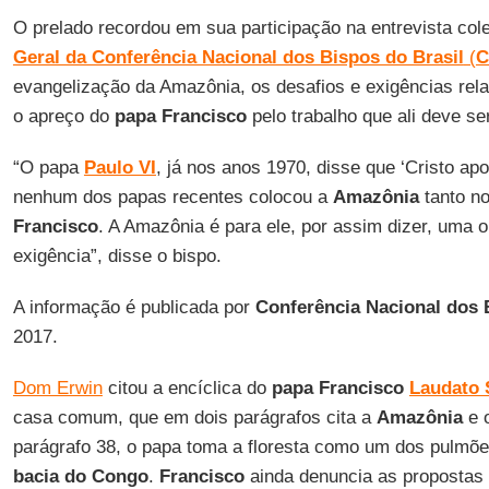
O prelado recordou em sua participação na entrevista cole
Geral da Conferência Nacional dos Bispos do Brasil
(
C
evangelização da Amazônia, os desafios e exigências rela
o apreço do
papa Francisco
pelo trabalho que ali deve se
“O papa
Paulo VI
, já nos anos 1970, disse que ‘Cristo a
nenhum dos papas recentes colocou a
Amazônia
tanto n
Francisco
. A Amazônia é para ele, por assim dizer, uma 
exigência”, disse o bispo.
A informação é publicada por
Conferência Nacional dos 
2017.
Dom Erwin
citou a encíclica do
papa Francisco
Laudato 
casa comum, que em dois parágrafos cita a
Amazônia
e 
parágrafo 38, o papa toma a floresta como um dos pulmões
bacia do Congo
.
Francisco
ainda denuncia as propostas 