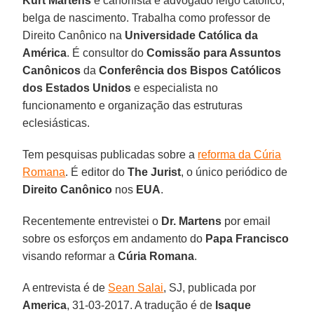
Kurt Martens
é canonista e advogado leigo católico,
belga de nascimento. Trabalha como professor de
Direito Canônico na
Universidade Católica da
América
. É consultor do
Comissão para Assuntos
Canônicos
da
Conferência dos Bispos Católicos
dos Estados Unidos
e especialista no
funcionamento e organização das estruturas
eclesiásticas.
Tem pesquisas publicadas sobre a
reforma da Cúria
Romana
. É editor do
The Jurist
, o único periódico de
Direito Canônico
nos
EUA
.
Recentemente entrevistei o
Dr. Martens
por email
sobre os esforços em andamento do
Papa Francisco
visando reformar a
Cúria Romana
.
A entrevista é de
Sean Salai
, SJ, publicada por
America
, 31-03-2017. A tradução é de
Isaque