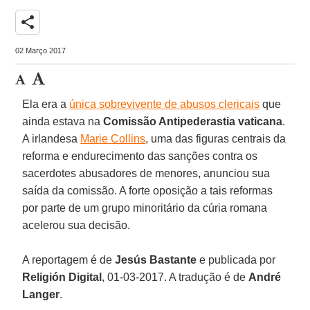
share
02 Março 2017
Ela era a
única sobrevivente de abusos clericais
que
ainda estava na
Comissão Antipederastia vaticana
.
A irlandesa
Marie Collins
, uma das figuras centrais da
reforma e endurecimento das sanções contra os
sacerdotes abusadores de menores, anunciou sua
saída da comissão. A forte oposição a tais reformas
por parte de um grupo minoritário da cúria romana
acelerou sua decisão.
A reportagem é de
Jesús Bastante
e publicada por
Religión Digital
, 01-03-2017. A tradução é de
André
Langer
.