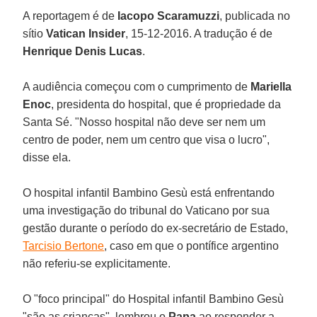
A reportagem é de
Iacopo Scaramuzzi
, publicada no
sítio
Vatican Insider
, 15-12-2016. A tradução é de
Henrique Denis Lucas
.
A audiência começou com o cumprimento de
Mariella
Enoc
, presidenta do hospital, que é propriedade da
Santa Sé. "Nosso hospital não deve ser nem um
centro de poder, nem um centro que visa o lucro",
disse ela.
O hospital infantil Bambino Gesù está enfrentando
uma investigação do tribunal do Vaticano por sua
gestão durante o período do ex-secretário de Estado,
Tarcisio Bertone
, caso em que o pontífice argentino
não referiu-se explicitamente.
O "foco principal" do Hospital infantil Bambino Gesù
"são as crianças", lembrou o
Papa
ao responder a