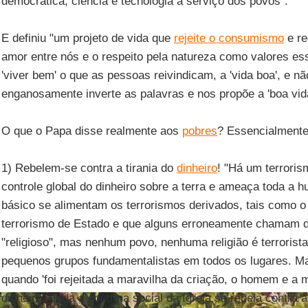
democrática; ciência e tecnologia à serviço dos povos".
E definiu "um projeto de vida que
rejeite o consumismo
e re
amor entre nós e o respeito pela natureza como valores ess
'viver bem' o que as pessoas reivindicam, a 'vida boa', e n
enganosamente inverte as palavras e nos propõe a 'boa vida
O que o Papa disse realmente aos
pobres
? Essencialmente
1) Rebelem-se contra a tirania do
dinheiro
! "Há um terrori
controle global do dinheiro sobre a terra e ameaça toda a 
básico se alimentam os terrorismos derivados, tais como o 
terrorismo de Estado e que alguns erroneamente chamam de
"religioso", mas nenhum povo, nenhuma religião é terrorist
pequenos grupos fundamentalistas em todos os lugares. M
quando 'foi rejeitada a maravilha da criação, o homem e a mu
dinheiro'. Toda a doutrina social da Igreja se rebela contra a