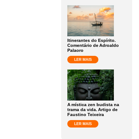
Itinerantes do Espírito.
Comentário de Adroaldo
Palaoro
LER MAIS
A mística zen budista na
trama da vida. Artigo de
Faustino Teixeira
LER MAIS