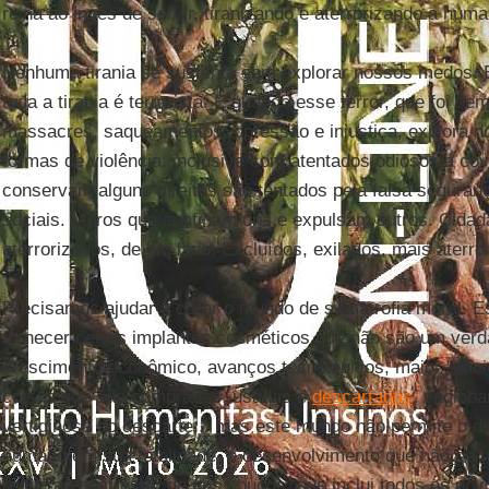
reina ao invés de servir, tiranizando e aterrorizando a hum
Nenhuma tirania se sustenta sem explorar nossos medos. E
toda a tirania é terrorista. E quando esse terror, que foi s
massacres, saqueamentos, opressão e injustiça, explora n
formas de violência, inclusive com atentados odiosos e co
conservam alguns direitos são tentados pela falsa seguran
sociais. Muros que confinam uns e expulsam outros. Cida
aterrorizados, de um lado. Excluídos, exilados, mais aterro
Precisamos ajudar a curar o mundo de sua atrofia moral. E
fornecer certos implantes cosméticos que não são um verd
crescimento econômico, avanços tecnológicos, maior "efici
coisas que são compradas, usadas e
descartadas
, englob
vertiginosa do descarte... mas este mundo não permite o d
humano em sua totalidade, o desenvolvimento que não se 
reduz ao bem-estar de uns poucos, que inclui todos os povo