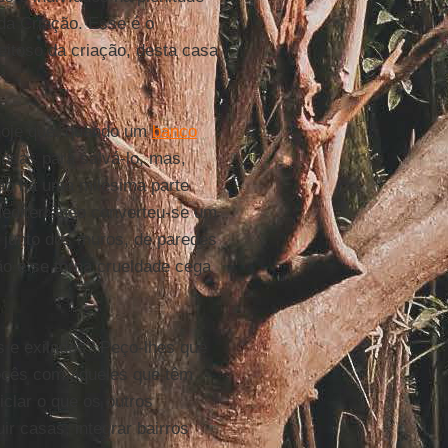
 da Criação. Esse é o
itoso da criação, desta casa
 hoje que, quando um
banco
osas para salvá-lo, mas,
ão há uma milésima parte
Mediterrâneo converteu-se um
s junto dos muros, de paredes
o e se torna crueldade cega
os e exilados? Peço-lhes que
vocês com aqueles que têm
iclar o que os outros
uir casas, integrar bairros