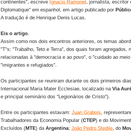
continentes", escreve
Ignacio Ramonet
, jornalista, escrito
Diplomatique" em espanhol, em artigo publicado por
Públic
A tradução é de Henrique Denis Lucas.
Eis o artigo.
Assim como nos dois encontros anteriores, os temas abor
"T"s: "Trabalho, Teto e Terra", dos quais foram agregados, 
relacionadas à "democracia e ao povo", o "cuidado ao meio
"imigrantes e refugiados".
Os participantes se reuniram durante os dois primeiros dias
Internacional Maria Mater Ecclesiae, localizado na
Via Auré
e principal seminário dos "Legionários de Cristo").
Entre os participantes estavam:
Juan Grabois
, representa
Trabalhadores da Economia Popular (
CTEP
) e do Moviment
Excluídos (
MTE
) da
Argentina
;
João Pedro Stedile
, do
Mov