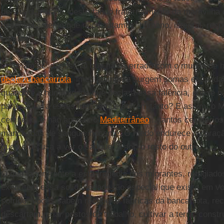
de sua dignidade, desfrutando fraternalmente da maravilha
desenvolvimento que necessitamos: humano, integral, respe
comum".
2) Sejam solidários! "O que há de errado com o mundo de
declara bancarrota
, imediatamente surgem somas escandal
quando é a humanidade que declara essa falência, quase n
para salvar a esses irmãos que sofrem tanto? E assim, o 
cemitério, e não apenas o
Mediterrâneo
... tantos cemitério
manchadas de sangue inocente. O medo endurece o coraçã
que se recusa a ver o sangue, a dor, o rosto do outro.
O que fazer frente a esta tragédia dos migrantes, refugiad
exercitem essa solidariedade tão especial que existe em 
sofrido. Vocês sabem recuperar fábricas da bancarrota, rec
descartam, criar postos de trabalho, cultivar a terra, constr