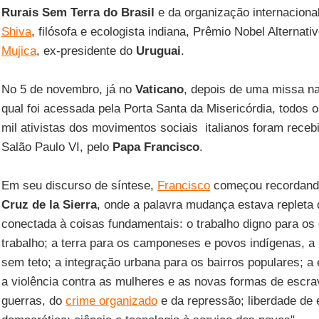
Rurais Sem Terra do Brasil
e da organização internaciona
Shiva
, filósofa e ecologista indiana, Prêmio Nobel Alternat
Mujica
, ex-presidente do
Uruguai
.
No 5 de novembro, já no
Vaticano
, depois de uma missa n
qual foi acessada pela Porta Santa da Misericórdia, todos o
mil ativistas dos movimentos sociais italianos foram rece
Salão Paulo VI, pelo
Papa Francisco
.
Em seu discurso de síntese,
Francisco
começou recordando
Cruz de la Sierra
, onde a palavra mudança estava repleta
conectada à coisas fundamentais: o trabalho digno para os
trabalho; a terra para os camponeses e povos indígenas, a 
sem teto; a integração urbana para os bairros populares; a
a violência contra as mulheres e as novas formas de escrav
guerras, do
crime organizado
e da repressão; liberdade de