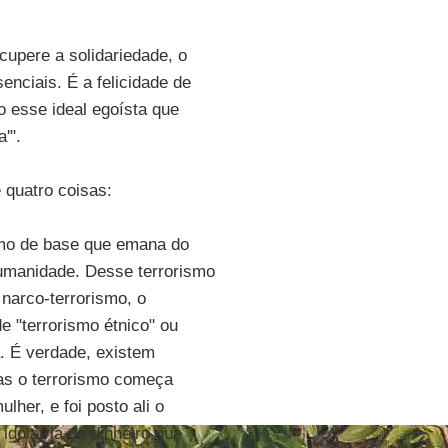
cupere a solidariedade, o
enciais. É a felicidade de
ão esse ideal egoísta que
'".
 quatro coisas:
smo de base que emana do
humanidade. Desse terrorismo
narco-terrorismo, o
 "terrorismo étnico" ou
a. É verdade, existem
as o terrorismo começa
lher, e foi posto ali o
 idolatria do dinheiro que