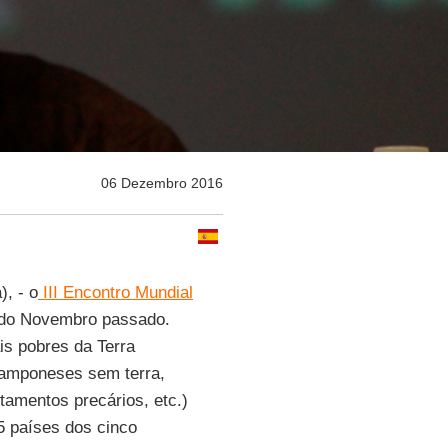
06 Dezembro 2016
), - o
III Encontro Mundial
5 do Novembro passado.
is pobres da Terra
 camponeses sem terra,
amentos precários, etc.)
5 países dos cinco