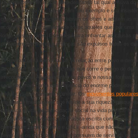
segregados e reivindicar sem descanso tal qual a viúva do
insistentemente (1). Talvez com seu exemplo e sua insistê
organizações internacionais abram os olhos e adotem as 
acolher e integrar plenamente todos aqueles que, por uma 
longe de seus lares. E também para enfrentar as causas pr
de homens, mulheres e crianças são expulsos todos os dias
3) Revitalizem a democracia! "A relação entre povo e dem
deveria ser natural e fluída, mas que corre o perigo de desf
irreconhecível. A lacuna entre os povos e nossas formas a
cada vez mais como consequência do enorme poder dos g
midiáticos que parecem dominar. Os
movimentos populare
em grande medida, é aí que reside a sua riqueza, porque e
dinâmica e vital de participação social na vida pública. M
em grandes discussões, em Política escrita com maiúscula, e
oferece um caminho sério e difícil -ainda que não seja o ún
dever que os cristãos e cristãs possuem de servir os outros