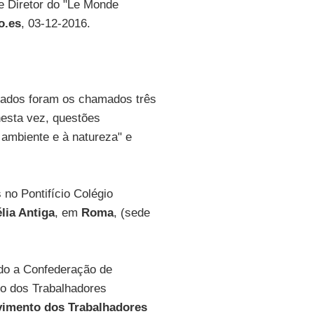
r e Diretor do "Le Monde
o.es
, 03-12-2016.
dados foram os chamados três
nesta vez, questões
 ambiente e à natureza" e
 no Pontifício Colégio
lia Antiga
, em
Roma
, (sede
ndo a Confederação de
o dos Trabalhadores
imento dos Trabalhadores