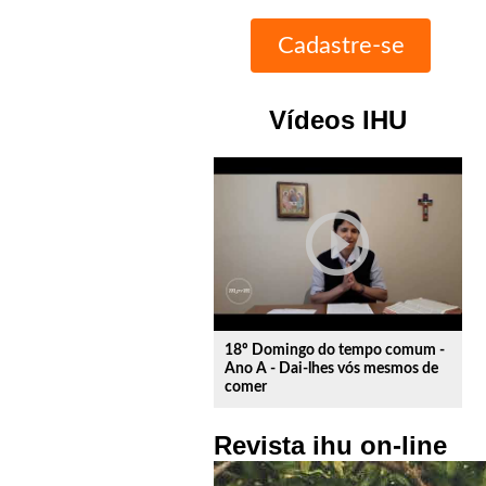
Vídeos IHU
play_circle_outline
18º Domingo do tempo comum -
Ano A - Dai-lhes vós mesmos de
comer
Revista ihu on-line