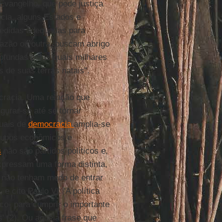
 Evangelho, que pede justiça
ncia, alguns Estados e
medidas adequadas para
razão ou outra, buscam abrigo
ofundas pelas quais milhares
 de suas terras natais".
ocracia. Uma relação que
igurar-se até se tornar
tuais de
democracia
amplia-se
rupos econômicos e
s
não são partidos políticos e,
xpressam uma forma distinta,
as não tenham medo de entrar
 cito Paulo VI: 'A política
ico- para cumprir o importante
' (2). Ou aquela frase que