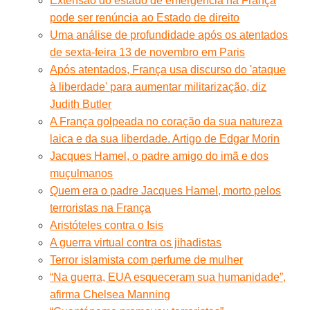
Extensão do estado de emergência na França
pode ser renúncia ao Estado de direito
Uma análise de profundidade após os atentados
de sexta-feira 13 de novembro em Paris
Após atentados, França usa discurso do 'ataque
à liberdade' para aumentar militarização, diz
Judith Butler
A França golpeada no coração da sua natureza
laica e da sua liberdade. Artigo de Edgar Morin
Jacques Hamel, o padre amigo do imã e dos
muçulmanos
Quem era o padre Jacques Hamel, morto pelos
terroristas na França
Aristóteles contra o Isis
A guerra virtual contra os jihadistas
Terror islamista com perfume de mulher
“Na guerra, EUA esqueceram sua humanidade”,
afirma Chelsea Manning