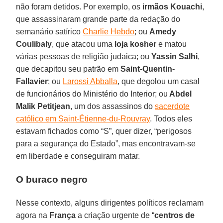
não foram detidos. Por exemplo, os
irmãos Kouachi
,
que assassinaram grande parte da redação do
semanário satírico
Charlie Hebdo
; ou
Amedy
Coulibaly
, que atacou uma
loja kosher
e matou
várias pessoas de religião judaica; ou
Yassin Salhi
,
que decapitou seu patrão em
Saint-Quentin-
Fallavier
; ou
Larossi Abballa
, que degolou um casal
de funcionários do Ministério do Interior; ou
Abdel
Malik Petitjean
, um dos assassinos do
sacerdote
católico em Saint-Étienne-du-Rouvray
. Todos eles
estavam fichados como “S”, quer dizer, “perigosos
para a segurança do Estado”, mas encontravam-se
em liberdade e conseguiram matar.
O buraco negro
Nesse contexto, alguns dirigentes políticos reclamam
agora na
França
a criação urgente de “
centros de