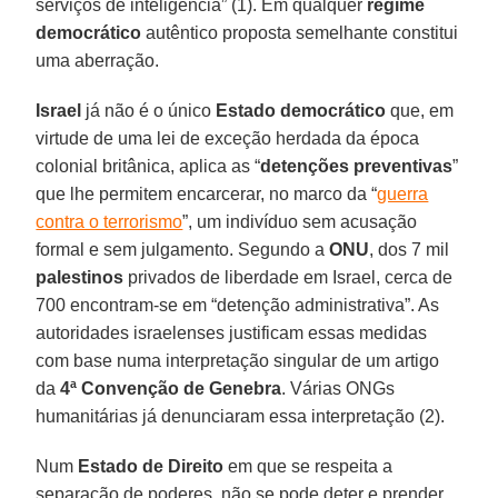
serviços de inteligência” (1). Em qualquer
regime
democrático
autêntico proposta semelhante constitui
uma aberração.
Israel
já não é o único
Estado democrático
que, em
virtude de uma lei de exceção herdada da época
colonial britânica, aplica as “
detenções preventivas
”
que lhe permitem encarcerar, no marco da “
guerra
contra o terrorismo
”, um indivíduo sem acusação
formal e sem julgamento. Segundo a
ONU
, dos 7 mil
palestinos
privados de liberdade em Israel, cerca de
700 encontram-se em “detenção administrativa”. As
autoridades israelenses justificam essas medidas
com base numa interpretação singular de um artigo
da
4ª Convenção de Genebra
. Várias ONGs
humanitárias já denunciaram essa interpretação (2).
Num
Estado de Direito
em que se respeita a
separação de poderes, não se pode deter e prender