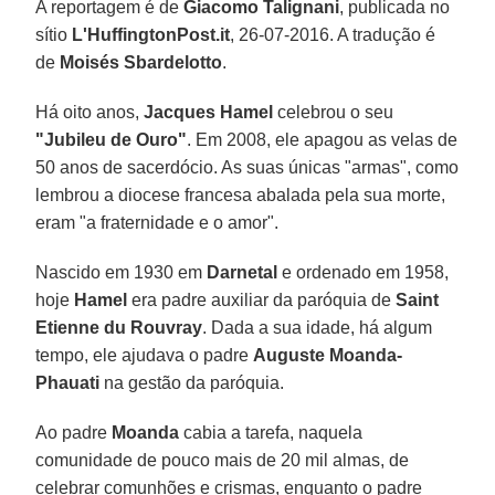
A reportagem é de
Giacomo Talignani
, publicada no
sítio
L'HuffingtonPost.it
, 26-07-2016. A tradução é
de
Moisés Sbardelotto
.
Há oito anos,
Jacques Hamel
celebrou o seu
"Jubileu de Ouro"
. Em 2008, ele apagou as velas de
50 anos de sacerdócio. As suas únicas "armas", como
lembrou a diocese francesa abalada pela sua morte,
eram "a fraternidade e o amor".
Nascido em 1930 em
Darnetal
e ordenado em 1958,
hoje
Hamel
era padre auxiliar da paróquia de
Saint
Etienne du Rouvray
. Dada a sua idade, há algum
tempo, ele ajudava o padre
Auguste Moanda-
Phauati
na gestão da paróquia.
Ao padre
Moanda
cabia a tarefa, naquela
comunidade de pouco mais de 20 mil almas, de
celebrar comunhões e crismas, enquanto o padre