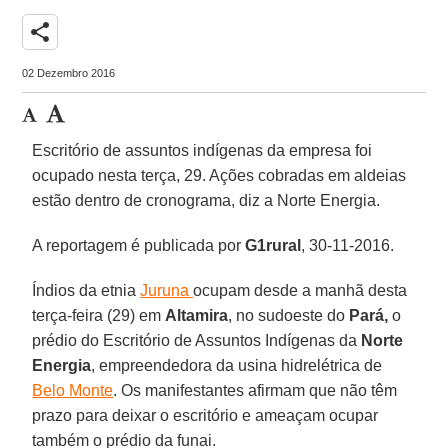
share
02 Dezembro 2016
Escritório de assuntos indígenas da empresa foi
ocupado nesta terça, 29. Ações cobradas em aldeias
estão dentro de cronograma, diz a Norte Energia.
A reportagem é publicada por
G1rural
, 30-11-2016.
Índios da etnia
Juruna
ocupam desde a manhã desta
terça-feira (29) em
Altamira
, no sudoeste do
Pará,
o
prédio do Escritório de Assuntos Indígenas da
Norte
Energia
, empreendedora da usina hidrelétrica de
Belo Monte
. Os manifestantes afirmam que não têm
prazo para deixar o escritório e ameaçam ocupar
também o prédio da funai.