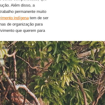
ução. Além disso, a
 trabalho permanente muito
imento indígena
tem de ser
rnas de organização para
lvimento que querem para
 direitos indígenas?
ios indígenas já demarcados
ormado não chegam a se
 impacto sobre o rio e sobre
 a reprodução dos peixes. A
 grande fonte alimentar.
la região, para o qual a
rá preventivamente. Todavia,
ção e deslocamento de