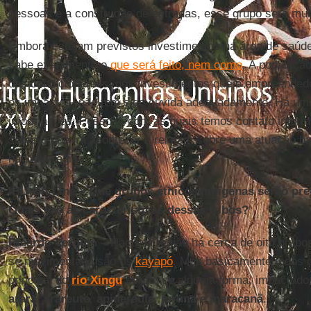
pessoas e a construção de estradas, esse grupo será mui
Embora estejam previstos investimentos na área de saúde
sabe exatamente o
que será feito, nem como
. A população
das condicionantes, dos investimentos que o empreendedor
os impactos, não tem sido ouvida adequadamente. Há uma
informações. Pessoas com as quais temos contato infor
sobre o que irá acontecer e relatam sobre uma atuação b
naquela região.
IHU On-Line
–
Que grupos étnicos indígenas serão pre
Quais são as características dessas tribos?
Ricardo Verdum
–
Naquela região há cerca de oito grupo
se movimentado são os
kayapó
. Mas basicamente todos 
principal do
rio Xingu
serão, de alguma forma, impactado
arara
,
arareute
,
apidereula
,
juruna
e
maracanã
.