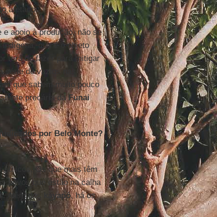
to afetado.
 e apoio à produção, não se
 indígena, que é o objeto
 terá de fazer para mitigar
 série de vazios nas
mam que sabem muito pouco
astante precária da
Funai
judicados por Belo Monte?
s étnicos. Os que mais têm
os povos que estão na calha
s. Além dos
kayapó
, há os