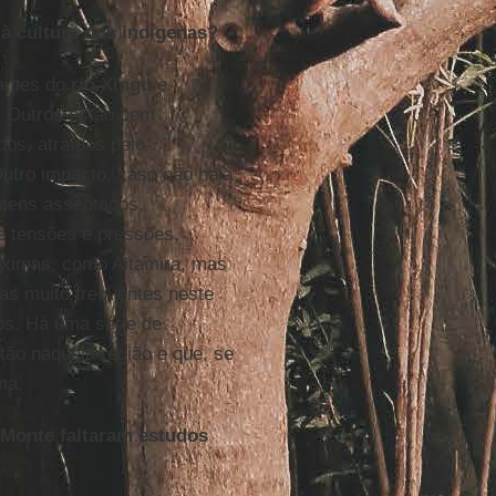
à cultura dos indígenas?
tantes do
rio Xingu
e
. Outros estão bem
dos, atraídos pelo
Outro impacto, caso não haja
homens assentados,
de tensões e pressões,
óximas, como Altamira, mas
as muito frequentes neste
os. Há uma série de
stão naquela região e que, se
ma.
 Monte faltaram estudos