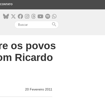
CONTATO
search
re os povos
com Ricardo
20 Fevereiro 2011