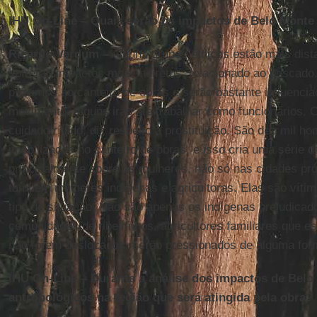
IHU On-Line
–
Quais serão os impactos de Belo Monte 
Ricardo Verdum
–
Alguns grupos étnicos estão mais dis
sofrerão impactos mais indiretos, relacionado ao pescado
próximos ao canteiro de obras e serão bastante influencia
movimento. Alguns irão até trabalhar como funcionários. 
cuidado rígido, diz respeito à prostituição. São dez mil 
imobilizados no canteiro de obras, e isso cria uma série 
principalmente sobre as mulheres, não só nas cidades pr
também mulheres indígenas e agricultoras. Elas são vítim
tipo de situação. Não são apenas os indígenas prejudicad
comunidades de ribeirinhos, agricultores familiares que e
não forem deslocados, serão pressionados de alguma for
IHU On-Line
–
Durante a análise dos impactos de Belo
antropológicos na região que será atingida pela obra?