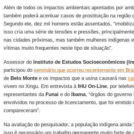
Além de todos os impactos ambientais apontados por ambi
também poderá acentuar casos de prostituição na região
Segundo ele, dez mil homens estão assentados, “imobiliza
isso cria uma série de tensões e pressões, principalment
nas cidades próximas, mas também mulheres indígenas e 
vítimas muito frequentes neste tipo de situação”.
Assessor do
Instituto de Estudos Socioeconômicos (In
participou do
seminário que ocorreu recentemente em Bras
de
Belo Monte
e os impactos que a usina causará nas
co
vivem no Xingu. Em entrevista à
IHU On-Line
, por telefo
representantes da
Funai
e do
Ibama
, “órgãos do governo 
envolvidos no processo de licenciamento, que foi emitido n
compareceram”.
Na avaliação do pesquisador, a população indígena ainda 
isso é necessário um trabalho permanente muito forte de 