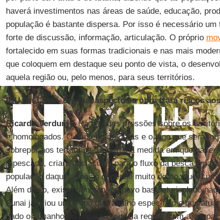
haverá investimentos nas áreas de saúde, educação, prod
população é bastante dispersa. Por isso é necessário um
forte de discussão, informação, articulação. O próprio
mov
fortalecido em suas formas tradicionais e nas mais mode
que coloquem em destaque seu ponto de vista, o desenvo
aquela região ou, pelo menos, para seus territórios.
IHU On-Line
–
Em que aspectos a obra trará riscos aos
Ricardo Verdum
–
Há grandes pressões sobre os territór
e homologados. O canteiro de obras e o lago que será f
sobrepor aos territórios. Porém, na medida em que haverá
o pescado, criará obstáculos para o fluxo da pesca e para
população daquela região depende muito do rio, que é uma
Além disso, existe também um povo bastante isolado naque
Funai já criou um grupo de trabalho específico e que atua
dado o tamanho do impacto naquela região, com a ocupa