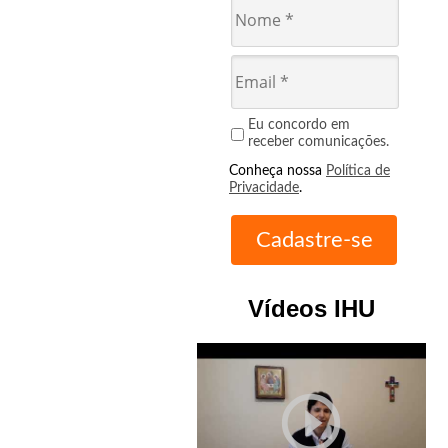
Eu concordo em
receber comunicações.
Conheça nossa
Política de
Privacidade
.
Vídeos IHU
play_circle_outline