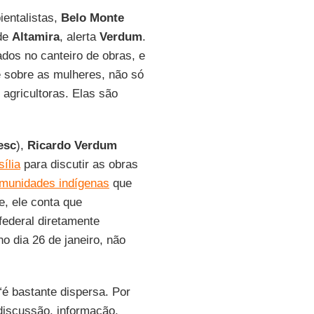
entalistas,
Belo Monte
 de
Altamira
, alerta
Verdum
.
dos no canteiro de obras, e
e sobre as mulheres, não só
agricultoras. Elas são
esc
),
Ricardo Verdum
ília
para discutir as obras
munidades indígenas
que
ne, ele conta que
federal diretamente
o dia 26 de janeiro, não
“é bastante dispersa. Por
discussão, informação,