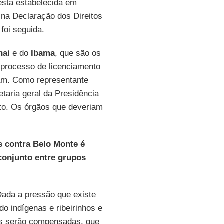
está estabelecida em
 na Declaração dos Direitos
 foi seguida.
nai
e do
Ibama
, que são os
 processo de licenciamento
ram. Como representante
aria geral da Presidência
to. Os órgãos que deveriam
s contra Belo Monte é
 conjunto entre grupos
Dada a pressão que existe
o indígenas e ribeirinhos e
es serão compensadas, que