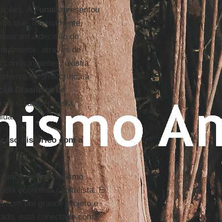
lações. A
Funai
apresentou
nto que, internamente,
basaram a decisão do
ormalmente, através de
condicionantes, existia
namente há uma crítica à
ão Brasileira de
do país, também está
ida.
caso histórico com a
amos de colonialismo
ela economia capitalista. É
o com um grande projeto e
olado, está conectado com