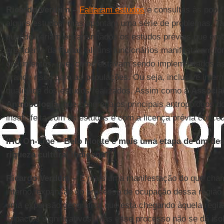
Ricardo Verdum
–
Faltaram estudos
e consultas às popu
alguns estudos, mas apontam uma série de problemas. Ta
quando seriam encaminhados os estudos prévios que em
presidente da
Funai
, alguns funcionários manifestaram f
documentos, que, como estavam sendo implementados as 
grande risco para as populações. Ou seja, inclusive inter
qualidade dos estudos realizados. Assim como a
Associaç
Antropologia
, que congrega os principais antropólogos 
insatisfeita com os estudos e com a licença prévia conced
IHU On-Line
–
Belo Monte é mais uma etapa de um des
riqueza cultural indígena?
Ricardo Verdum
–
É mais uma manifestação do que cham
interno, expansão do processo de ocupação dessa região p
uma expansão geográfica que está chegando àquela regiã
impactos significativos. Mas esse processo não se dá is