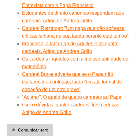
Entrevista com o Papa Francisco
Estudantes de direito canônico respondem aos
cardeais. Artigo de Andrea Grillo
Cardeal Ratzinger: "Um papa que não sofresse
críticas falharia na sua tarefa perante este tempo"
Francisco, a tartaruga de Aquiles e os quatro
cardeais. Artigo de Andrea Grillo
Os cardeais inquietos com a indissolubilidade do
matrimônio
Cardeal Burke adverte que se o Papa não
esclarecer a confusão, farão “um ato formal de
correção de um erro grave”
“Aclarar”. O apelo de quatro cardeais ao Papa
Cinco dúvidas, quatro cardeais, três certezas.
Artigo de Andrea Grillo
⚠️
Comunicar erro