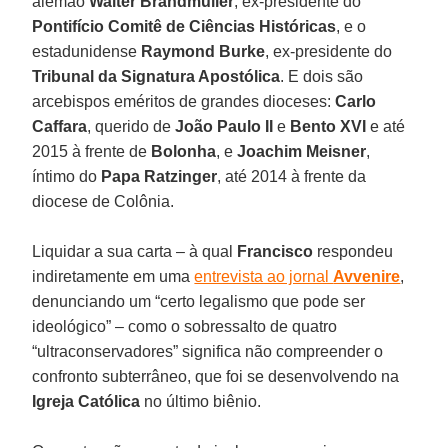
alemão
Walter Brandmüller
, ex-presidente do
Pontifício Comitê de Ciências Históricas
, e o
estadunidense
Raymond Burke
, ex-presidente do
Tribunal da Signatura Apostólica
. E dois são
arcebispos eméritos de grandes dioceses:
Carlo
Caffara
, querido de
João Paulo II
e
Bento XVI
e até
2015 à frente de
Bolonha
, e
Joachim Meisner
,
íntimo do
Papa Ratzinger
, até 2014 à frente da
diocese de Colônia.
Liquidar a sua carta – à qual
Francisco
respondeu
indiretamente em uma
entrevista ao jornal
Avvenire
,
denunciando um “certo legalismo que pode ser
ideológico” – como o sobressalto de quatro
“ultraconservadores” significa não compreender o
confronto subterrâneo, que foi se desenvolvendo na
Igreja Católica
no último biênio.