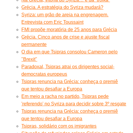
Grécia. A estratégia do Syriza mudará?
Syriza: um grão de areia na engrenagem.
Entrevista com Eric Toussaint
FMI propõe moratória de 25 anos para Grécia
Grécia. Cinco anos de crise e ajuste fiscal
permanente
O dia em que Tsipras consolou Cameron pelo
"Brexit"
Paradoxal, Tsipras atrai os dirigentes social-
democratas europeus
Tsipras renuncia na Grécia: conheça o premiê
que tentou desafiar a Europa
Em meio a racha no partido, Tsipras pede
'referendo' no Syriza para decidir sobre 3º resgate
Tsipras renuncia na Grécia: conheça o premiê
que tentou desafiar a Europa
Tsipras, solidário com os imigrantes