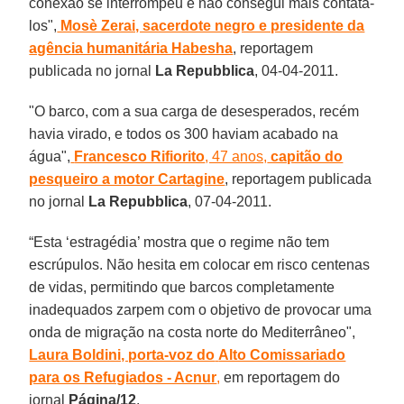
conexão se interrompeu e não consegui mais contatá-
los",
Mosè Zerai, sacerdote negro e presidente da
agência humanitária Habesha
, reportagem
publicada no jornal
La Repubblica
, 04-04-2011.
"O barco, com a sua carga de desesperados, recém
havia virado, e todos os 300 haviam acabado na
água",
Francesco Rifiorito
, 47 anos,
capitão do
pesqueiro a motor Cartagine
, reportagem publicada
no jornal
La Repubblica
, 07-04-2011.
“Esta ‘estragédia’ mostra que o regime não tem
escrúpulos. Não hesita em colocar em risco centenas
de vidas, permitindo que barcos completamente
inadequados zarpem com o objetivo de provocar uma
onda de migração na costa norte do Mediterrâneo",
Laura Boldini, porta-voz do
Alto Comissariado
para os Refugiados - Acnur
,
em reportagem do
jornal
Página/12
.