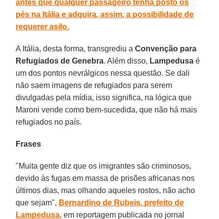
antes que qualquer passageiro tenha posto os
pés na Itália e adquira, assim, a possibilidade de
requerer asilo.
A Itália, desta forma, transgrediu a
Convenção para
Refugiados de Genebra
. Além disso,
Lampedusa
é
um dos pontos nevrálgicos nessa questão. Se dali
não saem imagens de refugiados para serem
divulgadas pela mídia, isso significa, na lógica que
Maroni vende como bem-sucedida, que não há mais
refugiados no país.
Frases
"Muita gente diz que os imigrantes são criminosos,
devido às fugas em massa de prisões africanas nos
últimos dias, mas olhando aqueles rostos, não acho
que sejam",
Bernardino de Rubeis, prefeito de
Lampedusa
, em reportagem publicada no jornal