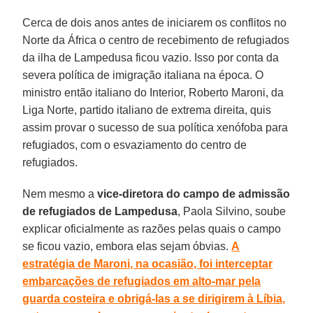
Cerca de dois anos antes de iniciarem os conflitos no
Norte da África o centro de recebimento de refugiados
da ilha de Lampedusa ficou vazio. Isso por conta da
severa política de imigração italiana na época. O
ministro então italiano do Interior, Roberto Maroni, da
Liga Norte, partido italiano de extrema direita, quis
assim provar o sucesso de sua política xenófoba para
refugiados, com o esvaziamento do centro de
refugiados.
Nem mesmo a
vice-diretora do campo de admissão
de refugiados de
Lampedusa
, Paola Silvino, soube
explicar oficialmente as razões pelas quais o campo
se ficou vazio, embora elas sejam óbvias.
A
estratégia de Maroni, na ocasião, foi interceptar
embarcações de refugiados em alto-mar pela
guarda costeira e obrigá-las a se dirigirem à Líbia,