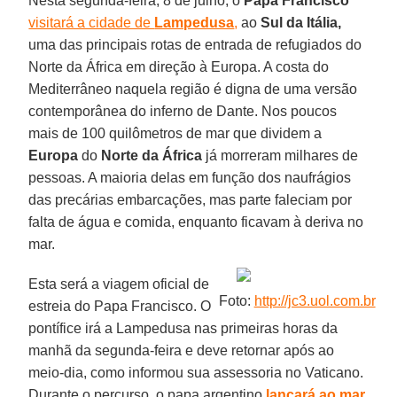
Nesta segunda-feira, 8 de julho, o
Papa Francisco
visitará a cidade de
Lampedusa
,
ao
Sul da Itália,
uma das principais rotas de entrada de refugiados do
Norte da África em direção à Europa. A costa do
Mediterrâneo naquela região é digna de uma versão
contemporânea do inferno de Dante. Nos poucos
mais de 100 quilômetros de mar que dividem a
Europa
do
Norte da África
já morreram milhares de
pessoas. A maioria delas em função dos naufrágios
das precárias embarcações, mas parte faleciam por
falta de água e comida, enquanto ficavam à deriva no
mar.
Esta será a viagem oficial de
Foto:
http://jc3.uol.com.br
estreia do Papa Francisco. O
pontífice irá a Lampedusa nas primeiras horas da
manhã da segunda-feira e deve retornar após ao
meio-dia, como informou sua assessoria no Vaticano.
Durante o percurso, o papa argentino
lançará ao mar