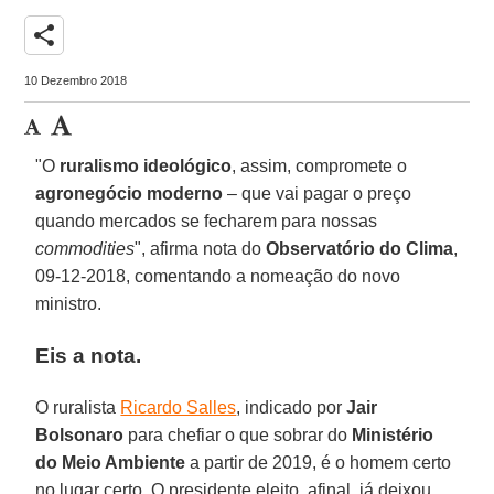
share
10 Dezembro 2018
"O
ruralismo ideológico
, assim, compromete o
agronegócio moderno
– que vai pagar o preço
quando mercados se fecharem para nossas
commodities
", afirma nota do
Observatório do Clima
,
09-12-2018, comentando a nomeação do novo
ministro.
Eis a nota.
O ruralista
Ricardo Salles
, indicado por
Jair
Bolsonaro
para chefiar o que sobrar do
Ministério
do Meio Ambiente
a partir de 2019, é o homem certo
no lugar certo. O presidente eleito, afinal, já deixou