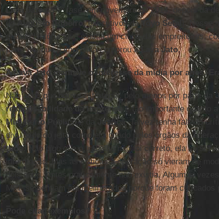
Lava Jato
na 7ª fase, em novembro de 2014, depois da d
do
Augusto
[
Ribeiro
, executivos da
Toyo Setal
]. Nesse 
grande história: que existia um clube das empreiteiras, co
partir daí que a imprensa comprou a
Lava Jato
.
A Lava Jato manteve o interesse da mídia por anos. E
Não acho que houve estratégia, pelo menos por parte da
responsabilidade da imprensa
é tão importante quanto 
Ministério Público
e da
Justiça
. Talvez tenha faltado crí
divulgado do jeito como era citado pelos órgãos da opera
tudo
. Não digo que o trabalho não foi correto, ela se serv
informação. Mas as críticas à operação só vieram de mod
dois anos. Antes praticamente não existia. Algumas vezes
MPF se sentiam até melindrados porque foram criticados 
Pode citar exemplos?