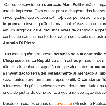
“Os responsáveis pela
operação Mani Pulite
[mãos limpas
uso da imprensa. Com efeito: para o desgosto dos lídere
investigados, que acabou extinto], que, por certo, nunca
imprensa
, a investigação da ‘mani pulite’ vazava como 
em um artigo de 2004, dez anos antes de dar início a ope
conhecido nacionalmente. Ele fez um copia/cola das estrat
Antonio Di Pietro
.
“Tão logo alguém era preso,
detalhes de sua confissão 
L’Expresso
, no
La Republica
e em outros jornais e revis
não existir nenhuma sugestão de que algum dos
procurad
a investigação teria deliberadamente alimentado a im
vazamentos serviram a um propósito útil. O
constante fl
o interesse do público elevado e os líderes partidários na 
já dando pistas de como achava que uma operação desse t
Desde o início, os órgãos da
Lava Jato
(Ministério Público