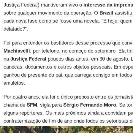
Justiça Federal) mantiveram vivo o
interesse da impren
sobre qualquer movimento da operação. O
Brasil
assistiu
cada nova fase como se fosse uma novela. “E hoje, que
delatado?”.
Foi para entender os bastidores desse processo que con
Machiavelli
, por telefone, no começo de setembro. Ela t
na
Justiça Federal
poucos dias antes, em 30 de agosto. L
canecas, documentos e outros objetos pessoais. Em especi
ganhou de presente do pai, que carrega consigo em todo
amuletos.
Por quatro anos, ela foi o único preposto entre os jornalis
chama de
SFM
, sigla para
Sérgio Fernando Moro
. Se to
alguns repórteres. Os mais próximos ainda a convidam p
confraternização de fim de ano onde todos os setoristas 
vários
veículos de imprensa
mantêm equipes permanentes