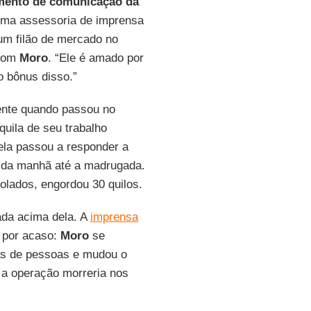
mento de comunicação da
uma assessoria de imprensa
u um filão de mercado no
 com
Moro
. “Ele é amado por
o bônus disso.”
frente quando passou no
uila de seu trabalho
 ela passou a responder a
s da manhã até a madrugada.
olados, engordou 30 quilos.
ada acima dela. A
imprensa
i por acaso:
Moro
se
s de pessoas e mudou o
a, a operação morreria nos