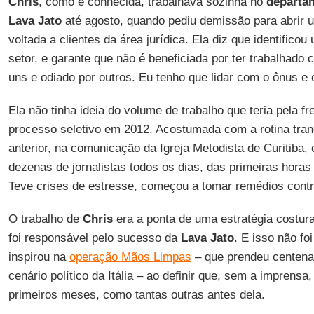
Chris
, como é conhecida, trabalhava sozinha no
departa
Lava Jato
até agosto, quando pediu demissão para abrir 
voltada a clientes da área jurídica. Ela diz que identifico
setor, e garante que não é beneficiada por ter trabalhado
uns e odiado por outros. Eu tenho que lidar com o ônus e 
Ela não tinha ideia do volume de trabalho que teria pela 
processo seletivo em 2012. Acostumada com a rotina tranq
anterior, na comunicação da Igreja Metodista de Curitiba,
dezenas de jornalistas todos os dias, das primeiras hora
Teve crises de estresse, começou a tomar remédios contr
O trabalho de
Chris
era a ponta de uma estratégia costur
foi responsável pelo sucesso da
Lava Jato
. E isso não fo
inspirou na
operação Mãos Limpas
– que prendeu centena
cenário político da Itália – ao definir que, sem a imprens
primeiros meses, como tantas outras antes dela.