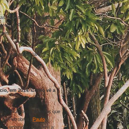
oas investigadas pela
Lava
mprensa. Para ela, houve
as pessoas não pensavam
ra ficar mais clara, e
ício, em 2014. Como vê a
ação era contra doleiros que
r da Petrobras]
Paulo
 fui entender o que era a