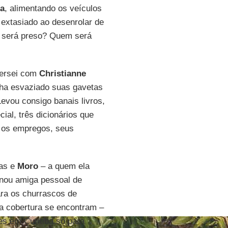
sa
, alimentando os veículos
 extasiado ao desenrolar de
m será preso? Quem será
versei com
Christianne
inha esvaziado suas gavetas
evou consigo banais livros,
al, três dicionários que
s os empregos, seus
tas e
Moro
– a quem ela
rnou amiga pessoal de
ara os churrascos de
da cobertura se encontram –
 em Curitiba só para