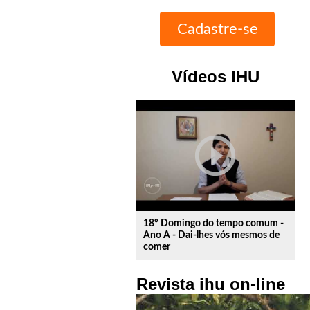
Vídeos IHU
play_circle_outline
18º Domingo do tempo comum -
Ano A - Dai-lhes vós mesmos de
comer
Revista ihu on-line