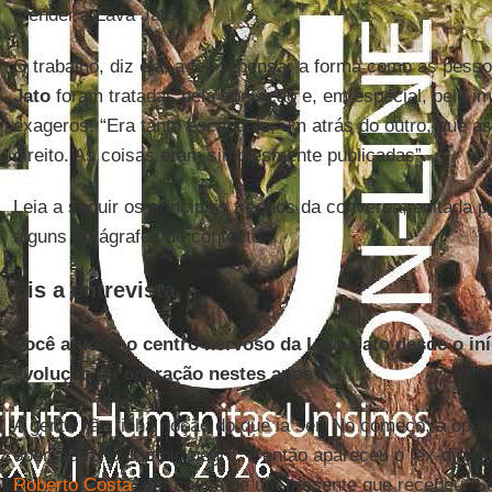
atender à Lava Jato.
O trabalho, diz ela, a fez repensar a forma como as pess
Jato
foram tratadas pela operação e, em especial, pela i
exageros. “Era tanto escândalo, um atrás do outro, que 
direito. As coisas eram simplesmente publicadas”.
Leia a seguir os principais trechos da conversa, editada pa
alguns parágrafos de contexto.
Eis a entrevista.
Você atuou no centro nervoso da Lava Jato desde o in
evolução da operação nestes anos?
A gente não tinha noção do que ia ser. No começo, a oper
operavam no câmbio negro, e então apareceu o [ex-direto
Roberto Costa
, por causa de um presente que recebeu. Só