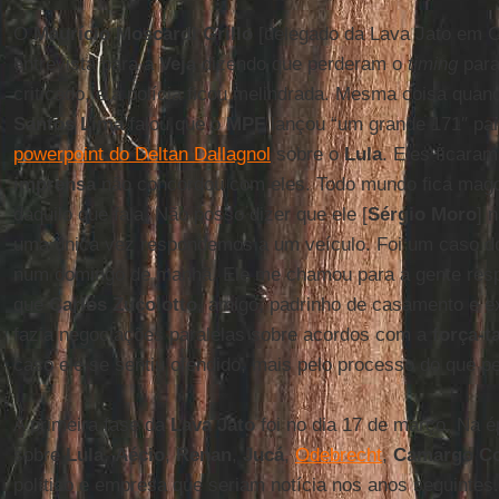
O
Maurício Moscardi Grillo
[delegado da Lava Jato em C
entrevista para a
Veja
dizendo que perderam o
timing
para
criticado, e a polícia ficou melindrada. Mesma coisa qua
Santos Lima
falou que o
MPF
lançou “um grande 171″ par
powerpoint do Deltan Dallagnol
sobre o
Lula
. Eles ficara
imprensa
não concordou com eles. Todo mundo fica mago
daquilo que fala. Não posso dizer que ele [
Sérgio Moro
] 
uma única vez respondemos a um veículo. Foi um caso 
num domingo de manhã. Ele me chamou para a gente respo
que
Carlos Zucolotto
, amigo, padrinho de casamento e 
fazia negociações paralelas sobre acordos com a
força-t
caso ele se sentiu ofendido, mais pelo processo do que p
A primeira fase da
Lava Jato
foi no dia 17 de março. Na é
sobre
Lula
,
Aécio
,
Renan
,
Jucá
,
Odebrecht
,
Camargo Co
político e empresa que seriam notícia nos anos seguintes.