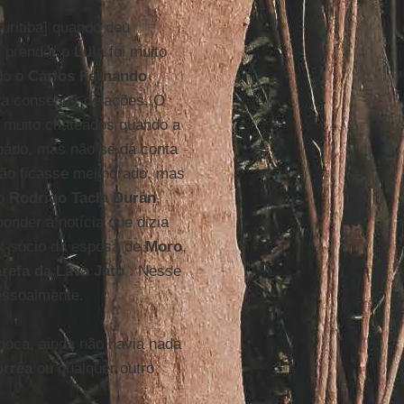
uritiba] quando deu
 prender o
Lula
foi muito
ndo o
Carlos Fernando
a conseguir delações. O
m muito chateados quando a
ado, mas não se dá conta
não ficasse melindrado, mas
do
Rodrigo Tacla Duran
,
nder à notícia que dizia
ex-sócio da esposa de
Moro
,
arefa da Lava Jato
. Nesse
essoalmente.
poca, ainda não havia nada
rrêa
ou qualquer outro