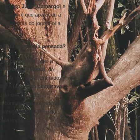
elação do
Júlio
[
Camargo
] e
momento é que apareceu a
m as regras do jogo. Foi a
ra uma estratégia pensada?
Justiça Federal
. Mas a
a da
Polícia Federal
, do
tica da imprensa. Era tudo
ção. A
imprensa comprava
iu do que tinha de
o contundente nos últimos
, integrantes da PF e do
pela imprensa.