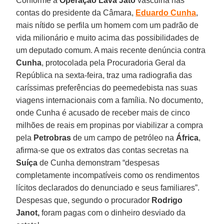
Conforme a
Operação Lava Jato
vasculha nas
contas do presidente da Câmara,
Eduardo Cunha
,
mais nítido se perfila um homem com um padrão de
vida milionário e muito acima das possibilidades de
um deputado comum. A mais recente denúncia contra
Cunha
, protocolada pela Procuradoria Geral da
República na sexta-feira, traz uma radiografia das
caríssimas preferências do peemedebista nas suas
viagens internacionais com a família. No documento,
onde Cunha é acusado de receber mais de cinco
milhões de reais em propinas por viabilizar a compra
pela
Petrobras
de um campo de petróleo na
África
,
afirma-se que os extratos das contas secretas na
Suíça
de Cunha demonstram “despesas
completamente incompatíveis como os rendimentos
lícitos declarados do denunciado e seus familiares”.
Despesas que, segundo o procurador
Rodrigo
Janot,
foram pagas com o dinheiro desviado da