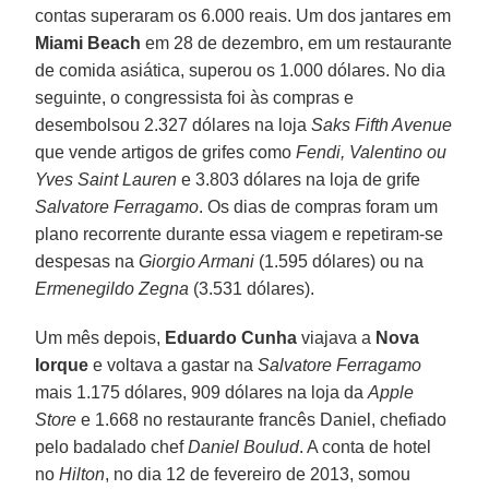
contas superaram os 6.000 reais. Um dos jantares em
Miami Beach
em 28 de dezembro, em um restaurante
de comida asiática, superou os 1.000 dólares. No dia
seguinte, o congressista foi às compras e
desembolsou 2.327 dólares na loja
Saks Fifth Avenue
que vende artigos de grifes como
Fendi, Valentino ou
Yves Saint Lauren
e 3.803 dólares na loja de grife
Salvatore Ferragamo
. Os dias de compras foram um
plano recorrente durante essa viagem e repetiram-se
despesas na
Giorgio Armani
(1.595 dólares) ou na
Ermenegildo Zegna
(3.531 dólares).
Um mês depois,
Eduardo Cunha
viajava a
Nova
Iorque
e voltava a gastar na
Salvatore Ferragamo
mais 1.175 dólares, 909 dólares na loja da
Apple
Store
e 1.668 no restaurante francês Daniel, chefiado
pelo badalado chef
Daniel Boulud
. A conta de hotel
no
Hilton
, no dia 12 de fevereiro de 2013, somou