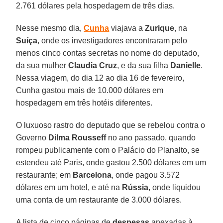
2.761 dólares pela hospedagem de três dias.
Nesse mesmo dia,
Cunha
viajava a
Zurique
, na
Suíça
, onde os investigadores encontraram pelo
menos cinco contas secretas no nome do deputado,
da sua mulher
Claudia Cruz
, e da sua filha
Danielle
.
Nessa viagem, do dia 12 ao dia 16 de fevereiro,
Cunha gastou mais de 10.000 dólares em
hospedagem em três hotéis diferentes.
O luxuoso rastro do deputado que se rebelou contra o
Governo
Dilma Rousseff
no ano passado, quando
rompeu publicamente com o Palácio do Planalto, se
estendeu até Paris, onde gastou 2.500 dólares em um
restaurante; em
Barcelona
, onde pagou 3.572
dólares em um hotel, e até na
Rússia
, onde liquidou
uma conta de um restaurante de 3.000 dólares.
A lista de cinco páginas de
despesas
anexadas à