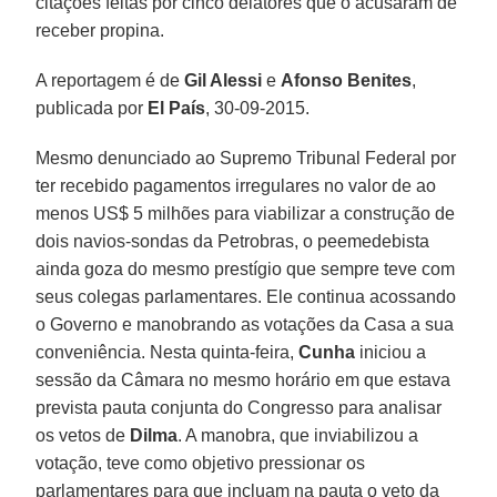
citações feitas por cinco delatores que o acusaram de
receber propina.
A reportagem é de
Gil Alessi
e
Afonso Benites
,
publicada por
El País
, 30-09-2015.
Mesmo denunciado ao Supremo Tribunal Federal por
ter recebido pagamentos irregulares no valor de ao
menos US$ 5 milhões para viabilizar a construção de
dois navios-sondas da Petrobras, o peemedebista
ainda goza do mesmo prestígio que sempre teve com
seus colegas parlamentares. Ele continua acossando
o Governo e manobrando as votações da Casa a sua
conveniência. Nesta quinta-feira,
Cunha
iniciou a
sessão da Câmara no mesmo horário em que estava
prevista pauta conjunta do Congresso para analisar
os vetos de
Dilma
. A manobra, que inviabilizou a
votação, teve como objetivo pressionar os
parlamentares para que incluam na pauta o veto da