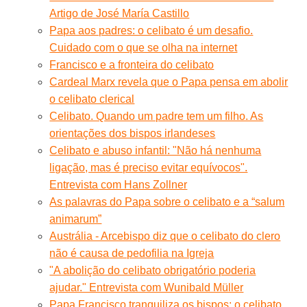
Artigo de José María Castillo
Papa aos padres: o celibato é um desafio.
Cuidado com o que se olha na internet
Francisco e a fronteira do celibato
Cardeal Marx revela que o Papa pensa em abolir
o celibato clerical
Celibato. Quando um padre tem um filho. As
orientações dos bispos irlandeses
Celibato e abuso infantil: "Não há nenhuma
ligação, mas é preciso evitar equívocos".
Entrevista com Hans Zollner
As palavras do Papa sobre o celibato e a “salum
animarum”
Austrália - Arcebispo diz que o celibato do clero
não é causa de pedofilia na Igreja
"A abolição do celibato obrigatório poderia
ajudar." Entrevista com Wunibald Müller
Papa Francisco tranquiliza os bispos: o celibato