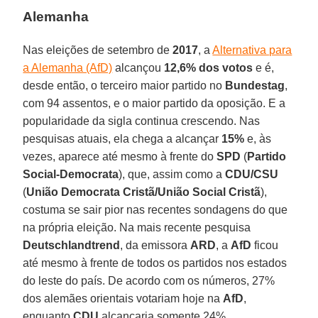
Alemanha
Nas eleições de setembro de
2017
, a
Alternativa para
a Alemanha (AfD)
alcançou
12,6% dos votos
e é,
desde então, o terceiro maior partido no
Bundestag
,
com 94 assentos, e o maior partido da oposição. E a
popularidade da sigla continua crescendo. Nas
pesquisas atuais, ela chega a alcançar
15%
e, às
vezes, aparece até mesmo à frente do
SPD
(
Partido
Social-Democrata
), que, assim como a
CDU/CSU
(
União Democrata Cristã/União Social Cristã
),
costuma se sair pior nas recentes sondagens do que
na própria eleição. Na mais recente pesquisa
Deutschlandtrend
, da emissora
ARD
, a
AfD
ficou
até mesmo à frente de todos os partidos nos estados
do leste do país. De acordo com os números, 27%
dos alemães orientais votariam hoje na
AfD
,
enquanto
CDU
alcançaria somente 24%.