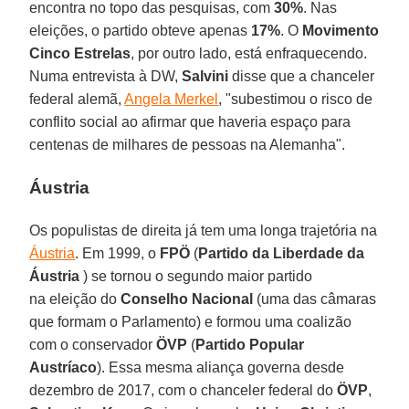
encontra no topo das pesquisas, com
30%
. Nas
eleições, o partido obteve apenas
17%
. O
Movimento
Cinco Estrelas
, por outro lado, está enfraquecendo.
Numa entrevista à DW,
Salvini
disse que a chanceler
federal alemã,
Angela Merkel
, "subestimou o risco de
conflito social ao afirmar que haveria espaço para
centenas de milhares de pessoas na Alemanha".
Áustria
Os populistas de direita já tem uma longa trajetória na
Áustria
. Em 1999, o
FPÖ
(
Partido da Liberdade da
Áustria
) se tornou o segundo maior partido
na eleição do
Conselho Nacional
(uma das câmaras
que formam o Parlamento) e formou uma coalizão
com o conservador
ÖVP
(
Partido Popular
Austríaco
). Essa mesma aliança governa desde
dezembro de 2017, com o chanceler federal do
ÖVP
,