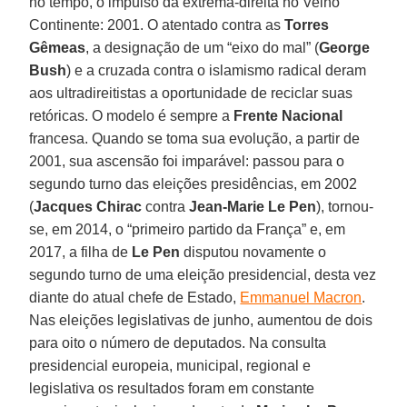
no tempo, o impulso da extrema-direita no Velho
Continente: 2001. O atentado contra as
Torres
Gêmeas
, a designação de um “eixo do mal” (
George
Bush
) e a cruzada contra o islamismo radical deram
aos ultradireitistas a oportunidade de reciclar suas
retóricas. O modelo é sempre a
Frente Nacional
francesa. Quando se toma sua evolução, a partir de
2001, sua ascensão foi imparável: passou para o
segundo turno das eleições presidências, em 2002
(
Jacques Chirac
contra
Jean-Marie Le Pen
), tornou-
se, em 2014, o “primeiro partido da França” e, em
2017, a filha de
Le Pen
disputou novamente o
segundo turno de uma eleição presidencial, desta vez
diante do atual chefe de Estado,
Emmanuel Macron
.
Nas eleições legislativas de junho, aumentou de dois
para oito o número de deputados. Na consulta
presidencial europeia, municipal, regional e
legislativa os resultados foram em constante