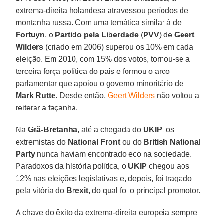
extrema-direita holandesa atravessou períodos de
montanha russa. Com uma temática similar à de
Fortuyn
, o
Partido pela Liberdade
(
PVV
) de
Geert
Wilders
(criado em 2006) superou os 10% em cada
eleição. Em 2010, com 15% dos votos, tornou-se a
terceira força política do país e formou o arco
parlamentar que apoiou o governo minoritário de
Mark Rutte
. Desde então,
Geert Wilders
não voltou a
reiterar a façanha.
Na
Grã-Bretanha
, até a chegada do
UKIP
, os
extremistas do
National Front
ou do
British National
Party
nunca haviam encontrado eco na sociedade.
Paradoxos da história política, o
UKIP
chegou aos
12% nas eleições legislativas e, depois, foi tragado
pela vitória do
Brexit
, do qual foi o principal promotor.
A chave do êxito da extrema-direita europeia sempre