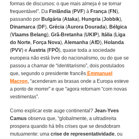
formas de discursos: o que mais almeja é se tornar
frequentável”. Da
Finlândia
(
PVF
) à
França
(
FN
),
passando por
Bulgária
(
Ataka
),
Hungria
(
Jobbik
),
Dinamarca
(
DF
),
Grécia
(
Aurora Dourada
),
Bélgica
(
Vlaams Belang
),
Grã-Bretanha
(
UKIP
),
Itália
(
Liga
do Norte
,
Força Nova
),
Alemanha
(
AfD
),
Holanda
(
PVV
) e
Áustria
(
FPÖ
), quase toda a sociedade
europeia não está livre do nacionalismo, ou do que se
passou a chamar de “identitarismo”, dois postulados
que, segundo o presidente francês
Emmanuel
Macron
, “acenderam as brasas onde a Europa esteve
a ponto de morrer” e que “agora retornam “com novas
vestimentas”.
Como explicar este auge continental?
Jean-Yves
Camus
observa que, “globalmente, a ultradireita
prospera quando há três crises que se desdobram
mutuamente: uma
crise de representatividade
, ou