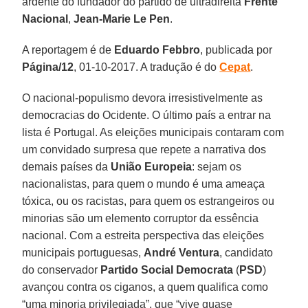
ardente do fundador do partido de ultradireita
Frente
Nacional
,
Jean-Marie Le Pen
.
A reportagem é de
Eduardo Febbro
, publicada por
Página/12
, 01-10-2017. A tradução é do
Cepat
.
O nacional-populismo devora irresistivelmente as
democracias do Ocidente. O último país a entrar na
lista é Portugal. As eleições municipais contaram com
um convidado surpresa que repete a narrativa dos
demais países da
União Europeia
: sejam os
nacionalistas, para quem o mundo é uma ameaça
tóxica, ou os racistas, para quem os estrangeiros ou
minorias são um elemento corruptor da essência
nacional. Com a estreita perspectiva das eleições
municipais portuguesas,
André Ventura
, candidato
do conservador
Partido Social Democrata
(
PSD
)
avançou contra os ciganos, a quem qualifica como
“uma minoria privilegiada”, que “vive quase