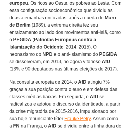
europeu
. Os ricos ao Oeste, os pobres ao Leste. Com
essa configuração socioeconômica que dividiu as
duas alemanhas unificadas, após a queda do
Muro
de Berlim
(1989), a extrema direita fez seu
enraizamento ao lado dos movimentos anti-islã, como
o
PEGIDA
(
Patriotas Europeus contra a
Islamização do Ocidente
, 2014, 2015). O
neonazismo do
NPD
e o anti-islamismo do
PEGIDA
se dissolveram, em 2013, no agora vitorioso
AfD
(13% e 90 deputados nas últimas eleições de 2017).
Na consulta europeia de 2014, o
AfD
atingiu 7%
graças a sua posição contra o euro e em defesa das
classes médias baixas. Em seguida, o
AfD
se
radicalizou e adotou o discurso da identidade, a partir
da crise migratória de 2015-2016, impulsionado por
sua hoje renunciante líder
Frauke Petry
. Assim como
a
FN
na França, o
AfD
se dividiu entre a linha dura de