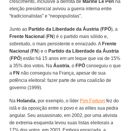
crescimento, inclusive a derrota de
Marine Le Pen
na
eleição presidencial avivou a guerra interna entre
“tradicionalistas” e “neopopulistas”.
Junto ao
Partido da Liberdade da Áustria
(
FPÖ
), a
Frente Nacional
(
FN
) é o partido mais sólido e,
sobretudo, o mais persistente e enraizado. A
Frente
Nacional
(
FN
) e o
Partido da Liberdade da Áustria
(
FPÖ
) estão há 15 anos em um leque que vai de 15%
a 35% dos votos. Na
Áustria
, o
FPÖ
conseguiu o que
a
FN
não conseguiu na França, apesar de sua
potência eleitoral: fazer parte de uma coalizão de
governo (1999).
Na
Holanda
, por exemplo, o líder
Pim Fortuyn
fez do
islã e da oposição entre o povo e as elites sua pedra
angular. Seu assassinato, em 2002, por uma ativista
de extrema-esquerda levou suas listas eleitorais a
17% dos votos, em 2003. Embora enraizada, a