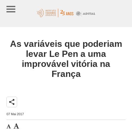
As variáveis que poderiam
levar Le Pen a uma
improvável vitória na
França
share
07 Mai 2017