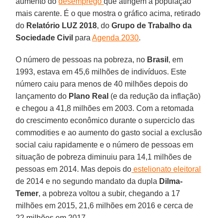
aumento do
desemprego
que atingem a população
mais carente. É o que mostra o gráfico acima, retirado
do
Relatório LUZ 2018
, do
Grupo de Trabalho da
Sociedade Civil
para
Agenda 2030
.
O número de pessoas na pobreza, no
Brasil
, em
1993, estava em 45,6 milhões de indivíduos. Este
número caiu para menos de 40 milhões depois do
lançamento do
Plano Real
(e da redução da inflação)
e chegou a 41,8 milhões em 2003. Com a retomada
do crescimento econômico durante o superciclo das
commodities e ao aumento do gasto social a exclusão
social caiu rapidamente e o número de pessoas em
situação de pobreza diminuiu para 14,1 milhões de
pessoas em 2014. Mas depois do
estelionato eleitoral
de 2014 e no segundo mandato da dupla
Dilma-
Temer
, a pobreza voltou a subir, chegando a 17
milhões em 2015, 21,6 milhões em 2016 e cerca de
22 milhões em 2017.