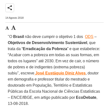
share
14 Agosto 2018
"O
Brasil
não deve cumprir o objetivo 1 dos
ODS
–
Objetivos de Desenvolvimento Sustentável
, que
trata da “
Erradicação da Pobreza
” e que estabelece:
“Acabar com a pobreza em todas as suas formas, em
todos os lugares” até 2030. Em vez de cair, o número
de pobres e de indigentes (extrema pobreza)
subiu", escreve
José Eustáquio Diniz Alves
, doutor
em demografia e professor titular do mestrado e
doutorado em População, Território e Estatísticas
Públicas da Escola Nacional de Ciências Estatísticas
– ENCE/IBGE, em artigo publicado por
EcoDebate
,
13-08-2018.