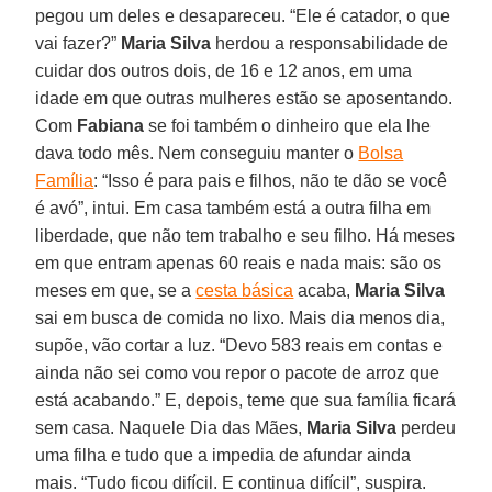
pegou um deles e desapareceu. “Ele é catador, o que
vai fazer?”
Maria Silva
herdou a responsabilidade de
cuidar dos outros dois, de 16 e 12 anos, em uma
idade em que outras mulheres estão se aposentando.
Com
Fabiana
se foi também o dinheiro que ela lhe
dava todo mês. Nem conseguiu manter o
Bolsa
Família
: “Isso é para pais e filhos, não te dão se você
é avó”, intui. Em casa também está a outra filha em
liberdade, que não tem trabalho e seu filho. Há meses
em que entram apenas 60 reais e nada mais: são os
meses em que, se a
cesta básica
acaba,
Maria Silva
sai em busca de comida no lixo. Mais dia menos dia,
supõe, vão cortar a luz. “Devo 583 reais em contas e
ainda não sei como vou repor o pacote de arroz que
está acabando.” E, depois, teme que sua família ficará
sem casa. Naquele Dia das Mães,
Maria Silva
perdeu
uma filha e tudo que a impedia de afundar ainda
mais. “Tudo ficou difícil. E continua difícil”, suspira.