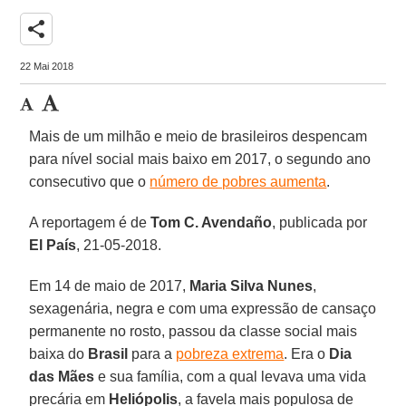
share
22 Mai 2018
Mais de um milhão e meio de brasileiros despencam
para nível social mais baixo em 2017, o segundo ano
consecutivo que o
número de pobres aumenta
.
A reportagem é de
Tom C. Avendaño
, publicada por
El País
, 21-05-2018.
Em 14 de maio de 2017,
Maria Silva Nunes
,
sexagenária, negra e com uma expressão de cansaço
permanente no rosto, passou da classe social mais
baixa do
Brasil
para a
pobreza extrema
. Era o
Dia
das Mães
e sua família, com a qual levava uma vida
precária em
Heliópolis
, a favela mais populosa de