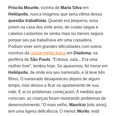
Priscila Mourilo
, vizinha de
Maria Silva
em
Heliópolis
, nunca imaginou que seria vítima dessa
questão trabalhista
. Quando era pequena, essa
jovem na casa dos vinte anos, de costas largas e
cabelos castanhos se sentia mais ou menos segura
porque seu pai trabalhava em uma copiadora.
Podiam viver sem grandes dificuldades com outros
vizinhos da
classe média baixa
em
Diadema
, na
periferia de
São Paulo
. “Entrava, saía... Era uma
mulher livre”, lembra hoje. Se apaixonou, foi morar em
Heliópolis
, de onde era seu namorado, e lá teve três
filhos. O namorado desapareceu depois de algum
tempo, mas deixou-a ficar no apartamento de sua
mãe. E aí os problemas começaram. À medida que
cresciam, as crianças foram mostrando problemas de
desenvolvimento: “O mais velho,
Maurício
[oito anos],
tem uma ligeira deficiência. O menor,
Murilo
, está