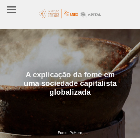
A explicação da fome em
uma sociedade capitalista
globalizada
Fonte: PxHere