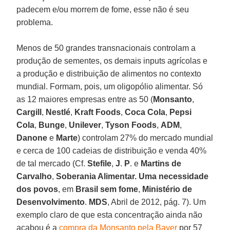
padecem e/ou morrem de fome, esse não é seu
problema.
Menos de 50 grandes transnacionais controlam a
produção de sementes, os demais inputs agrícolas e
a produção e distribuição de alimentos no contexto
mundial. Formam, pois, um oligopólio alimentar. Só
as 12 maiores empresas entre as 50 (
Monsanto
,
Cargill
,
Nestlé
,
Kraft Foods
,
Coca Cola
,
Pepsi
Cola
,
Bunge
,
Unilever
,
Tyson Foods
,
ADM
,
Danone
e
Marte
) controlam 27% do mercado mundial
e cerca de 100 cadeias de distribuição e venda 40%
de tal mercado (Cf.
Stefile
,
J
.
P
. e
Martins de
Carvalho
,
Soberania Alimentar. Uma necessidade
dos povos
, em
Brasil sem fome
,
Ministério de
Desenvolvimento
.
MDS
, Abril de 2012, pág. 7). Um
exemplo claro de que esta concentração ainda não
acabou é a
compra da Monsanto pela Bayer
por 57