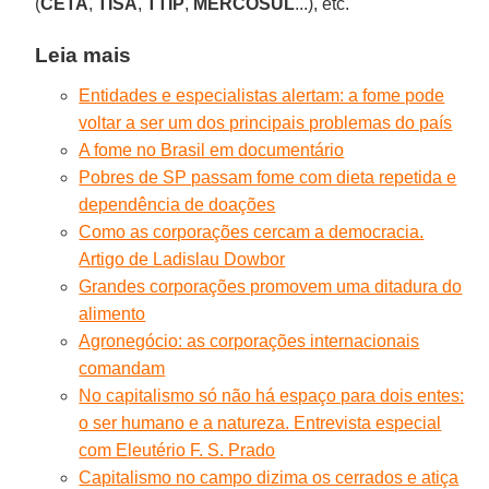
(
CETA
,
TISA
,
TTIP
,
MERCOSUL
...), etc.
Leia mais
Entidades e especialistas alertam: a fome pode
voltar a ser um dos principais problemas do país
A fome no Brasil em documentário
Pobres de SP passam fome com dieta repetida e
dependência de doações
Como as corporações cercam a democracia.
Artigo de Ladislau Dowbor
Grandes corporações promovem uma ditadura do
alimento
Agronegócio: as corporações internacionais
comandam
No capitalismo só não há espaço para dois entes:
o ser humano e a natureza. Entrevista especial
com Eleutério F. S. Prado
Capitalismo no campo dizima os cerrados e atiça