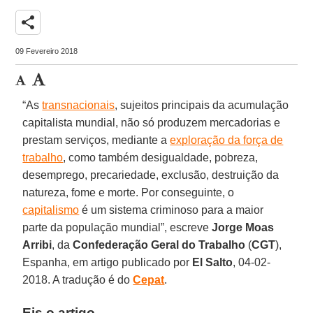
share
09 Fevereiro 2018
“As
transnacionais
, sujeitos principais da acumulação
capitalista mundial, não só produzem mercadorias e
prestam serviços, mediante a
exploração da força de
trabalho
, como também desigualdade, pobreza,
desemprego, precariedade, exclusão, destruição da
natureza, fome e morte. Por conseguinte, o
capitalismo
é um sistema criminoso para a maior
parte da população mundial”, escreve
Jorge Moas
Arribi
, da
Confederação Geral do Trabalho
(
CGT
),
Espanha, em artigo publicado por
El Salto
, 04-02-
2018. A tradução é do
Cepat
.
Eis o artigo.