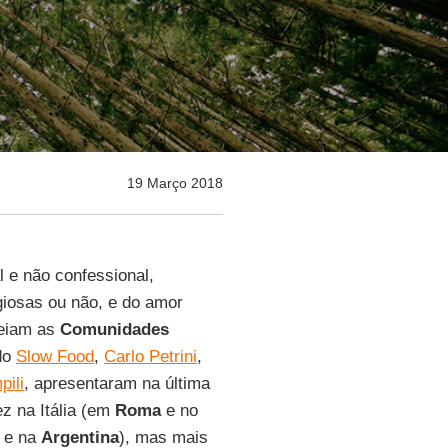
19 Março 2018
l e não confessional,
giosas ou não, e do amor
seiam as
Comunidades
 do
Slow Food
,
Carlo Petrini
,
ili
, apresentaram na última
z na Itália (em
Roma
e no
, e na
Argentina
), mas mais