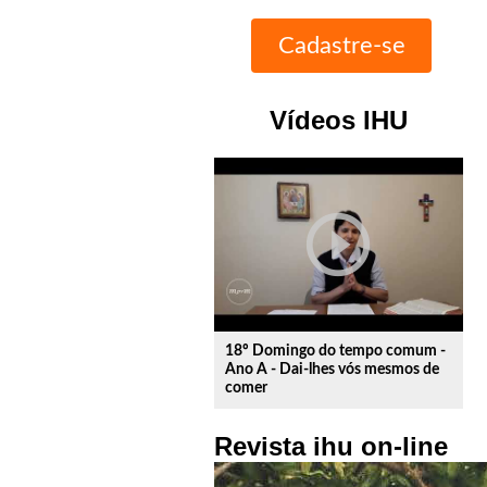
Vídeos IHU
play_circle_outline
18º Domingo do tempo comum -
Ano A - Dai-lhes vós mesmos de
comer
Revista ihu on-line