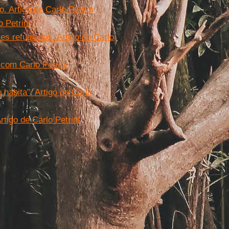
 Artigo de Carlo Petrini
 Petrini
s refugiados. Artigo de Carlo
 com Carlo Petrini
habita”. Artigo de Carlo
rtigo de Carlo Petrini