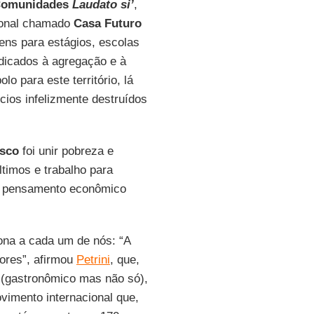
omunidades
Laudato si’
,
ional chamado
Casa Futuro
ens para estágios, escolas
edicados à agregação e à
 para este território, lá
ícios infelizmente destruídos
isco
foi unir pobreza e
ltimos e trabalho para
 do pensamento econômico
iona a cada um de nós: “A
lores”, afirmou
Petrini
, que,
r (gastronômico mas não só),
vimento internacional que,