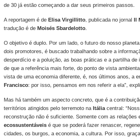
de 30 já estão começando a dar seus primeiros passos.
A reportagem é de
Elisa Virgillitto
, publicada no jornal
Il
tradução é de
Moisés Sbardelotto
.
O objetivo é duplo. Por um lado, o futuro do nosso planet
dois promotores, é buscado trabalhando sobre a informaç
desperdício e a poluição, as boas práticas e a partilha de
de que a referência mais forte, do ponto de vista ambien
vista de uma economia diferente, é, nos últimos anos, a e
Francisco
: por isso, pensamos em nos referir a ela”, exp
Mas há também um aspecto concreto, que é a contribuiçã
territórios atingidos pelo terremoto na
Itália
central: “Nossa
reconstrução não é suficiente. Somente com as relações
ecossustentáveis
é que se poderá fazer renascer, regene
cidades, os burgos, a economia, a cultura. Por isso, graç