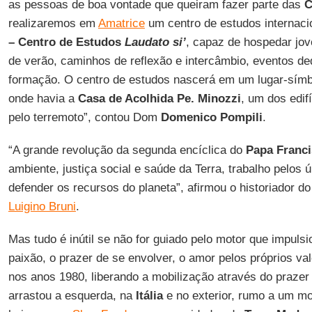
as pessoas de boa vontade que queiram fazer parte das
C
realizaremos em
Amatrice
um centro de estudos internac
– Centro de Estudos
Laudato si’
, capaz de hospedar jov
de verão, caminhos de reflexão e intercâmbio, eventos d
formação. O centro de estudos nascerá em um lugar-símbolo
onde havia a
Casa de Acolhida Pe. Minozzi
, um dos edif
pelo terremoto”, contou Dom
Domenico Pompili
.
“A grande revolução da segunda encíclica do
Papa Franc
ambiente, justiça social e saúde da Terra, trabalho pelos ú
defender os recursos do planeta”, afirmou o historiador
Luigino Bruni
.
Mas tudo é inútil se não for guiado pelo motor que impuls
paixão, o prazer de se envolver, o amor pelos próprios va
nos anos 1980, liberando a mobilização através do praze
arrastou a esquerda, na
Itália
e no exterior, rumo a um mo