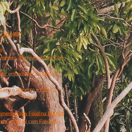
wsletters
e suporte. Mais
, Nº. 469
ni
riminoso. Entrevista com Carlo
', diz embaixador da ONU
 entre alimento e clima é
o
ovimento Slow Food na Rio+20
ista especial com Fabiana