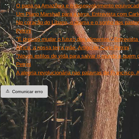
O papa na Amazônia e o desenvolvimento equivocado.
Um Plano Marshall para a terra. Entrevista com Carlo
No coração do Líbano, o drama e o sonho dos pastore
Petrini
"É preciso mudar o futuro dos alimentos." Entrevista
África, a nossa terra mãe. Artigo de Carlo Petrini
“Novos estilos de vida para salvar o mundo e quem o 
Petrini
A alegria revolucionária nas palavras de Francisco. A
⚠️
Comunicar erro