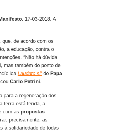
 Manifesto
, 17-03-2018. A
a, que, de acordo com os
ão, a educação, contra o
 intenções. “Não há dúvida
tal, mas também do ponto de
ncíclica
Laudato si’
do
Papa
licou
Carlo Petrini
.
o para a regeneração dos
 terra está ferida, a
 e com as
propostas
rar, precisamente, as
as à solidariedade de todas