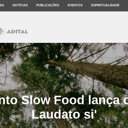
AS
NOTÍCIAS
PUBLICAÇÕES
EVENTOS
ESPIRITUALIDADE
to Slow Food lança o
Laudato si'