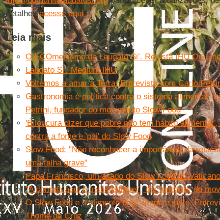
info@comunitalaudatosi.org
para receber atualizações,
ne
detalhes
acesse aqui
.
Leia mais
O ECOmenismo de Laudato Si’. Revista IHU On-Line
Laudato Si'. Medium IHU
Voltemos a amar a Terra. Entrevista com Carlo Petri
Gastronomia é política contra o sistema alimentar c
Petrini, fundador do movimento Slow Food
'É loucura dizer que pobre não tem hábito alimentar
contra a fome e 'pai' do Slow Food
Slow Food: "Não reconhecer a importância da relação
uma falha grave"
Papa Francisco, um aliado do Slow Food no Vatican
"A comida aqui é insustentável", diz fundador do m
O Slow Food e o alimento bom, limpo e justo. Entrev
Thomé da Cruz