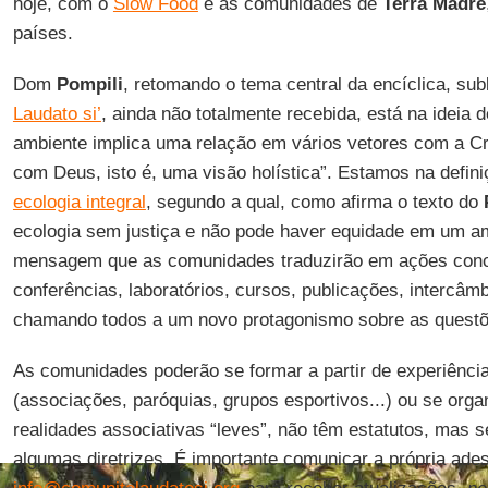
hoje, com o
Slow Food
e as comunidades de
Terra Madre
países.
Dom
Pompili
, retomando o tema central da encíclica, su
Laudato si’
, ainda não totalmente recebida, está na ideia 
ambiente implica uma relação em vários vetores com a C
com Deus, isto é, uma visão holística”. Estamos na defin
ecologia integral
, segundo a qual, como afirma o texto do
ecologia sem justiça e não pode haver equidade em um 
mensagem que as comunidades traduzirão em ações conc
conferências, laboratórios, cursos, publicações, intercâmbi
chamando todos a um novo protagonismo sobre as questõ
As comunidades poderão se formar a partir de experiência
(associações, paróquias, grupos esportivos...) ou se orga
realidades associativas “leves”, não têm estatutos, mas 
algumas diretrizes. É importante comunicar a própria ade