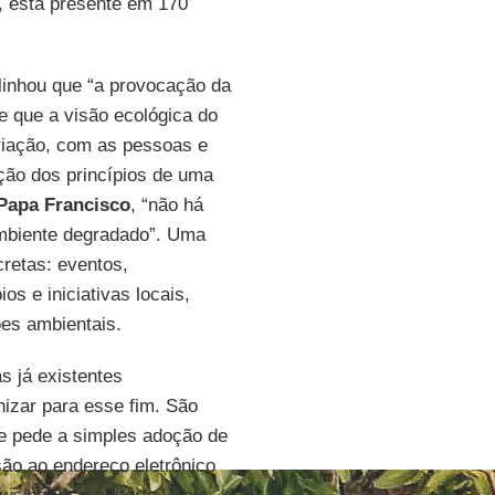
, está presente em 170
blinhou que “a provocação da
de que a visão ecológica do
riação, com as pessoas e
ição dos princípios de uma
Papa Francisco
, “não há
ambiente degradado”. Uma
retas: eventos,
os e iniciativas locais,
es ambientais.
s já existentes
nizar para esse fim. São
se pede a simples adoção de
são ao endereço eletrônico