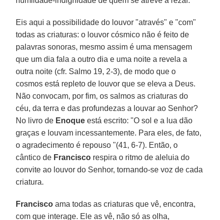
humildade-indignidade de quem se atreve a rezar.
Eis aqui a possibilidade do louvor "através" e "com"
todas as criaturas: o louvor cósmico não é feito de
palavras sonoras, mesmo assim é uma mensagem
que um dia fala a outro dia e uma noite a revela a
outra noite (cfr. Salmo 19, 2-3), de modo que o
cosmos está repleto de louvor que se eleva a Deus.
Não convocam, por fim, os salmos as criaturas do
céu, da terra e das profundezas a louvar ao Senhor?
No livro de
Enoque
está escrito: "O sol e a lua dão
graças e louvam incessantemente. Para eles, de fato,
o agradecimento é repouso "(41, 6-7). Então, o
cântico de
Francisco
respira o ritmo de aleluia do
convite ao louvor do Senhor, tornando-se voz de cada
criatura.
Francisco
ama todas as criaturas que vê, encontra,
com que interage. Ele as vê, não só as olha,