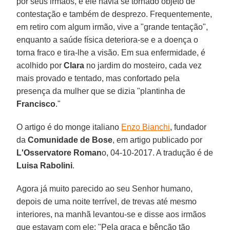
por seus irmãos, e ele havia se tornado objeto de
contestação e também de desprezo. Frequentemente,
em retiro com algum irmão, vive a "grande tentação",
enquanto a saúde física deteriora-se e a doença o
torna fraco e tira-lhe a visão. Em sua enfermidade, é
acolhido por
Clara
no jardim do mosteiro, cada vez
mais provado e tentado, mas confortado pela
presença da mulher que se dizia "plantinha de
Francisco
."
O artigo é do monge italiano
Enzo Bianchi
, fundador
da
Comunidade de Bose
, em artigo publicado por
L'Osservatore Roman
o, 04-10-2017. A tradução é de
Luisa Rabolini
.
Agora já muito parecido ao seu Senhor humano,
depois de uma noite terrível, de trevas até mesmo
interiores, na manhã levantou-se e disse aos irmãos
que estavam com ele: "Pela graça e bênção tão