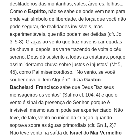
desfiladeiros das montanhas, vales, árvores, folhas...
Como o
Espírito
, não se sabe de onde vem nem para
onde vai: símbolo de liberdade, de força que você não
pode segurar, de realidades invisíveis, mas
experimentáveis, que não podem ser detidas (cfr. Jo
3: 5-8). Graças ao vento que traz nuvens carregadas
de chuva e, depois, as varre trazendo de volta o céu
sereno, Deus dá sustento a todas as criaturas, porque
assim "derrama chuva sobre justos e injustos" (Mt 5,
45), como Pai misericordioso. "No vento, se você
souber ouvi-lo, tem Alguém", dizia
Gaston
Bachelard
.
Francisco
sabe que Deus "faz seus
mensageiros os ventos" (Salmo cf. 104: 4) e que o
vento é sinal da presença do Senhor, porque é
invisível, mesmo assim pode ser experienciado. Não
teve, de fato, vento no início da criação, quando
soprava sobre as águas primordiais (cfr. Gn 1, 2)?
Não teve vento na saída de
Israel
do
Mar Vermelho