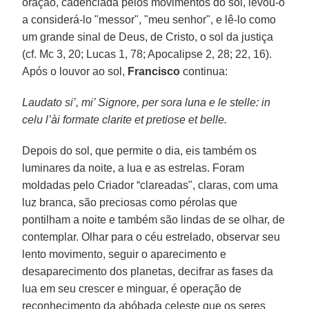
oração, cadenciada pelos movimentos do sol, levou-o
a considerá-lo "messor", "meu senhor", e lê-lo como
um grande sinal de Deus, de Cristo, o sol da justiça
(cf. Mc 3, 20; Lucas 1, 78; Apocalipse 2, 28; 22, 16).
Após o louvor ao sol,
Francisco
continua:
Laudato si’, mi’ Signore, per sora luna e le stelle: in
celu l’ài formate clarite et pretiose et belle.
Depois do sol, que permite o dia, eis também os
luminares da noite, a lua e as estrelas. Foram
moldadas pelo Criador “clareadas", claras, com uma
luz branca, são preciosas como pérolas que
pontilham a noite e também são lindas de se olhar, de
contemplar. Olhar para o céu estrelado, observar seu
lento movimento, seguir o aparecimento e
desaparecimento dos planetas, decifrar as fases da
lua em seu crescer e minguar, é operação de
reconhecimento da abóbada celeste que os seres