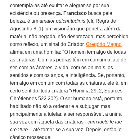
contempla-as até exultar e alegrar-se por sua
existência ou presença.
Francisco
busca pela
beleza, é um
amator pulchritudinis
(cfr. Regra de
Agostinho 8, 1), um visionário que penetra além da
matéria, não negada, não desprezada, mas percebida
como reflexo, um sinal do Criador.
Gregório Magno
afirma em uma homilia: "O homem tem algo de todas
as criaturas. Com as pedras têm em comum o fato de
ser, com as árvores, a vida, com os animais, os
sentidos e com os anjos, a inteligência. Se, portanto,
tem algo em comum com todas as criaturas, ele é, em
certo sentido, toda criatura "(Homilia 29, 2, Sources
Chrétiennes 522.202). O ser humano está, portanto,
habilitado não só a ordenar e a subjugar, mas
principalmente a tutelar, a ser responsável, a unir a
sua voz com àquela das criaturas -
cum tucte le tue
creature
– até tornar-se a sua voz. Depois, então, o
cântico prossegue: