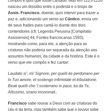
compôs e quis que fosse cantado. Mas em 1225-1226
nasceu um dissídio entre o
podestà
e o bispo de
Assis
.
Francisco
, doente, quis intervir para trazer a
paz e, adicionando um verso ao
Cântico
, envia um
de seus frades para cantá-lo diante dos dois
contendores (cfr. Legenda Perusina [Compilatio
Assisiensis] 44; Fontes franciscanas 1593),
mostrando como, para ele, a atenção para as
criaturas não poderia ser separada da atenção aos
assuntos humanos, da cidade e da história. Este é o
verso que ele compôs e fez cantar:
Laudato si’, mi’ Signore, per quelli ke perdonano per
lo Tuo amore, et sostengo infirmitate et tribulatione.
Beati quelli che ‘l sosterrano in pace, ka da Te,
Altissimo, sirano incoronati..
Francisco
sabe louvar a Deus com as criaturas do
céu e da terra, mas também sabe que o louvor sobe