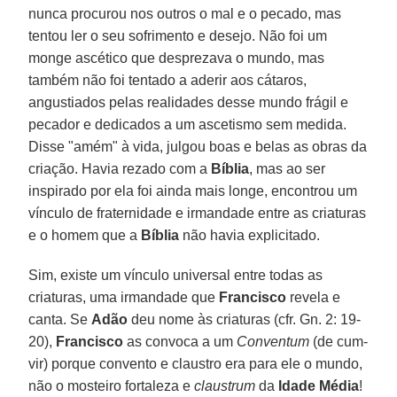
nunca procurou nos outros o mal e o pecado, mas
tentou ler o seu sofrimento e desejo. Não foi um
monge ascético que desprezava o mundo, mas
também não foi tentado a aderir aos cátaros,
angustiados pelas realidades desse mundo frágil e
pecador e dedicados a um ascetismo sem medida.
Disse "amém" à vida, julgou boas e belas as obras da
criação. Havia rezado com a
Bíblia
, mas ao ser
inspirado por ela foi ainda mais longe, encontrou um
vínculo de fraternidade e irmandade entre as criaturas
e o homem que a
Bíblia
não havia explicitado.
Sim, existe um vínculo universal entre todas as
criaturas, uma irmandade que
Francisco
revela e
canta. Se
Adão
deu nome às criaturas (cfr. Gn. 2: 19-
20),
Francisco
as convoca a um
Conventum
(de cum-
vir) porque convento e claustro era para ele o mundo,
não o mosteiro fortaleza e
claustrum
da
Idade Média
!