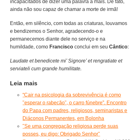
incapacitados de dizer uma palavra a mais. De fato,
ainda não sou capaz de chamar a morte de irmã!
Então, em silêncio, com todas as criaturas, louvamos
e bendizemos o Senhor, agradecendo-o e
permanecemos diante dele no serviço e na
humildade, como
Francisco
conclui em seu
Cântico
:
Laudate et benedicete mi’ Signore’ et rengratiate et
serviateli cum grande humilitate.
Leia mais
“Cair na psicologia da sobrevivência é como
"esperar o rabecão", o carro fúnebre”. Encontro
do Papa com padres, religiosos, seminaristas e
Diáconos Permanentes, em Bolonha
"Se uma congregação religiosa perde suas
posses, eu digo: Obrigado Senhor"