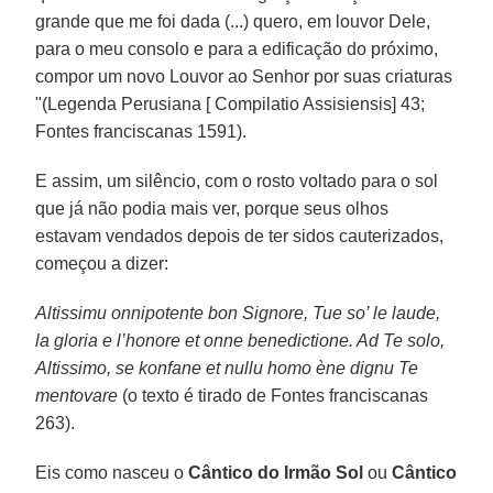
grande que me foi dada (...) quero, em louvor Dele,
para o meu consolo e para a edificação do próximo,
compor um novo Louvor ao Senhor por suas criaturas
"(Legenda Perusiana [ Compilatio Assisiensis] 43;
Fontes franciscanas 1591).
E assim, um silêncio, com o rosto voltado para o sol
que já não podia mais ver, porque seus olhos
estavam vendados depois de ter sidos cauterizados,
começou a dizer:
Altissimu onnipotente bon Signore, Tue so’ le laude,
la gloria e l’honore et onne benedictione. Ad Te solo,
Altissimo, se konfane et nullu homo ène dignu Te
mentovare
(o texto é tirado de Fontes franciscanas
263).
Eis como nasceu o
Cântico do Irmão Sol
ou
Cântico