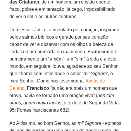
das Criaturas
: de um homem, um cristão doente,
fraco, pobre e em tentação, já cego, impossibilitado
de ver o sol e as outras criaturas.
Com esse cântico, alimentado pela oração, inspirado
pelos salmos bíblicos e gerado por seu coração
capaz de ver e observar com os olhos a beleza de
cada criatura animada ou inanimada,
Francisco
diz
primeiramente um "amém", um "sim" à vida e a este
mundo, em seguida, louva, agradece ao seu Senhor
que chama com intimidade e amor "
mi’ Signore
', o
meu Senhor. Como nos testemunha
Tomás de
Celano
,
Francisco
“já não era mais um homem que
orava, havia se tornado uma oração viva” (
non tam
orans, quam oratio factus
; o texto é de Segunda Vida
95; Fontes franciscanas 682).
Ao Altíssimo, ao bom Senhor, ao
mi’ Signore
- epítetos
divinos dispostos em uma escala de decrescente, do