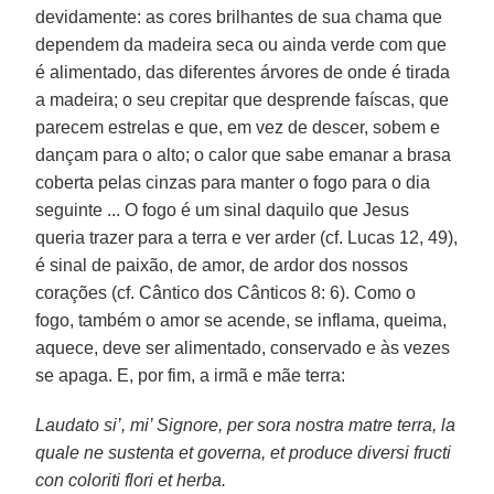
devidamente: as cores brilhantes de sua chama que
dependem da madeira seca ou ainda verde com que
é alimentado, das diferentes árvores de onde é tirada
a madeira; o seu crepitar que desprende faíscas, que
parecem estrelas e que, em vez de descer, sobem e
dançam para o alto; o calor que sabe emanar a brasa
coberta pelas cinzas para manter o fogo para o dia
seguinte ... O fogo é um sinal daquilo que Jesus
queria trazer para a terra e ver arder (cf. Lucas 12, 49),
é sinal de paixão, de amor, de ardor dos nossos
corações (cf. Cântico dos Cânticos 8: 6). Como o
fogo, também o amor se acende, se inflama, queima,
aquece, deve ser alimentado, conservado e às vezes
se apaga. E, por fim, a irmã e mãe terra:
Laudato si’, mi’ Signore, per sora nostra matre terra, la
quale ne sustenta et governa, et produce diversi fructi
con coloriti flori et herba.