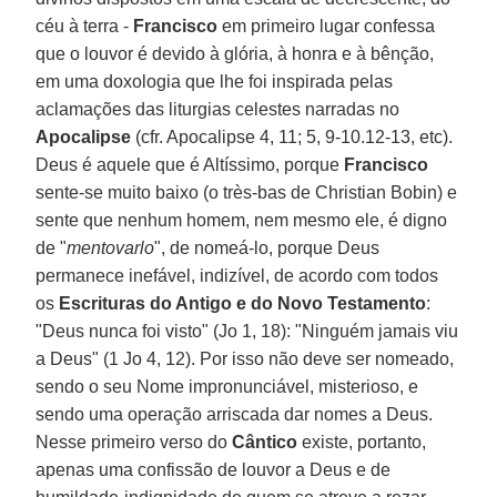
céu à terra -
Francisco
em primeiro lugar confessa
que o louvor é devido à glória, à honra e à bênção,
em uma doxologia que lhe foi inspirada pelas
aclamações das liturgias celestes narradas no
Apocalipse
(cfr. Apocalipse 4, 11; 5, 9-10.12-13, etc).
Deus é aquele que é Altíssimo, porque
Francisco
sente-se muito baixo (o très-bas de Christian Bobin) e
sente que nenhum homem, nem mesmo ele, é digno
de "
mentovarlo
", de nomeá-lo, porque Deus
permanece inefável, indizível, de acordo com todos
os
Escrituras do Antigo e do Novo Testamento
:
"Deus nunca foi visto" (Jo 1, 18): "Ninguém jamais viu
a Deus" (1 Jo 4, 12). Por isso não deve ser nomeado,
sendo o seu Nome impronunciável, misterioso, e
sendo uma operação arriscada dar nomes a Deus.
Nesse primeiro verso do
Cântico
existe, portanto,
apenas uma confissão de louvor a Deus e de