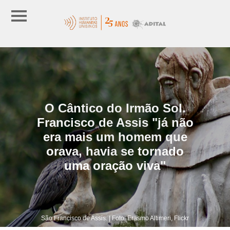
O Cântico do Irmão Sol.
Francisco de Assis "já não
era mais um homem que
orava, havia se tornado
uma oração viva"
São Francisco de Assis. | Foto: Erasmo Altimeri, Flickr