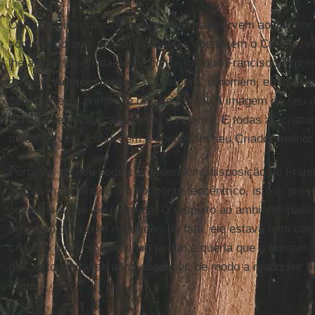
O verdadeiro drama é que as criaturas servem ao Senhor 
homem, porque, enquanto aquelas obedecem o Criador, es
lhe as costas. Trata-se de conceitos que Francisco expre
de suas
Admoestações
: "Considera, ó homem, em que gr
Senhor Deus, porque te criou e formou à imagem de seu di
e à sua semelhança segundo o espírito. E todas as criatu
modo servem, conhecem e obedecem seu Criador melhor d
Portanto, não se pode compreender a disposição de Franc
aos animais fora de um horizonte teocêntrico, isto é, pre
obediência que lhe é devida. O respeito ao ambiente passa
obséquio para com o Criador: de fato, ele estava bem co
criado o universo como um jardim e queria que o homem,
de Cristo, voltasse a lhe obedecer, de modo a readquirir 
inicial.