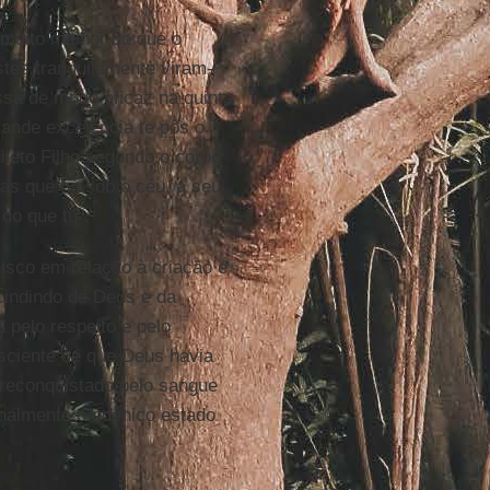
muito melhor do que o
tes tranquilamente viram-
ssa de modo eficaz na quinta
ande excelência te pôs o
leto Filho segundo o corpo
ras que há sob o céu, a seu
o que tu".
isco em relação à criação e
scindindo de Deus e da
 pelo respeito e pelo
nsciente de que Deus havia
 reconquistado pelo sangue
finalmente o edênico estado