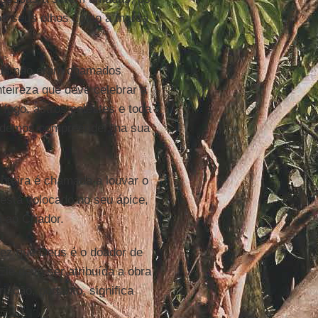
aos seus olhos como a marca
Deus não eram chamados
teireza que deve celebrar a
 fogo, astros celestes e toda
podemos compreender, na sua
 inteira é chamada a louvar o
está colocado no seu ápice,
a ao Criador.
 vez que Deus é o doador de
Ele deve ser atribuída a obra
riação, portanto, significa