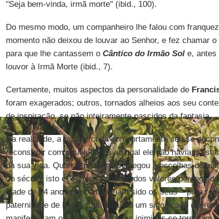
"Seja bem-vinda, irmã morte" (ibid., 100).
Do mesmo modo, um companheiro lhe falou com franquez
momento não deixou de louvar ao Senhor, e fez chamar o
para que lhe cantassem o
Cântico do Irmão Sol
e, antes 
louvor à Irmã Morte (ibid., 7).
Certamente, muitos aspectos da personalidade de
Franci
foram exagerados; outros, tornados alheios aos seu conte
de inspiração, se não inteiramente nascidos da fantasia.
Na realidade, a raiz de cada comportamento seu se encon
reconstruir com aquele Deus ao qual ele não havia presta
da sua vida. Quando finalmente chegou a escolhas definit
do século, isto é, com o abandono dos valores perseguido
idade de 24 anos também haviam sido os seus – para red
paternidade de Deus, tudo adquiriu um significado diferent
manifestaram o rosto de Cristo; os inimigos se tornaram