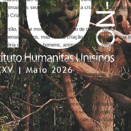
animais, os seus irmãos menores; a criação se revelou 
do Criador.
Então, ele se mostrou convencido de que ao louvor de 
apenas homens, mas toda a criação. É a criação na sua in
glória do Criador: homens, animais, plantas, vento, água e
outra criatura inanimada. É apenas nesse contexto que 
plena e verdadeira luz, o
Cântico do Irmão Sol
Esse é o ponto forte do discurso de
Francisco
: a criação
Senhor, mas, sobretudo, a isso é chamado o homem, que 
porque tudo lhe foi dado para que dele se sirva e o restitu
Em outras palavras, volta o conceito de restituição: uma
todo o bem, todos os bens devem ser restituídos a Ele. A 
criada, para que toda ela o louve e fale d'Ele. Violentar a c
fazer violência ao próprio Deus.