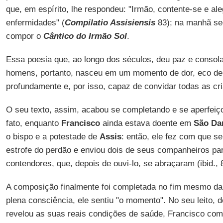
que, em espírito, lhe respondeu: "Irmão, contente-se e al
enfermidades" (
Compilatio Assisiensis
83); na manhã se
compor o
Cântico do Irmão Sol
.
Essa poesia que, ao longo dos séculos, deu paz e consol
homens, portanto, nasceu em um momento de dor, eco de
profundamente e, por isso, capaz de convidar todas as cri
O seu texto, assim, acabou se completando e se aperfeiç
fato, enquanto
Francisco
ainda estava doente em
São Da
o bispo e a potestade de
Assis
: então, ele fez com que s
estrofe do perdão e enviou dois de seus companheiros p
contendores, que, depois de ouvi-lo, se abraçaram (ibid., 
A composição finalmente foi completada no fim mesmo da
plena consciência, ele sentiu "o momento". No seu leito, 
revelou as suas reais condições de saúde, Francisco com