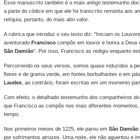
Esse manuscrito também é o mais antigo testemunho do
a parte do códice em que ele foi transcrito remonta aos a
relíquia, portanto, do mais alto valor.
A rubrica que introduz o seu texto diz: "Iniciam os Louvor
aventurado
Francisco
compôs em louvor e honra a Deus 
São Damião
". Por isso, Francisco as redigiu enquanto es
Percorrendo os seus versos, somos quase induzidos a pe
flores e de grama verde, em fontes borbulhantes e em pás
Laudes
, ao contrário, foram escritas em um momento parti
Com efeito, o detalhado testemunho dos companheiros do 
que Francisco as compôs nos mais diferentes momentos
tempo.
Nos primeiros meses de 1225, ele parou em
São Damião
por sofrimentos atrozes. Uma noite, ele não aguentou e i