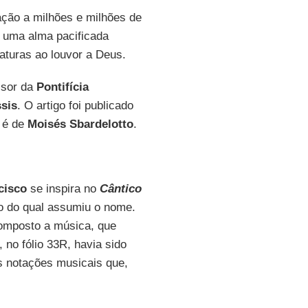
ação a milhões e milhões de
 uma alma pacificada
aturas ao louvor a Deus.
ssor da
Pontifícia
ssis
. O artigo foi publicado
o é de
Moisés Sbardelotto
.
cisco
se inspira no
Cântico
o do qual assumiu o nome.
mposto a música, que
 no fólio 33R, havia sido
s notações musicais que,