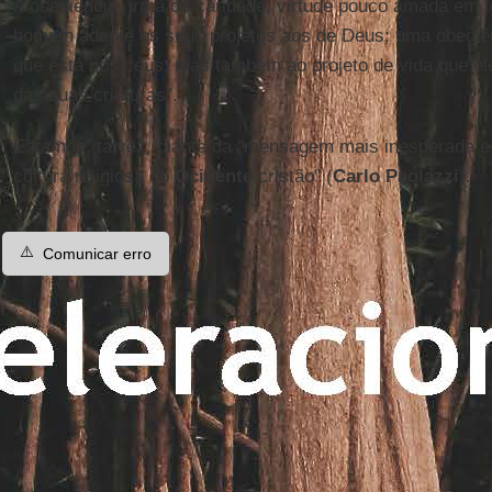
A obediência, irmã da caridade, virtude pouco amada em 
homem adapte os seus projetos aos de Deus; uma obediên
que está nos céus, mas também ao projeto de vida que ele 
das suas criaturas".
Estamos, talvez, diante da "mensagem mais inesperada e 
cultura religiosa do
Ocidente
cristão" (
Carlo Paolazzi
).
⚠️
Comunicar erro