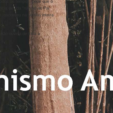
todos os tempos, pede que o
cia devida "não só ao Pai
inscreveu na família inteira
não ouvida de toda a