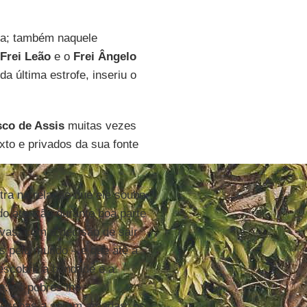
a; também naquele
Frei Leão
e o
Frei Ângelo
da última estrofe, inseriu o
sco de Assis
muitas vezes
xto e privados da sua fonte
tra na relação que ele soube
do atenção durante boa parte
ivas, com a decisão de sair
s pelo mundo – e que até a
escobrir a bondade e a
e: os pobres lhe
 pessoas a serem amadas; os