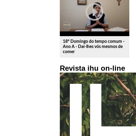
play_circle_outline
18º Domingo do tempo comum -
Ano A - Dai-lhes vós mesmos de
comer
Revista ihu on-line