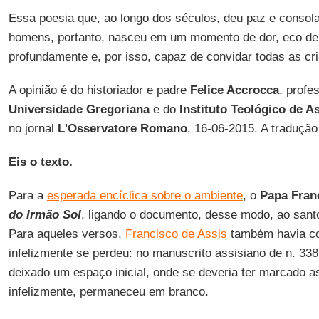
Essa poesia que, ao longo dos séculos, deu paz e consol
homens, portanto, nasceu em um momento de dor, eco de
profundamente e, por isso, capaz de convidar todas as cri
A opinião é do historiador e padre
Felice Accrocca
, profe
Universidade Gregoriana
e do
Instituto Teológico de A
no jornal
L'Osservatore Romano
, 16-06-2015. A traduçã
Eis o texto.
Para a
esperada encíclica sobre o ambiente
, o
Papa Fran
do Irmão Sol
, ligando o documento, desse modo, ao sant
Para aqueles versos,
Francisco de Assis
também havia co
infelizmente se perdeu: no manuscrito assisiano de n. 338,
deixado um espaço inicial, onde se deveria ter marcado a
infelizmente, permaneceu em branco.