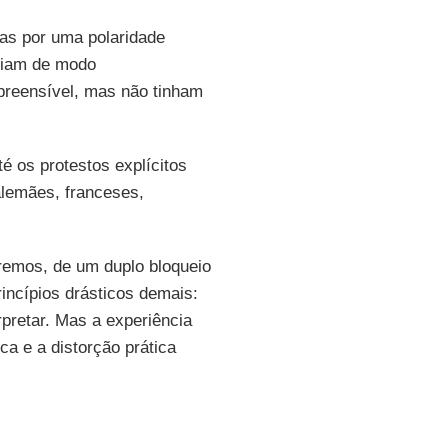
as por uma polaridade
uziam de modo
preensível, mas não tinham
é os protestos explícitos
alemães, franceses,
eremos, de um duplo bloqueio
rincípios drásticos demais:
rpretar. Mas a experiência
ca e a distorção prática