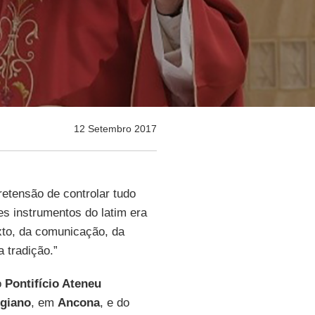
12 Setembro 2017
etensão de controlar tudo
es instrumentos do latim era
exto, da comunicação, da
 tradição.”
o
Pontifício Ateneu
igiano
, em
Ancona
, e do