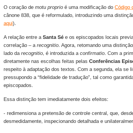
O coração de
motu proprio
é uma modificação do
Código 
cânone 838, que é reformulado, introduzindo uma distinção 
aqui
).
A relação entre a
Santa Sé
e os episcopados locais previ
correlação – a
recognitio
. Agora, retomando uma distinção
lado da
recognitio
, é introduzida a
confirmatio
. Com a prim
diretamente nas escolhas feitas pelas
Conferências Epis
respeito à adaptação dos textos. Com a segunda, ela se li
pressupondo a “fidelidade de tradução”, tal como garantida
episcopados.
Essa distinção tem imediatamente dois efeitos:
- redimensiona a pretensão de controle central, que, desd
desmedidamente, inspecionando detalhada e unilateralmen