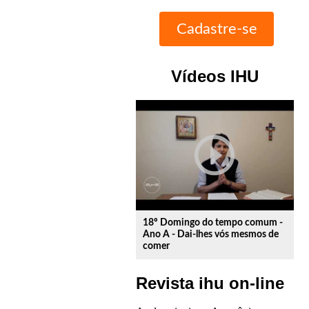
Vídeos IHU
play_circle_outline
18º Domingo do tempo comum -
Ano A - Dai-lhes vós mesmos de
comer
Revista ihu on-line