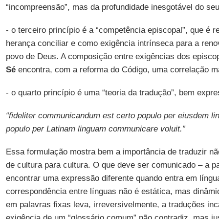
“incompreensão”, mas da profundidade inesgotável do seu 
- o terceiro princípio é a “competência episcopal”, que é 
herança conciliar e como exigência intrínseca para a renov
povo de Deus. A composição entre exigências dos episco
Sé
encontra, com a reforma do Código, uma correlação mais
- o quarto princípio é uma “teoria da tradução”, bem expre
“fideliter communicandum est certo populo per eiusdem lin
populo per Latinam linguam communicare voluit.”
Essa formulação mostra bem a importância de traduzir nã
de cultura para cultura. O que deve ser comunicado – a p
encontrar uma expressão diferente quando entra em línguas
correspondência entre línguas não é estática, mas dinâmic
em palavras fixas leva, irreversivelmente, a traduções in
exigência de um “glossário comum” não contradiz, mas ju