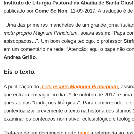
Instituto de Liturgia Pastoral da Abadia de Santa Giust
publicado por
Come Se Non
, 11-09-2017. A tradução é d
"Uma das primeiras manchetes de um grande jornal italian
motu proprio Magnum Principium
, soava assim: “Papa co
episcopados...”. Um bom colega teólogo, o professor
Stef
em um comentário na rede: “Atenção: aqui o papa não c
Andrea Grillo
.
Eis o texto.
A publicação do
motu proprio
Magnum Principium
, assin
que entrará em vigor no dia 1º de outubro de 2017, é uma 
questão das “traduções litúrgicas”. Para compreender o se
contextualizar brevemente o texto na história dos últimos
examinar os conteúdos normativo, eclesiológico e teológ
Trata-se de um documento curto (
aqui
a referência ao te