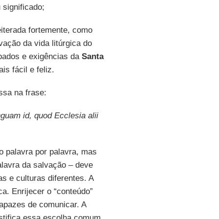
significado;
reiterada fortemente, como
ação da vida litúrgica do
pados e exigências da
Santa
 fácil e feliz.
ssa na frase:
guam id, quod Ecclesia alii
o palavra por palavra, mas
alavra da salvação – deve
 e culturas diferentes. A
a. Enrijecer o “conteúdo”
capazes de comunicar. A
stifica essa escolha comum.