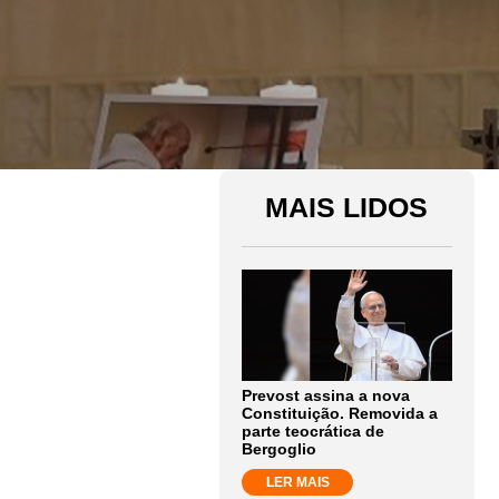
MAIS LIDOS
Prevost assina a nova
Constituição. Removida a
parte teocrática de
Bergoglio
LER MAIS