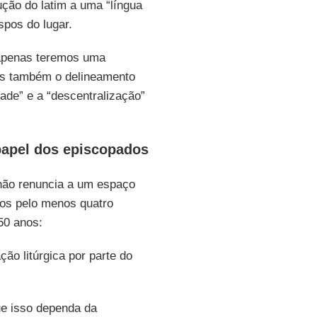
ução do latim a uma “língua
spos do lugar.
apenas teremos uma
as também o delineamento
ade” e a “descentralização”
e papel dos episcopados
não renuncia a um espaço
dos pelo menos quatro
50 anos:
ão litúrgica por parte do
que isso dependa da