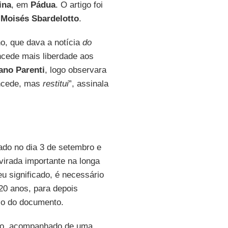
ina
, em
Pádua
. O artigo foi
e
Moisés Sbardelotto
.
o, que dava a notícia
do
ncede mais liberdade aos
ano Parenti
, logo observara
oncede, mas
restitui
”, assinala
ado no dia 3 de setembro e
virada importante na longa
u significado, é necessário
 20 anos, para depois
ico do documento.
xto, acompanhado de uma