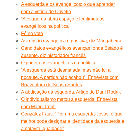
A esquerda e os evangélicos: o que aprender
com a vitória de Crivella
“A esquerda abriu espaço e legitimou os
evangélicos na política”
Fé no voto
Ascensão evangélica é positiva, diz Mangabeira
Candidatos evangélicos avançam onde Estado é
ausente, diz historiador francês
O poder dos evangélicos na política
“A esquerda está desmaiada, mas não foi a
nocaute. A partida não acabou”. Entrevista com
Boaventura de Sousa Santos
A abdicação da esquerda. Artigo de Dani Rodrik
O individualismo matou a esquerda. Entrevista
com Mario Tronti
González Faus: “Por uma esquerda-Jesus; o que
melhor pode designar a identidade da esquerda é
a palavra igualdade”