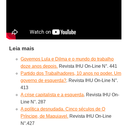
Leia mais
Governos Lula e Dilma e o mundo do trabalho
doze anos depois.
Revista IHU On-Line N°. 441
Partido dos Trabalhadores, 10 anos no poder. Um
governo de esquerda?
. Revista IHU On-Line N°.
413
A crise capitalista e a esquerda
. Revista IHU On-
Line N°. 287
A política desnudada. Cinco séculos de O
Príncipe, de Maquiavel.
Revista IHU On-Line
N°.427