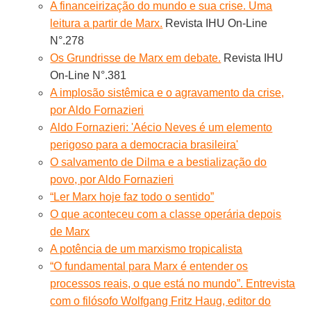
A financeirização do mundo e sua crise. Uma
leitura a partir de Marx.
Revista IHU On-Line
N°.278
Os Grundrisse de Marx em debate.
Revista IHU
On-Line N°.381
A implosão sistêmica e o agravamento da crise,
por Aldo Fornazieri
Aldo Fornazieri: 'Aécio Neves é um elemento
perigoso para a democracia brasileira'
O salvamento de Dilma e a bestialização do
povo, por Aldo Fornazieri
“Ler Marx hoje faz todo o sentido”
O que aconteceu com a classe operária depois
de Marx
A potência de um marxismo tropicalista
“O fundamental para Marx é entender os
processos reais, o que está no mundo”. Entrevista
com o filósofo Wolfgang Fritz Haug, editor do