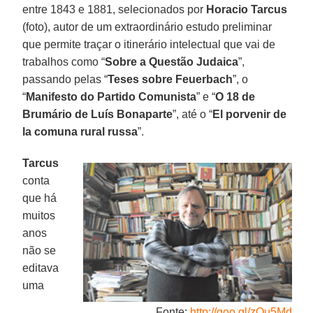
entre 1843 e 1881, selecionados por
Horacio Tarcus
(foto), autor de um extraordinário estudo preliminar
que permite traçar o itinerário intelectual que vai de
trabalhos como “
Sobre a Questão Judaica
”,
passando pelas “
Teses sobre Feuerbach
”, o
“
Manifesto do Partido Comunista
” e “
O 18 de
Brumário de Luís Bonaparte
”, até o “
El porvenir de
la comuna rural russa
”.
Tarcus
conta
que há
muitos
anos
não se
editava
uma
Fonte:
http://goo.gl/zOu5Md