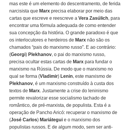
mas este é um elemento do descentramento, de ferida
narcisista que
Marx
precisa elaborar por meio das
cartas que escreve e reescreve a
Vera Zasúlich
, para
encontrar uma fórmula adequada de como entender
sua concepção da história. O grande paradoxo é que
os interlocutores e herdeiros de
Marx
não são os
chamados “pais do marxismo russo”. E ao contrário:
(
Georgi
)
Plekhanov
, o pai do marxismo russo,
precisa ocultar estas cartas de
Marx
para fundar o
marxismo na Rússia. De modo que o marxismo no
qual se forma (
Vladimir
)
Lenin
, este marxismo de
Plekhanov
, é um marxismo construído à custa dos
textos de
Marx
. Justamente a crise do leninismo
permite revalorizar esse socialismo tachado de
romântico, de pré-marxista, de populista. Esta é a
operação de Pancho Aricó: recuperar o marxismo de
(
José Carlos
)
Mariátegui
e o marxismo dos
populistas russos. E de algum modo, sem ser anti-