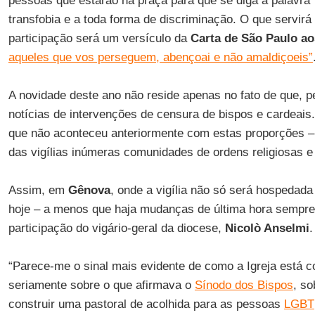
pessoas que estarão na praça para que se diga a palavra 
transfobia e a toda forma de discriminação. O que servir
participação será um versículo da
Carta de São Paulo a
aqueles que vos perseguem, abençoai e não amaldiçoeis”
A novidade deste ano não reside apenas no fato de que, pe
notícias de intervenções de censura de bispos e cardeai
que não aconteceu anteriormente com estas proporções – 
das vigílias inúmeras comunidades de ordens religiosas e
Assim, em
Gênova
, onde a vigília não só será hospedad
hoje – a menos que haja mudanças de última hora sempre
participação do vigário-geral da diocese,
Nicolò Anselmi
.
“Parece-me o sinal mais evidente de como a Igreja está 
seriamente sobre o que afirmava o
Sínodo dos Bispos
, s
construir uma pastoral de acolhida para as pessoas
LGBT