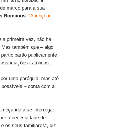
“fim” à homofobia, à
á de marco para a sua
os Romanos
:
“Abençoai
.
la primeira vez, não há
s. Mas também que – algo
participarão publicamente
 associações católicas.
a por uma paróquia, mas até
 possíveis – conta com a
começando a se interrogar
obre a necessidade de
e os seus familiares”, diz