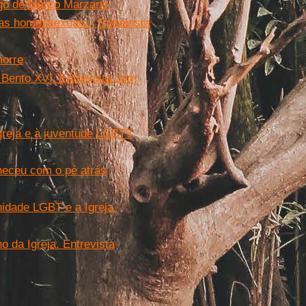
tigo de Marco Marzano
s homossexuais." Entrevista
morre
r Bento XVI. Entrevista com
greja e à juventude LGBT?
eceu com o pé atrás
idade LGBT e a Igreja
 da Igreja. Entrevista