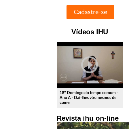
Vídeos IHU
play_circle_outline
18º Domingo do tempo comum -
Ano A - Dai-lhes vós mesmos de
comer
Revista ihu on-line