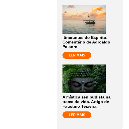
Itinerantes do Espírito.
Comentário de Adroaldo
Palaoro
LER MAIS
A mística zen budista na
trama da vida. Artigo de
Faustino Teixeira
LER MAIS