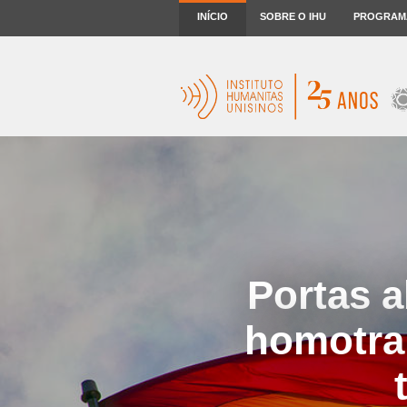
INÍCIO
SOBRE O IHU
PROGRAM
Portas a
homotran