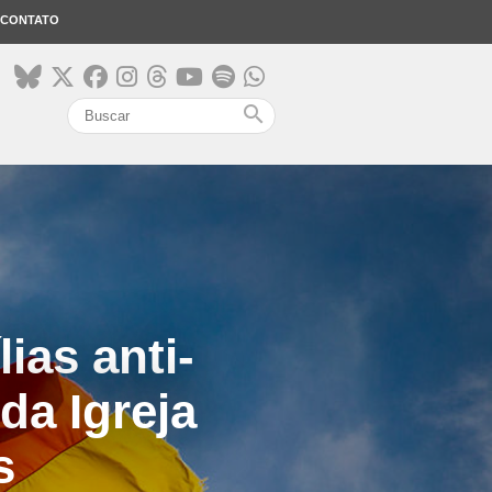
CONTATO
search
ias anti-
da Igreja
s