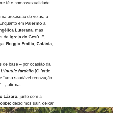
re fé e homossexualidade.
 uma procissão de velas, o
 Enquanto em
Palermo
a
ngélica Luterana
, mas
as da
Igreja do Gesù
. E,
ça
,
Reggio Emilia
,
Catânia
,
s de base – por ocasião da
L’inutile fardello
[O fardo
pede “uma saudável renovação
 –, afirma:
o Lázaro
, junto com a
cobbe
: decidimos sair, deixar
frente do monumento das