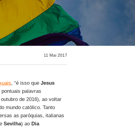
11 Mai 2017
xuais
, “é isso que
Jesus
e pontuais palavras
utubro de 2016), ao voltar
 do mundo católico. Tanto
versas as paróquias, italianas
e
Sevilha
) ao
Dia