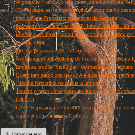
A Igreja de Francisco não renuncia à homofobia. Ar
"Como papa, eu também acolho e acompanho pessoa
com o Papa Francisco no retorno da Geórgia
Padroeiro dos católicos LGBT, John J. McNeill, 90, 
Essência da Teologia da Libertação foi defendida po
Clodovis Boff
Igreja e pessoas LGBT: chegou a hora de agir
A mensagem anti-bullying de Francisco se aplica à I
Empresa propõe "visão gay" de museus do Vaticano
Quem tem medo dos gays? Até a psicanálise perman
''Não há hipocrisia no adeus a um gay''
Jesuíta propõe uma “ponte de duas vias” para comun
Católica
LGBT. Esperança de mudança na acolhida e no ensino
especial com Jeannine Gramick
⚠️
Comunicar erro