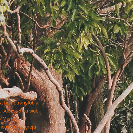
nal de uma Igreja que quer
ue resiste, dentro da qual a
participam dos sofrimentos
es e se distancia. O motivo
tem medo de si mesmo. Se a
homossexuais na hierarquia e
e reconhecer nos outros o
os tornam desconfiados em
 deve sem ser sem condições.
da homotransfobia
z sucesso na web
s Mertes
ofobia na Igreja