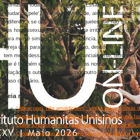
vítimas de todas as perseguições. Essas vigílias são o si
‘mudar de pele’, embora, na verdade, ainda há uma parte q
indiferença se difundiu. Ainda há aqueles que não só não 
dos homossexuais, mas também se irrita um pouco com el
para mim é simples: quem se distancia, faz isso porque 
Igreja olha para dentro de si, de fato, descobre que tem 
tem medo dessa evidência. Substancialmente, tem medo d
que é também em si mesma. São os nossos medos que n
relação aos outros. Enquanto, por outro lado, a acolhida
Caso contrário, não é acolhida”.
Leia mais
“Abençoem, não amaldiçoem”: vigília pelas vítimas 
Pregação de padre contra machismo e homofobia fa
Sobre a homofobia na Igreja Católica. Artigo de Klau
O padre expulso do Vaticano por ser gay ataca a hom