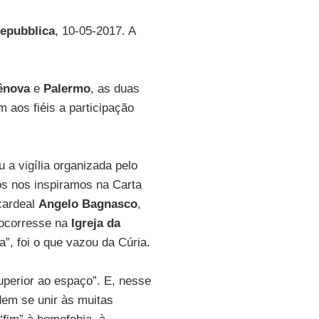
epubblica
, 10-05-2017. A
ênova
e
Palermo
, as duas
 aos fiéis a participação
u a vigília organizada pelo
ós nos inspiramos na Carta
 cardeal
Angelo Bagnasco
,
o ocorresse na
Igreja da
”, foi o que vazou da Cúria.
perior ao espaço”. E, nesse
dem se unir às muitas