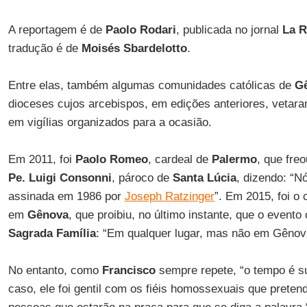
A reportagem é de
Paolo Rodari
, publicada no jornal
La R
tradução é de
Moisés Sbardelotto
.
Entre elas, também algumas comunidades católicas de
G
dioceses cujos arcebispos, em edições anteriores, vetaram
em vigílias organizados para a ocasião.
Em 2011, foi
Paolo Romeo
, cardeal de
Palermo
, que freo
Pe. Luigi Consonni
, pároco de
Santa Lúcia
, dizendo: “N
assinada em 1986 por
Joseph Ratzinger
”. Em 2015, foi o
em
Gênova
, que proibiu, no último instante, que o event
Sagrada Família
: “Em qualquer lugar, mas não em Gênova
No entanto, como
Francisco
sempre repete, “o tempo é su
caso, ele foi gentil com os fiéis homossexuais que preten