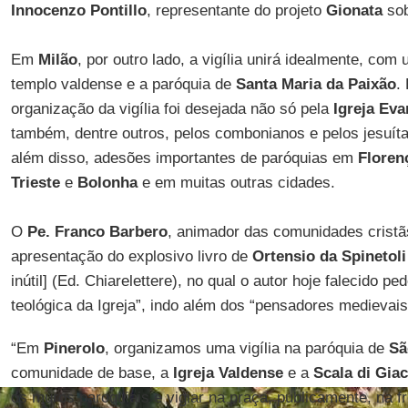
Innocenzo Pontillo
, representante do projeto
Gionata
sob
Em
Milão
, por outro lado, a vigília unirá idealmente, com
templo valdense e a paróquia de
Santa Maria da Paixão
.
organização da vigília foi desejada não só pela
Igreja Eva
também, dentre outros, pelos combonianos e pelos jesuít
além disso, adesões importantes de paróquias em
Floren
Trieste
e
Bolonha
e em muitas outras cidades.
O
Pe. Franco Barbero
, animador das comunidades cristã
apresentação do explosivo livro de
Ortensio da Spinetoli
inútil] (Ed. Chiarelettere), no qual o autor hoje falecido 
teológica da Igreja”, indo além dos “pensadores medievais”
“Em
Pinerolo
, organizamos uma vigília na paróquia de
Sã
comunidade de base, a
Igreja Valdense
e a
Scala di Gia
os muros paroquiais e vigiar na praça, publicamente, na 