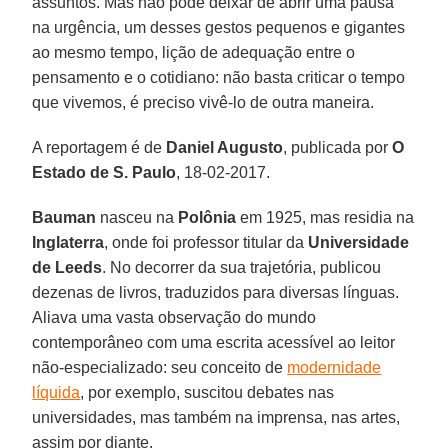
assuntos. Mas não pôde deixar de abrir uma pausa
na urgência, um desses gestos pequenos e gigantes
ao mesmo tempo, lição de adequação entre o
pensamento e o cotidiano: não basta criticar o tempo
que vivemos, é preciso vivê-lo de outra maneira.
A reportagem é de
Daniel Augusto
, publicada por
O
Estado de S. Paulo
, 18-02-2017.
Bauman
nasceu na
Polônia
em 1925, mas residia na
Inglaterra
, onde foi professor titular da
Universidade
de Leeds
. No decorrer da sua trajetória, publicou
dezenas de livros, traduzidos para diversas línguas.
Aliava uma vasta observação do mundo
contemporâneo com uma escrita acessível ao leitor
não-especializado: seu conceito de
modernidade
líquida
, por exemplo, suscitou debates nas
universidades, mas também na imprensa, nas artes,
assim por diante.