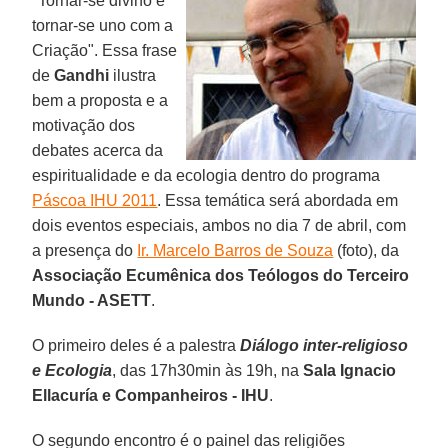
"Tornar-se divino é
tornar-se uno com a
Criação". Essa frase
de
Gandhi
ilustra
bem a proposta e a
motivação dos
debates acerca da
espiritualidade e da ecologia dentro do programa
Páscoa IHU 2011
. Essa temática será abordada em
dois eventos especiais, ambos no dia 7 de abril, com
a presença do
Ir. Marcelo Barros de Souza
(foto), da
Associação
Ecumênica dos Teólogos do Terceiro
Mundo - ASETT
.
O primeiro deles é a palestra
Diálogo inter-religioso
e Ecologia
, das 17h30min às 19h, na
Sala Ignacio
Ellacuría e Companheiros - IHU
.
O segundo encontro é o painel das religiões