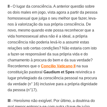
II -
O lugar da consciência. A anterior questão sobre
os dois males em jogo, vista agora a partir da pessoa
homossexual que julga o seu melhor que fazer, leva-
nos à valorização da sua própria consciência. De
novo, mesmo quando este possa reconhecer que a
vida homossexual ativa não é a ideal, a própria
consciência não poderia levá-lo a assumir estas
relações sob certas condições? Não estaria com isto
a fazer-se responsável da sua própria vida e do
chamamento à procura do bem e da sua verdade?
Recordemos que o
Concilio Vaticano II
na sua
constituição pastoral
Gaudium et Spes
reivindica o
lugar privilegiado da consciência pessoal na procura
da verdade (n° 16) inclusive para a própria dignidade
da pessoa (n°17).
III -
Heroísmo não exigível. Por último, a doutrina do
mal menor entronca-se com outra chave de juízo