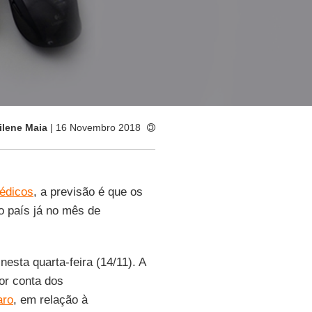
ilene Maia
| 16 Novembro 2018
édicos
, a previsão é que os
 país já no mês de
esta quarta-feira (14/11). A
or conta dos
aro
, em relação à