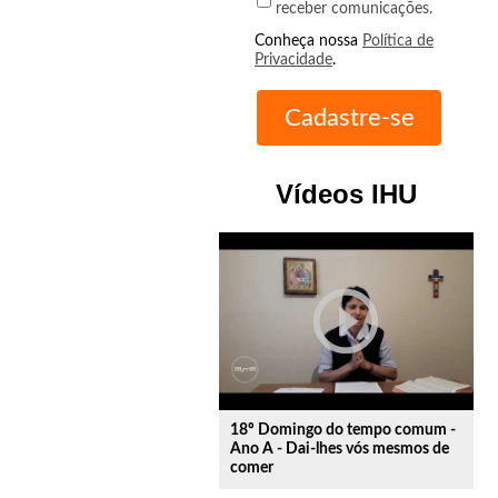
receber comunicações.
Conheça nossa
Política de
Privacidade
.
Vídeos IHU
play_circle_outline
18º Domingo do tempo comum -
Ano A - Dai-lhes vós mesmos de
comer