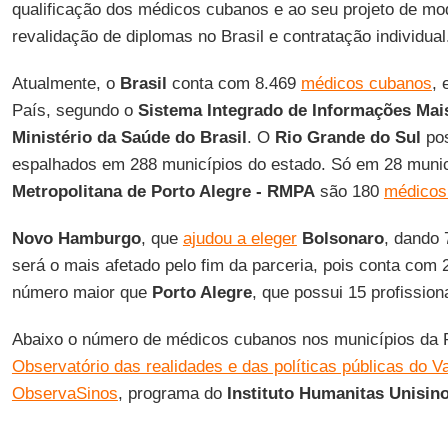
qualificação dos médicos cubanos e ao seu projeto de mod
revalidação de diplomas no Brasil e contratação individual
Atualmente, o
Brasil
conta com 8.469
médicos cubanos
, 
País, segundo o
Sistema Integrado de Informações Mai
Ministério da Saúde do Brasil
. O
Rio Grande do Sul
pos
espalhados em 288 municípios do estado. Só em 28 muni
Metropolitana de Porto Alegre - RMPA
são 180
médicos
Novo Hamburgo
, que
ajudou a eleger
Bolsonaro
, dando 
será o mais afetado pelo fim da parceria, pois conta com
número maior que
Porto Alegre
, que possui 15 profission
Abaixo o número de médicos cubanos nos municípios da 
Observatório das realidades e das políticas públicas do V
ObservaSinos
, programa do
Instituto Humanitas Unisino