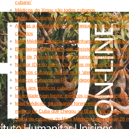
cubano’
Médicos do Xingu são todos cubanos
Saída de cubanos tira 90% dos profissionais do Mai
Alheias a embate ideológico, pequenas cidades co
cubanos
Mais Médicos reduziu encaminhamentos a hospitai
Brasileiros são maioria dos desistentes do Mais Méd
Mais de 70% dos médicos cubanos vão para o Norte
No pior IDH do país, a lição dos médicos Cubanos
Médicos cubanos são os mais 'atenciosos', dizem p
Médicos cubanos no RS. Um depoimento
Carta aos médicos cubanos
Insanidade sem limite: médicos cearenses atacam 
Mais médicos: se cubanos forem embora, quando ch
médico de Cuba que chegou ao Brasil nos anos 199
Saída de cubanos do Mais Médicos pode deixar 28 mi
CNM