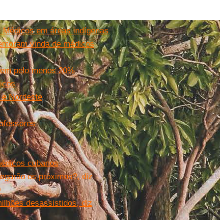
s Médicos em áreas indígenas
memoram vinda de médicos
s em pelo menos 20%
icos
 e Nordeste
rofessores
médicos cubanos
egarão os próximos?, diz
0
lhões desassistidos, diz