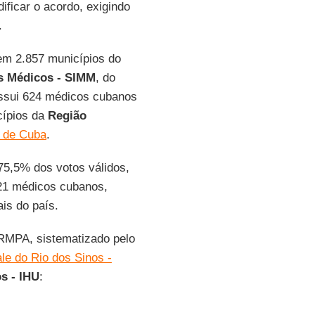
ificar o acordo, exigindo
.
em 2.857 municípios do
s Médicos - SIMM
, do
sui 624 médicos cubanos
cípios da
Região
 de Cuba
.
75,5% dos votos válidos,
 21 médicos cubanos,
ais do país.
RMPA, sistematizado pelo
ale do Rio dos Sinos -
s - IHU
: