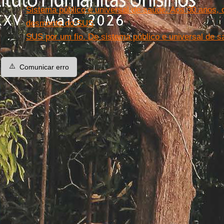
Sistema público e universal de saúde. Aos 30 anos, 
desmonte do SUS
SUS por um fio. De sistema público e universal de 
⚠️
Comunicar erro