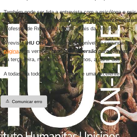
Também pode ser lida a entrevista com a psicóloga e psic
artigo
A Governança global do poder realmente existe
professor de Relações Internacionais da Unisinos.
A revista
IHU On-Line
estará disponível na segunda-feira,
página
, nas versões
html
,
pdf
e ‘
versão para folhear
’. A
na terça-feira, no campus da Unisinos, a partir das 8h.
A todas e a todos uma boa leitura e uma excelente seman
⚠️
Comunicar erro