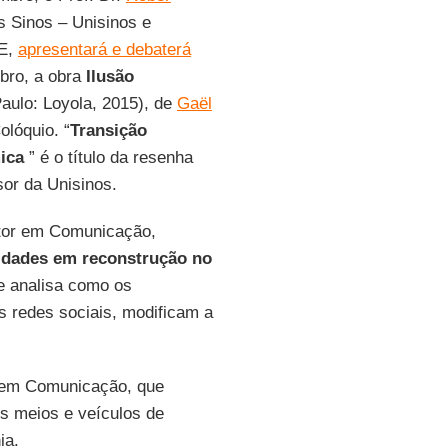
s Sinos – Unisinos e
EE,
apresentará e debaterá
bro, a obra
Ilusão
aulo: Loyola, 2015), de
Gaël
olóquio. “
Transição
mica
” é o título da resenha
sor da Unisinos.
tor em Comunicação,
sidades em reconstrução no
le analisa como os
s redes sociais, modificam a
ra em Comunicação, que
os meios e veículos de
ia.