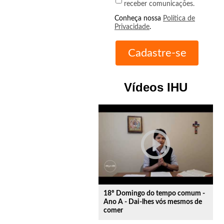
receber comunicações.
Conheça nossa
Política de
Privacidade
.
Vídeos IHU
play_circle_outline
18º Domingo do tempo comum -
Ano A - Dai-lhes vós mesmos de
comer