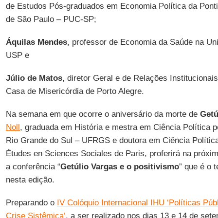
de Estudos Pós-graduados em Economia Política da Pontif
de São Paulo – PUC-SP;
Áquilas Mendes
, professor de Economia da Saúde na Un
USP e
Júlio de Matos
, diretor Geral e de Relações Instituciona
Casa de Misericórdia de Porto Alegre.
Na semana em que ocorre o aniversário da morte de
Getú
Noll
, graduada em História e mestra em Ciência Política p
Rio Grande do Sul – UFRGS e doutora em Ciência Polític
Études en Sciences Sociales de Paris, proferirá na próxima
a conferência “
Getúlio Vargas e o positivismo
” que é o 
nesta edição.
Preparando o
IV Colóquio Internacional IHU ‘Políticas Púb
Crise Sistêmica’
, a ser realizado nos dias 13 e 14 de sete