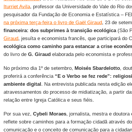
Iturriet Avila
, professor da Universidade do Vale do Rio do
pesquisador da Fundação de Economia e Estatística – F
na próxima terça-feira o livro de Gaël Giraud
, 23 de setem
financeira: dos subprimes à transição ecológica
(São P
Giraud
, jesuíta e economista francês, que participará do C
ecológica como caminho para estancar a crise econô
do livro de
G. Giraud
elaborada pelo economista e profes
No próximo dia 1º de setembro,
Moisés Sbardelotto
, dou
proferirá a conferência
“E o Verbo se fez rede”: religio
ambiente digital
. Na entrevista publicada nesta edição e
atravessamentos do processo de midiatização, a partir da
relação entre Igreja Católica e seus fiéis.
Por sua vez,
Cybeli Moraes
, jornalista, mestra e douto
reflete sobre caminhos para a formação cidadã através d
comunicação e o conceito de comunicação para a cidadan