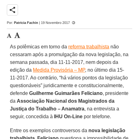
share
Por:
Patricia Fachin
| 19 Novembro 2017
As polêmicas em torno da
reforma trabalhista
não
cessaram após a promulgação da nova legislação, na
semana passada, dia 11-11-2017, nem depois da
edição da
Medida Provisória – MP
, no último dia 15-
11-2017. Ao contrário, “há vários pontos da legislação
questionáveis” juridicamente e constitucionalmente,
defende
Guilherme Guimarães Feliciano
, presidente
da
Associação Nacional dos Magistrados da
Justiça do Trabalho – Anamatra
, na entrevista a
seguir, concedida à
IHU On-Line
por telefone.
Entre os exemplos controversos da
nova legislação
trabalhista
,
Feliciano
questiona a impossibilidade de