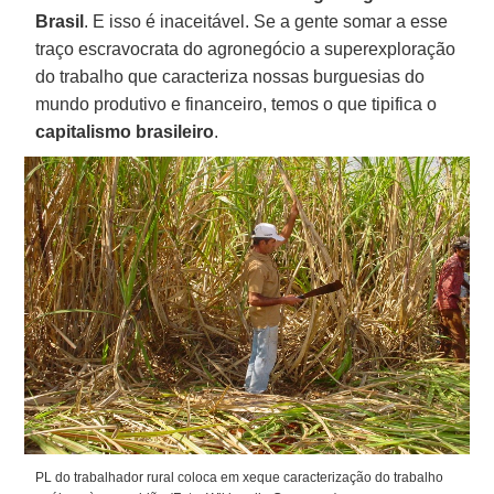
Brasil
. E isso é inaceitável. Se a gente somar a esse
traço escravocrata do agronegócio a superexploração
do trabalho que caracteriza nossas burguesias do
mundo produtivo e financeiro, temos o que tipifica o
capitalismo brasileiro
.
PL do trabalhador rural coloca em xeque caracterização do trabalho