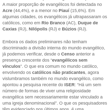
A maior proporção de evangélicos foi detectada no
Acre
(44,4%), e a menor no
Piauí
(15,6%). Em
algumas cidades, os evangélicos já ultrapassaram os
católicos, como em
Rio Branco
(AC),
Duque de
Caxias
(RJ),
Nilópolis
(RJ) e
Búzios
(RJ).
Embora os dados preliminares não tenham
discriminado a divisão interna do mundo evangélico,
já podemos verificar, desde o
Censo
anterior a
presença crescente dos “
evangélicos sem
vínculos
”. O que era comum no mundo católico,
envolvendo os
católicos não praticantes
, agora
vislumbramos também no mundo evangélico, como
apontou a pesquisa recente do
ISER
: “Há um sem
número de formas de viver uma religiosidade
evangélica sem necessariamente estar vinculado a
uma igreja denominacional”. O que os pesquisadores
têm evidenciado nos últimos anos, é uma