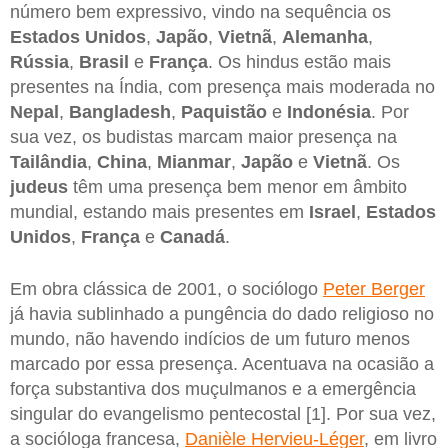
número bem expressivo, vindo na sequência os
Estados Unidos
,
Japão
,
Vietnã
,
Alemanha
,
Rússia
,
Brasil
e
França
. Os hindus estão mais
presentes na Índia, com presença mais moderada no
Nepal
,
Bangladesh
,
Paquistão
e
Indonésia
. Por
sua vez, os budistas marcam maior presença na
Tailândia
,
China
,
Mianmar
,
Japão
e
Vietnã
. Os
judeus
têm uma presença bem menor em âmbito
mundial, estando mais presentes em
Israel
,
Estados
Unidos
,
França
e
Canadá
.
Em obra clássica de 2001, o sociólogo
Peter Berger
já havia sublinhado a pungência do dado religioso no
mundo, não havendo indícios de um futuro menos
marcado por essa presença. Acentuava na ocasião a
força substantiva dos muçulmanos e a emergência
singular do evangelismo pentecostal [1]. Por sua vez,
a socióloga francesa,
Danièle Hervieu-Léger
, em livro