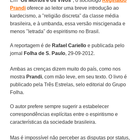
Em "
Os Mortos e os Vivos
", o sociólogo
Reginaldo
Prandi
oferece ao leitor uma breve introdução ao
kardecismo, a "religião discreta" da classe média
brasileira, e à umbanda, essa versão miscigenada e
menos "letrada" do espiritismo no Brasil.
A reportagem é de
Rafael Cariello
e publicada pelo
jornal
Folha de S. Paulo
, 29-09-2012.
Ambas as crenças dizem muito do país, como nos
mostra
Prandi
, com mão leve, em seu texto. O livro é
publicado pela Três Estrelas, selo editorial do Grupo
Folha.
O autor prefere sempre sugerir a estabelecer
correspondências explícitas entre o espiritismo e
características da sociedade brasileira.
Mas é impossível não perceber as disputas por status,