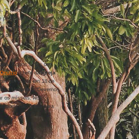
s. O metropolita
Antonij
,
e pessoalmente, se
 respeito. Nem é atribuível
25 de agosto).
da. Alguns sinais de
Onufrio
, chefe da
Igreja
oneiros russos em 18 de
al na
Ucrânia
". “Devemos
ar os mísseis. Nós
 a morte não é boa para