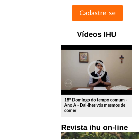
Vídeos IHU
play_circle_outline
18º Domingo do tempo comum -
Ano A - Dai-lhes vós mesmos de
comer
Revista ihu on-line