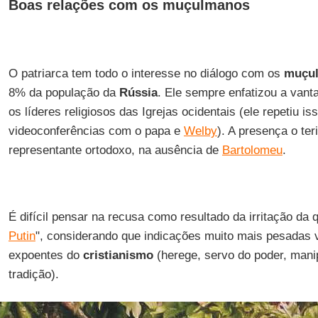
Boas relações com os muçulmanos
O patriarca tem todo o interesse no diálogo com os
muçu
8% da população da
Rússia
. Ele sempre enfatizou a van
os líderes religiosos das Igrejas ocidentais (ele repetiu 
videoconferências com o papa e
Welby
). A presença o ter
representante ortodoxo, na ausência de
Bartolomeu
.
É difícil pensar na recusa como resultado da irritação da q
Putin
", considerando que indicações muito mais pesadas v
expoentes do
cristianismo
(herege, servo do poder, mani
tradição).