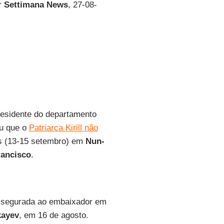
or
Settimana News
, 27-08-
residente do departamento
ou que o
Patriarca Kirill não
is (13-15 setembro) em
Nun-
rancisco
.
assegurada ao embaixador em
kayev
, em 16 de agosto.