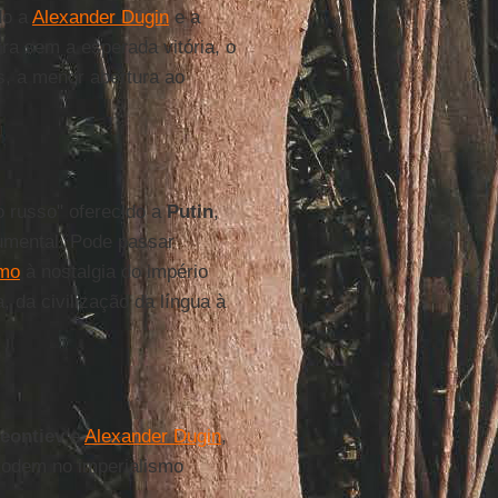
do a
Alexander Dugin
e a
a sem a esperada vitória, o
s, a menor abertura ao
o russo" oferecido a
Putin
,
rumental. Pode passar
mo
à nostalgia do império
, da civilização da língua à
eontiev
e
Alexander Dugin
,
plodem no imperialismo