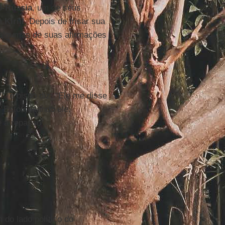
ó-Rússia
, um de seus
om
Kirill
. Depois de frisar sua
e algumas de suas afirmações
”, o bispo diz: “Ele me disse
. Estou citando ele.
e a repasso”.
 do lado político do