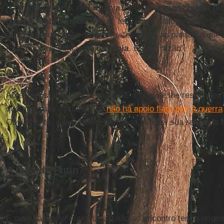
Na fronteira norte, na
Lituânia
, onde opera uma
Igreja pr
bispos,
Ambrósio de Trakai
, lembrou o diálogo direto c
própria condenação da guerra, “eu disse ao patriarca qu
foram mal recebidas na
Lituânia
. E com razão”.
Ao entrevistador que pergunta “E o que ele lhe respondeu?
que nas suas declarações
não há apoio flagrante à guerra
Obviamente, é seu direito afirmá-lo. Aceitei sua resposta 
A mão de Putin?
É mais razoável supor que o não ao encontro tenha origem