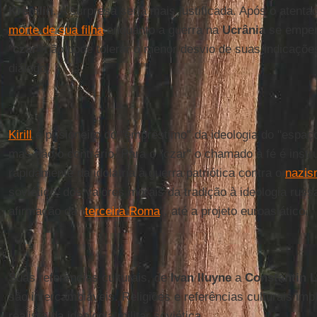
Kremlin
. A surpresa seria mais justificada. Após o atenta
morte de sua filha
enquanto a guerra na
Ucrânia
se emperr
“
czar
” não pode tolerar o menor desvio de suas indicaçõe
diálogo.
Kirill
é prisioneiro do "empréstimo" da ideologia do "espaç
mas não o contrário. Para o "czar" o chamado à fé é inst
rapidamente da idolatria à guerra patriótica contra o
nazis
soviético, dos valores morais da tradição à ideologia russa
afirmação da "
terceira Roma
", até a projeto euroasiático.
Suas referências culturais, de
Ivan Iluyne
a
Constantin L
são intercambiáveis. Religiões e referências culturais im
realista da ideologia militar soviética.