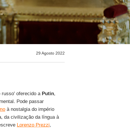
29 Agosto 2022
o russo' oferecido a
Putin
,
umental. Pode passar
mo
à nostalgia do império
, da civilização da língua à
 escreve
Lorenzo Prezzi
,