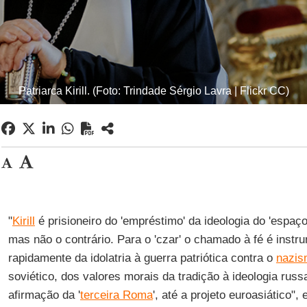
Patriarca Kirill. (Foto: Trindade Sérgio Lavra | Flickr CC)
"
Kirill
é prisioneiro do 'empréstimo' da ideologia do 'espaç
mas não o contrário. Para o 'czar' o chamado à fé é instr
rapidamente da idolatria à guerra patriótica contra o
nazis
soviético, dos valores morais da tradição à ideologia russa
afirmação da '
terceira Roma
', até a projeto euroasiático",