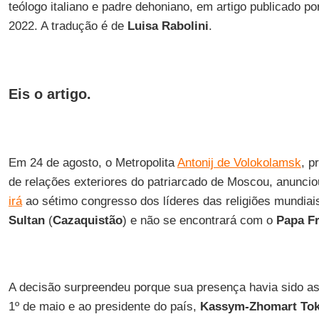
teólogo italiano e padre dehoniano, em artigo publicado p
2022. A tradução é de
Luisa Rabolini
.
Eis o artigo.
Em 24 de agosto, o Metropolita
Antonij de Volokolamsk
, p
de relações exteriores do patriarcado de Moscou, anunci
irá
ao sétimo congresso dos líderes das religiões mundia
Sultan
(
Cazaquistão
) e não se encontrará com o
Papa F
A decisão surpreendeu porque sua presença havia sido 
1º de maio e ao presidente do país,
Kassym-Zhomart To