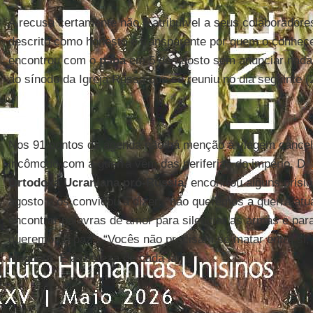
A recusa certamente não é atribuível a seus colaboradore
descrito como honesto e transparente por quem o conhec
encontrou com o
papa
em 5 de agosto sem anunciar nada a
ao sínodo da Igreja Russa que se reuniu no dia seguinte (
Nos 91 pontos da agenda não há menção à viagem cancela
incômodo com a guerra vêm das periferias do império. D.
Ortodoxa Ucraniana pró-Rússia
, encontrou alguns prisi
agosto e os convidou a dizer: "não queremos a guerra atu
encontrar palavras de amor para silenciar as armas e par
queremos a paz". “Vocês não precisam se matar entre si,
ninguém. É a tristeza de cada lar”.