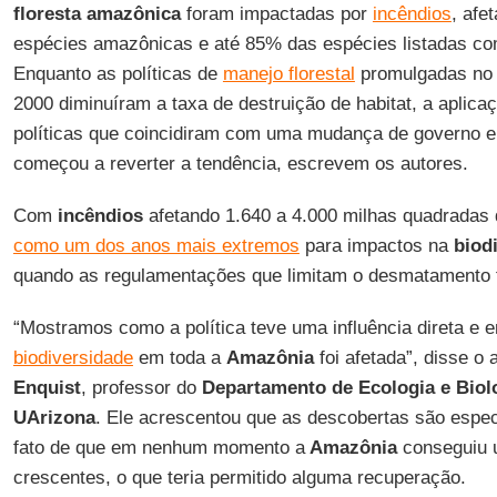
floresta amazônica
foram impactadas por
incêndios
, afe
espécies amazônicas e até 85% das espécies listadas c
Enquanto as políticas de
manejo florestal
promulgadas n
2000 diminuíram a taxa de destruição de habitat, a aplic
políticas que coincidiram com uma mudança de governo 
começou a reverter a tendência, escrevem os autores.
Com
incêndios
afetando 1.640 a 4.000 milhas quadradas 
como um dos anos mais extremos
para impactos na
biod
quando as regulamentações que limitam o desmatamento 
“Mostramos como a política teve uma influência direta e 
biodiversidade
em toda a
Amazônia
foi afetada”, disse o 
Enquist
, professor do
Departamento de Ecologia e Biolo
UArizona
. Ele acrescentou que as descobertas são especi
fato de que em nenhum momento a
Amazônia
conseguiu 
crescentes, o que teria permitido alguma recuperação.