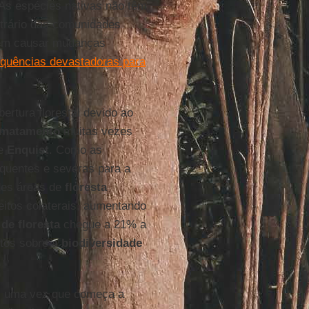
“As espécies nativas não têm
ntrário das comunidades
m causar mudanças
quências devastadoras para
rtura florestal devido ao
matamento
muitas vezes
se
Enquist
. Como as
quentes e severas para a
ndes áreas de
floresta
itos colaterais, aumentando
de floresta
chegue a 21% a
ctos sobre a
biodiversidade
, uma vez que começa a