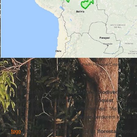
Bacia amazônica (Foto: Paulo Henrique Crepaldi | Wik
“Isso é importante à luz do fato de que a
biodiversidade
a
funcionamento do
ecossistema
”, disse
Enquist
, acresce
as menores extensões tendem a sofrer mais. “As espécie
virtualmente
extintas
mesmo antes de perderem toda a sua
“O
fogo
não faz parte do ciclo natural da
floresta tropical