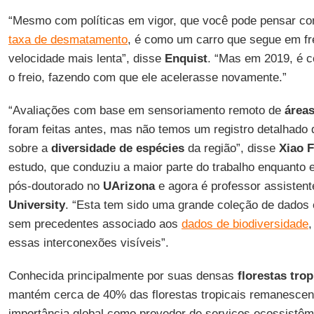
“Mesmo com políticas em vigor, que você pode pensar c
taxa de desmatamento
, é como um carro que segue em f
velocidade mais lenta”, disse
Enquist
. “Mas em 2019, é c
o freio, fazendo com que ele acelerasse novamente.”
“Avaliações com base em sensoriamento remoto de
área
foram feitas antes, mas não temos um registro detalhado 
sobre a
diversidade de espécies
da região”, disse
Xiao 
estudo, que conduziu a maior parte do trabalho enquanto 
pós-doutorado no
UArizona
e agora é professor assisten
University
. “Esta tem sido uma grande coleção de dados 
sem precedentes associado aos
dados de biodiversidade
,
essas interconexões visíveis”.
Conhecida principalmente por suas densas
florestas trop
mantém cerca de 40% das florestas tropicais remanescen
importância global como provedor de serviços ecossistê