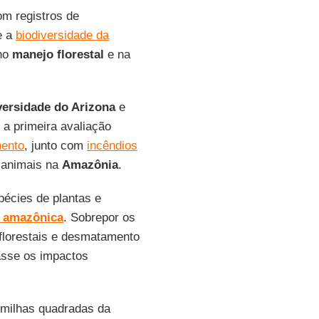
m registros de
e a
biodiversidade da
 no
manejo florestal
e na
versidade do Arizona
e
e a primeira avaliação
ento
, junto com
incêndios
e animais na
Amazônia
.
écies de plantas e
 amazônica
. Sobrepor os
florestais e desmatamento
asse os impactos
 milhas quadradas da