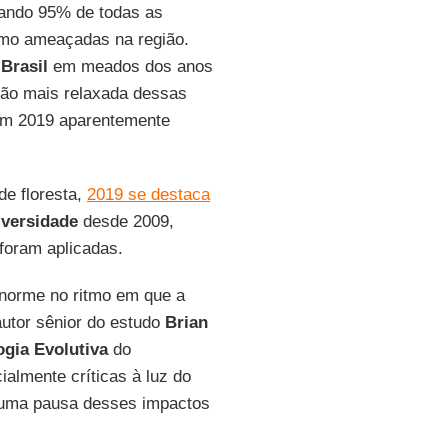
tando 95% de todas as
omo ameaçadas na região.
o
Brasil
em meados dos anos
ação mais relaxada dessas
em 2019 aparentemente
de floresta,
2019 se destaca
iversidade
desde 2009,
foram aplicadas.
enorme no ritmo em que a
autor sênior do estudo
Brian
gia Evolutiva
do
almente críticas à luz do
uma pausa desses impactos