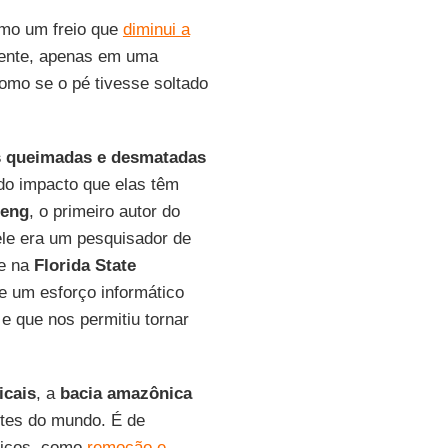
omo um freio que
diminui a
rente, apenas em uma
omo se o pé tivesse soltado
s queimadas e desmatadas
do impacto que elas têm
Feng
, o primeiro autor do
ele era um pesquisador de
te na
Florida State
e um esforço informático
 e que nos permitiu tornar
icais
, a
bacia amazônica
tes do mundo. É de
micos, como
remoção e