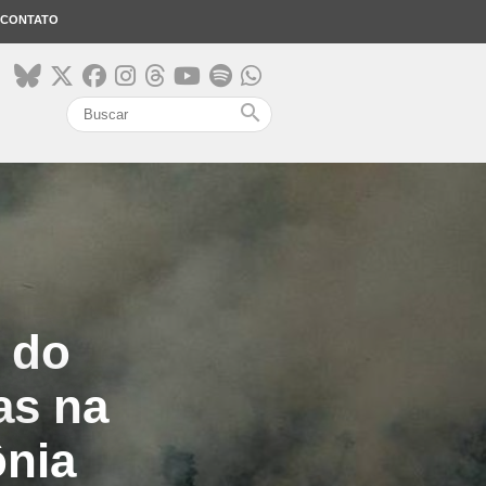
CONTATO
search
 do
as na
ônia