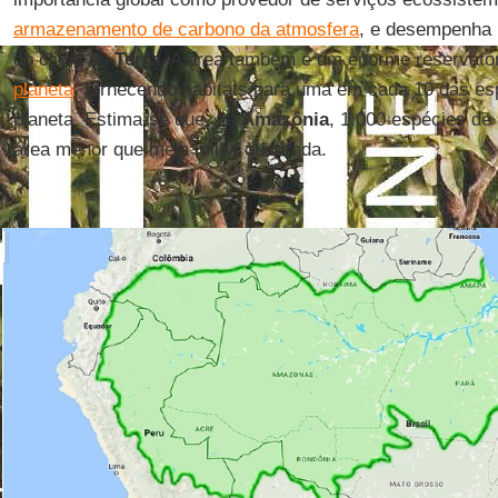
armazenamento de carbono da atmosfera
, e desempenha 
do clima da
Terra
. A área também é um enorme reservató
planeta
, fornecendo habitats para uma em cada 10 das es
planeta. Estima-se que, na
Amazônia
, 1.000 espécies d
área menor que meia milha quadrada.