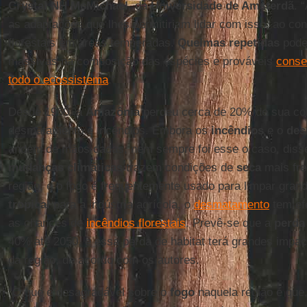
Crystal NH McMichael
, da
Universidade de Amsterdã
. 
as adaptações que lhes permitiriam lidar com isso, ao co
florestais em áreas temperadas.
Queimas repetidas
pode
massivas na composição das espécies e prováveis
conse
todo o ecossistema
.”
Desde 1960, a
Amazônia
perdeu cerca de 20% de sua cobe
desmatamento e incêndios. Embora os
incêndios
e o
des
andem de mãos dadas, nem sempre foi esse o caso, dis
mudanças climáticas
trazem condições de
seca
mais fre
região, e o fogo é frequentemente usado para limpar gra
tropical
para a indústria agrícola, o
desmatamento
tem efe
as chances de
incêndios florestais
. Prevê-se que a
perda 
40% até 2050, e essa perda de habitat terá grandes impa
da região, de acordo com os autores.
“O que é desagradável sobre o
fogo
naquela região é que