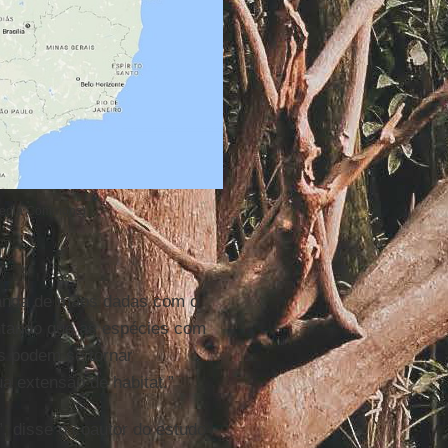
imedia Commons)
nda de mãos dadas com o
ntando que as espécies com
s podem se tornar
 extensão de habitat.”
”, disse o coautor do estudo