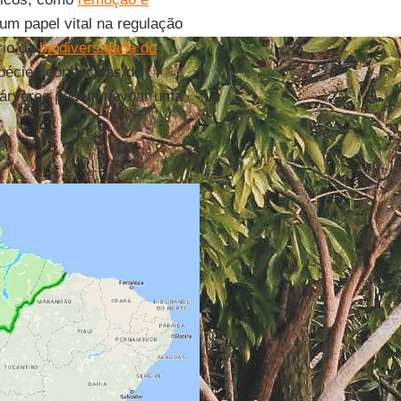
um papel vital na regulação
rio da
biodiversidade do
pécies conhecidas do
e árvores podem povoar uma