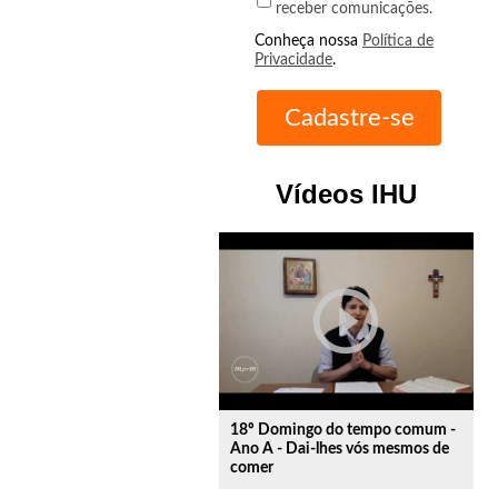
receber comunicações.
Conheça nossa
Política de
Privacidade
.
Vídeos IHU
play_circle_outline
18º Domingo do tempo comum -
Ano A - Dai-lhes vós mesmos de
comer