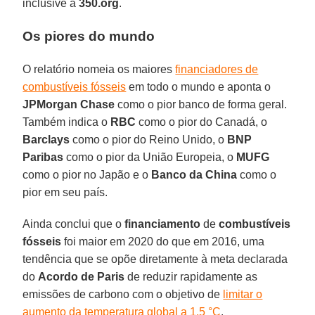
inclusive a
350.org
.
Os piores do mundo
O relatório nomeia os maiores
financiadores de
combustíveis fósseis
em todo o mundo e aponta o
JPMorgan Chase
como o pior banco de forma geral.
Também indica o
RBC
como o pior do Canadá, o
Barclays
como o pior do Reino Unido, o
BNP
Paribas
como o pior da União Europeia, o
MUFG
como o pior no Japão e o
Banco da China
como o
pior em seu país.
Ainda conclui que o
financiamento
de
combustíveis
fósseis
foi maior em 2020 do que em 2016, uma
tendência que se opõe diretamente à meta declarada
do
Acordo de Paris
de reduzir rapidamente as
emissões de carbono com o objetivo de
limitar o
aumento da temperatura global a 1,5 °C
.