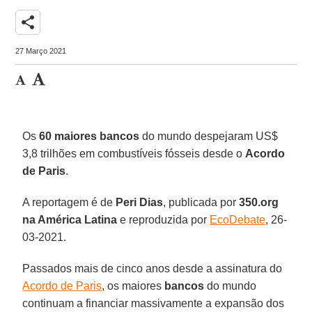
share
27 Março 2021
Os
60 maiores bancos
do mundo despejaram US$
3,8 trilhões em combustíveis fósseis desde o
Acordo
de Paris
.
A reportagem é de
Peri Dias
, publicada por
350.org
na América Latina
e reproduzida por
EcoDebate
, 26-
03-2021.
Passados mais de cinco anos desde a assinatura do
Acordo de Paris
, os maiores
bancos
do mundo
continuam a financiar massivamente a expansão dos