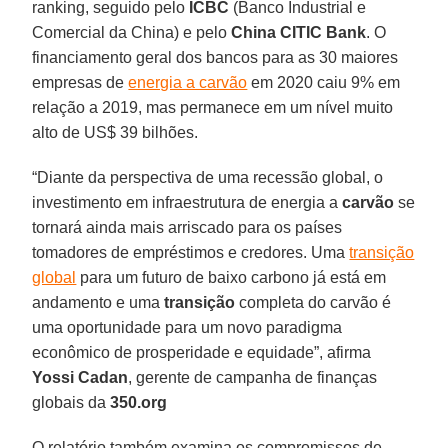
ranking, seguido pelo
ICBC
(Banco Industrial e
Comercial da China) e pelo
China CITIC Bank
. O
financiamento geral dos bancos para as 30 maiores
empresas de
energia a carvão
em 2020 caiu 9% em
relação a 2019, mas permanece em um nível muito
alto de US$ 39 bilhões.
“Diante da perspectiva de uma recessão global, o
investimento em infraestrutura de energia a
carvão
se
tornará ainda mais arriscado para os países
tomadores de empréstimos e credores. Uma
transição
global
para um futuro de baixo carbono já está em
andamento e uma
transição
completa do carvão é
uma oportunidade para um novo paradigma
econômico de prosperidade e equidade”, afirma
Yossi Cadan
, gerente de campanha de finanças
globais da
350.org
O relatório também examina os compromissos de