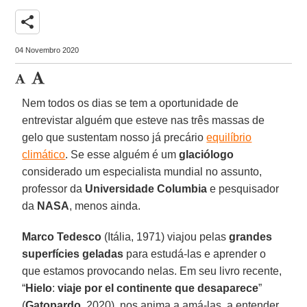
share
04 Novembro 2020
Nem todos os dias se tem a oportunidade de
entrevistar alguém que esteve nas três massas de
gelo que sustentam nosso já precário
equilíbrio
climático
. Se esse alguém é um
glaciólogo
considerado um especialista mundial no assunto,
professor da
Universidade Columbia
e pesquisador
da
NASA
, menos ainda.
Marco Tedesco
(Itália, 1971) viajou pelas
grandes
superfícies
geladas
para estudá-las e aprender o
que estamos provocando nelas. Em seu livro recente,
“
Hielo
:
viaje por el continente que desaparece
”
(
Gatopardo
, 2020), nos anima a amá-las, a entender