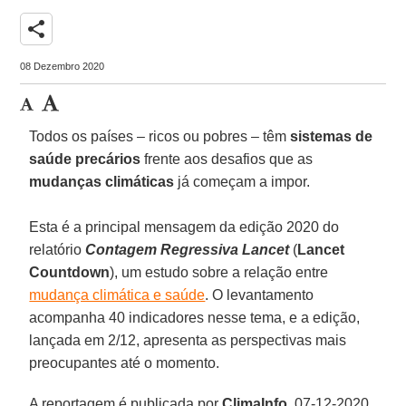
share
08 Dezembro 2020
Todos os países – ricos ou pobres – têm
sistemas de
saúde precários
frente aos desafios que as
mudanças climáticas
já começam a impor.
Esta é a principal mensagem da edição 2020 do
relatório
Contagem Regressiva Lancet
(
Lancet
Countdown
), um estudo sobre a relação entre
mudança climática e saúde
. O levantamento
acompanha 40 indicadores nesse tema, e a edição,
lançada em 2/12, apresenta as perspectivas mais
preocupantes até o momento.
A reportagem é publicada por
ClimaInfo
, 07-12-2020.