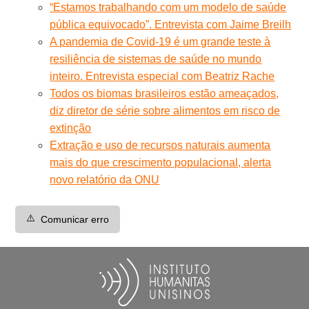
“Estamos trabalhando com um modelo de saúde
pública equivocado”. Entrevista com Jaime Breilh
A pandemia de Covid-19 é um grande teste à
resiliência de sistemas de saúde no mundo
inteiro. Entrevista especial com Beatriz Rache
Todos os biomas brasileiros estão ameaçados,
diz diretor de série sobre alimentos em risco de
extinção
Extração e uso de recursos naturais aumenta
mais do que crescimento populacional, alerta
novo relatório da ONU
⚠️
Comunicar erro